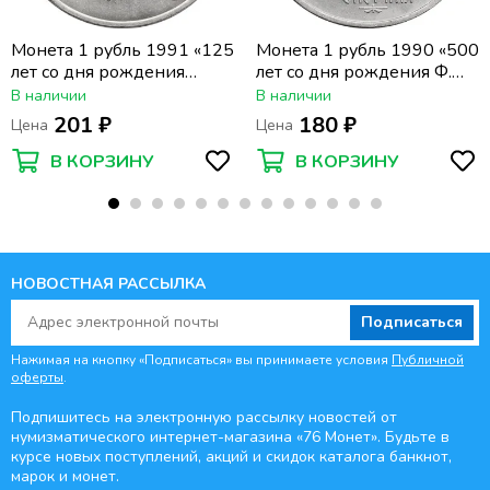
Монета 1 рубль 1991 «125
Монета 1 рубль 1990 «500
лет со дня рождения
лет со дня рождения Ф.
физика П.Н. Лебедева»
Скорины»
В наличии
В наличии
201 ₽
180 ₽
Цена
Цена
В КОРЗИНУ
В КОРЗИНУ
НОВОСТНАЯ РАССЫЛКА
Подписаться
Нажимая на кнопку «Подписаться» вы принимаете условия
Публичной
оферты
.
Подпишитесь на электронную рассылку новостей от
нумизматического интернет-магазина
«76 Монет». Будьте
в
курсе новых поступлений, акций и скидок каталога банкнот,
марок и монет.