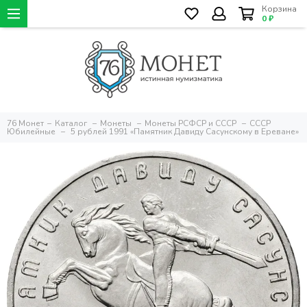
Корзина
0 ₽
76 Монет
Каталог
Монеты
Монеты РСФСР и СССР
СССР
Юбилейные
5 рублей 1991 «Памятник Давиду Сасунскому в Ереване»