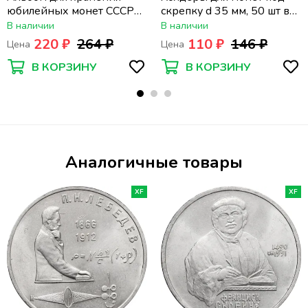
юбилейных монет СССР
скрепку d 35 мм, 50 шт в
(64+4)
упаковке PCCB
В наличии
В наличии
220 ₽
264 ₽
110 ₽
146 ₽
Цена
Цена
В КОРЗИНУ
В КОРЗИНУ
Аналогичные товары
XF
XF