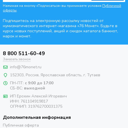
Нажимая на кнопку «Подписаться» вы принимаете условия
Публичной
оферты
.
Подпишитесь на электронную рассылку новостей от
нумизматического интернет-магазина
«76 Монет». Будьте
в
курсе новых поступлений, акций и скидок каталога банкнот,
марок и монет.
8 800 511-60-49
Заказать звонок
info@76monet.ru
152303
,
Россия
,
Ярославская область
, г. Тутаев
ПН-ПТ:
с 9:00 до 17:00
СБ-ВС:
выходной
ИП Ерохин Алексей Игоревич
ИНН: 761104919817
ОГРНИП: 319762700031375
Дополнительная информация
Публичная оферта