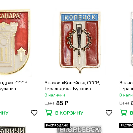
ндра», СССР,
Значок «Копейск», СССР,
Значо
Булавка
Геральдика, Булавка
Герал
В наличии
В нали
85 ₽
Цена
Цена
ИНУ
В КОРЗИНУ
РАСПРОДАНО
РАСПР