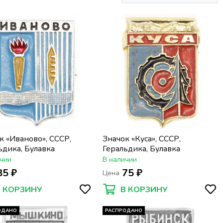
к «Иваново», СССР,
Значок «Куса», СССР,
ьдика, Булавка
Геральдика, Булавка
чии
В наличии
85 ₽
75 ₽
Цена
В КОРЗИНУ
В КОРЗИНУ
ОДАНО
РАСПРОДАНО