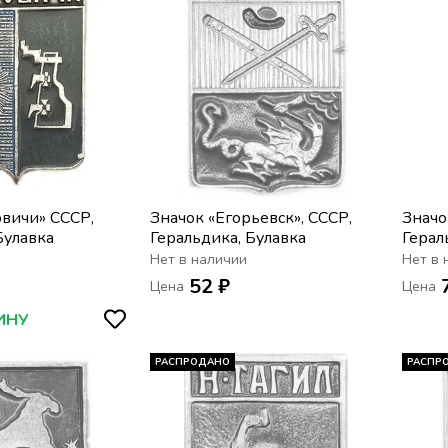
овичи» СССР,
Значок «Егорьевск», СССР,
Значо
Булавка
Геральдика, Булавка
Герал
Нет в наличии
Нет в 
52 ₽
Цена
Цена
ИНУ
РАСПРОДАНО
РАСПР