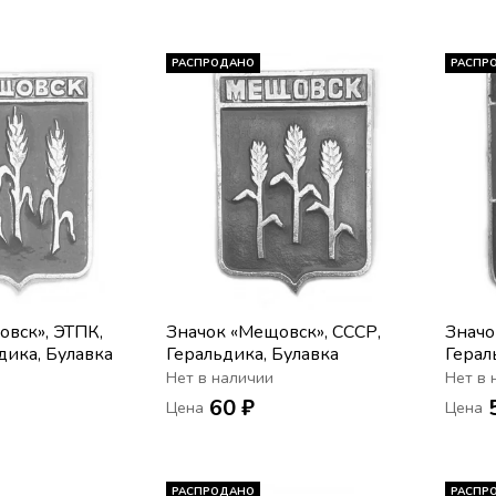
РАСПРОДАНО
РАСПР
вск», ЭТПК,
Значок «Мещовск», СССР,
Значо
дика, Булавка
Геральдика, Булавка
Герал
Нет в наличии
Нет в 
60 ₽
Цена
Цена
РАСПРОДАНО
РАСПР