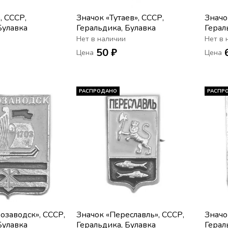
, СССР,
Значок «Тутаев», СССР,
Значо
Булавка
Геральдика, Булавка
Герал
Нет в наличии
Нет в 
50 ₽
Цена
Цена
РАСПРОДАНО
РАСПР
озаводск», СССР,
Значок «Переславль», СССР,
Значо
Булавка
Геральдика, Булавка
Герал