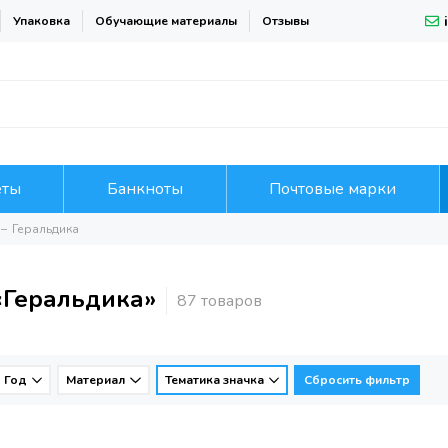
Упаковка
Обучающие материалы
Отзывы
еты
Банкноты
Почтовые марки
Геральдика
«Геральдика»
Год
Материал
Тематика значка
Сбросить фильтр