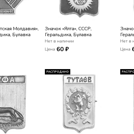
тская Молдавия»,
Значок «Ялта», СССР,
Значо
дика, Булавка
Геральдика, Булавка
Герал
Нет в наличии
Нет в 
60 ₽
Цена
Цена
РАСПРОДАНО
РАСПР