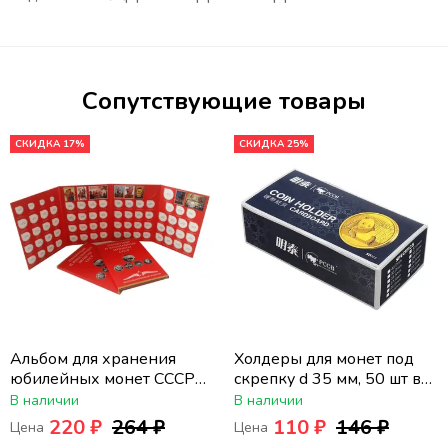
Сопутствующие товары
СКИДКА 17%
СКИДКА 25%
Альбом для хранения
Холдеры для монет под
юбилейных монет СССР
скрепку d 35 мм, 50 шт в
(64+4)
упаковке PCCB
В наличии
В наличии
220 ₽
264 ₽
110 ₽
146 ₽
Цена
Цена