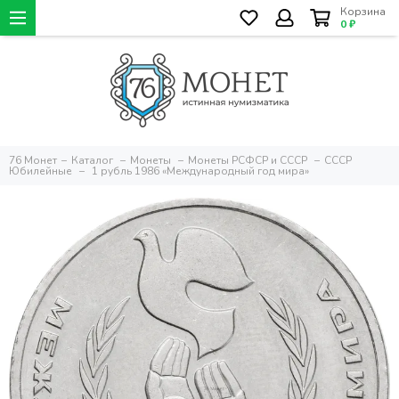
Корзина
0 ₽
76 Монет
Каталог
Монеты
Монеты РСФСР и СССР
СССР
Юбилейные
1 рубль 1986 «Международный год мира»