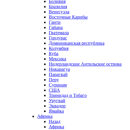
Боливия
Бразилия
Венесуэла
Восточные Карибы
Гаити
Гайана
Гватемала
Гондурас
Доминиканская республика
Колумбия
Куба
Мексика
Нидерландские Антильские острова
Никарагуа
Парагвай
Перу
Суринам
США
Тринидад и Тобаго
Уругвай
Эквадор
Ямайка
Африка
Назад
Африка