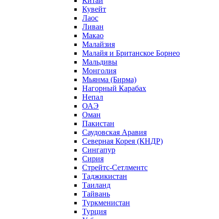
Китай
Кувейт
Лаос
Ливан
Макао
Малайзия
Малайя и Британское Борнео
Мальдивы
Монголия
Мьянма (Бирма)
Нагорный Карабах
Непал
ОАЭ
Оман
Пакистан
Саудовская Аравия
Северная Корея (КНДР)
Сингапур
Сирия
Стрейтс-Сетлментс
Таджикистан
Таиланд
Тайвань
Туркменистан
Турция