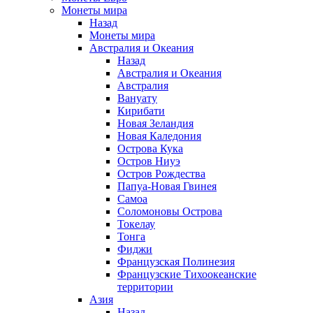
Монеты мира
Назад
Монеты мира
Австралия и Океания
Назад
Австралия и Океания
Австралия
Вануату
Кирибати
Новая Зеландия
Новая Каледония
Острова Кука
Остров Ниуэ
Остров Рождества
Папуа-Новая Гвинея
Самоа
Соломоновы Острова
Токелау
Тонга
Фиджи
Французская Полинезия
Французские Тихоокеанские
территории
Азия
Назад