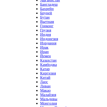
Афганистан
Бангладеш
Бахрейн
Бруней
Бутан
Вьетнам
Гонконг
Грузия
Индия
Индонезия
Иордания
Ирак
Иран
Йемен
Казахстан
Камбоджа
Катар
Киргизия
Китай
Лаос
Ливан
Макао
Малайзия
Мальдивы
Монголия