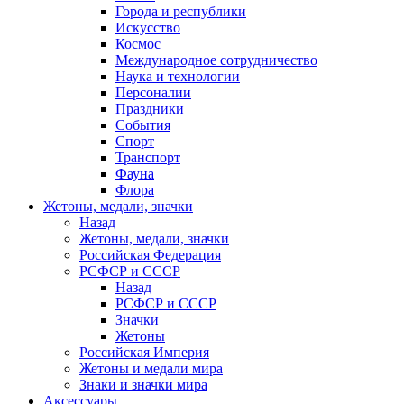
Города и республики
Искусство
Космос
Международное сотрудничество
Наука и технологии
Персоналии
Праздники
События
Спорт
Транспорт
Фауна
Флора
Жетоны, медали, значки
Назад
Жетоны, медали, значки
Российская Федерация
РСФСР и СССР
Назад
РСФСР и СССР
Значки
Жетоны
Российская Империя
Жетоны и медали мира
Знаки и значки мира
Аксессуары