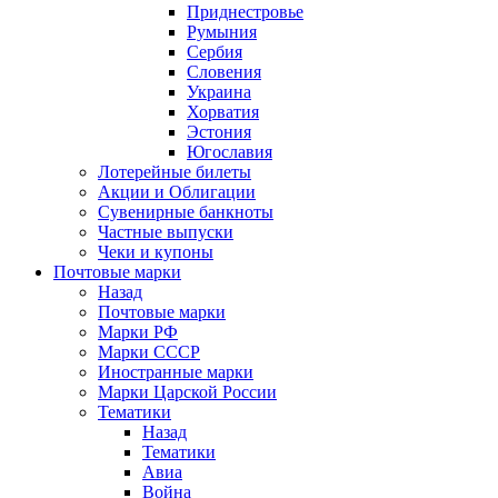
Приднестровье
Румыния
Сербия
Словения
Украина
Хорватия
Эстония
Югославия
Лотерейные билеты
Акции и Облигации
Сувенирные банкноты
Частные выпуски
Чеки и купоны
Почтовые марки
Назад
Почтовые марки
Марки РФ
Марки СССР
Иностранные марки
Марки Царской России
Тематики
Назад
Тематики
Авиа
Война