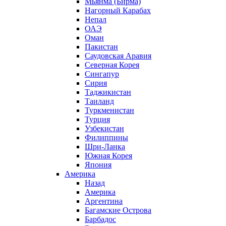
Мьянма (Бирма)
Нагорный Карабах
Непал
ОАЭ
Оман
Пакистан
Саудовская Аравия
Северная Корея
Сингапур
Сирия
Таджикистан
Таиланд
Туркменистан
Турция
Узбекистан
Филиппины
Шри-Ланка
Южная Корея
Япония
Америка
Назад
Америка
Аргентина
Багамские Острова
Барбадос