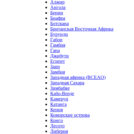
Алжир
Ангола
Бенин
Биафра
Ботсвана
Британская Восточная Африка
Бурунди
Габон
Гамбия
Гана
Джибути
Египет
Заир
Замбия
Западная африка (BCEAO)
Западная Сахара
Зимбабве
Кабо-Верде
Камерун
Катанга
Кения
Коморские острова
Конго
Лесото
Либерия