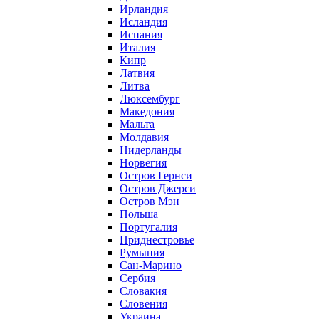
Ирландия
Исландия
Испания
Италия
Кипр
Латвия
Литва
Люксембург
Македония
Мальта
Молдавия
Нидерланды
Норвегия
Остров Гернси
Остров Джерси
Остров Мэн
Польша
Португалия
Приднестровье
Румыния
Сан-Марино
Сербия
Словакия
Словения
Украина