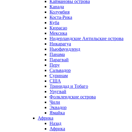
Каймановы острова
Канада
Колумбия
Коста-Рика
Куба
Кюрасао
Мексика
Нидерландские Антильские острова
Никарагуа
Ньюфаундленд
Панама
Парагвай
Перу
Сальвадор
Суринам
США
Тринидад и Тобаго
Уругвай
Фолклендские острова
Чили
Эквадор
Ямайка
Африка
Назад
Африка