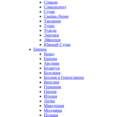
Сомали
Сомалиленд
Судан
Сьерра-Леоне
Танзания
Тунис
Уганда
Эритрея
Эфиопия
Южный Судан
Европа
Назад
Европа
Австрия
Беларусь
Болгария
Босния и Герцеговина
Венгрия
Германия
Греция
Италия
Литва
Македония
Молдавия
Польша