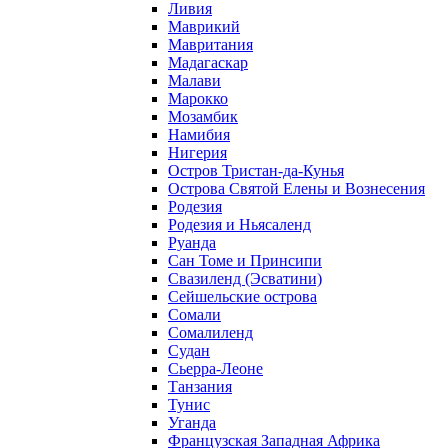
Ливия
Маврикий
Мавритания
Мадагаскар
Малави
Марокко
Мозамбик
Намибия
Нигерия
Остров Тристан-да-Кунья
Острова Святой Елены и Вознесения
Родезия
Родезия и Ньясаленд
Руанда
Сан Томе и Принсипи
Свазиленд (Эсватини)
Сейшельские острова
Сомали
Сомалиленд
Судан
Сьерра-Леоне
Танзания
Тунис
Уганда
Французская Западная Африка