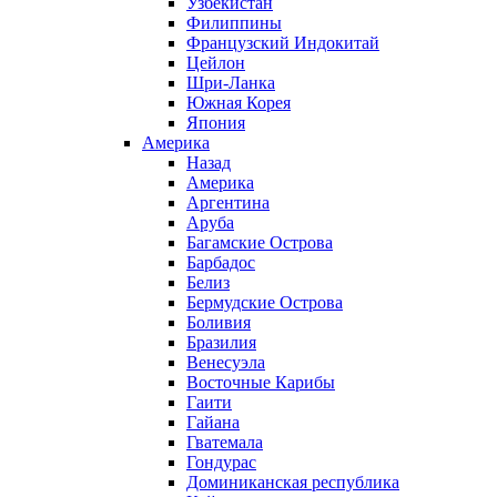
Узбекистан
Филиппины
Французский Индокитай
Цейлон
Шри-Ланка
Южная Корея
Япония
Америка
Назад
Америка
Аргентина
Аруба
Багамские Острова
Барбадос
Белиз
Бермудские Острова
Боливия
Бразилия
Венесуэла
Восточные Карибы
Гаити
Гайана
Гватемала
Гондурас
Доминиканская республика