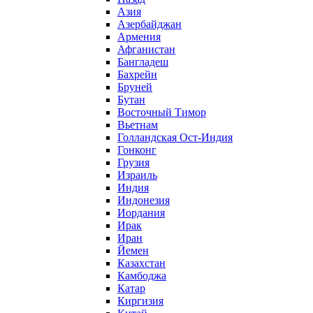
Азия
Азербайджан
Армения
Афганистан
Бангладеш
Бахрейн
Бруней
Бутан
Восточный Тимор
Вьетнам
Голландская Ост-Индия
Гонконг
Грузия
Израиль
Индия
Индонезия
Иордания
Ирак
Иран
Йемен
Казахстан
Камбоджа
Катар
Киргизия