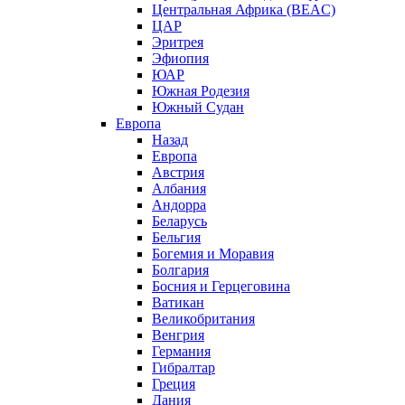
Центральная Африка (BEAC)
ЦАР
Эритрея
Эфиопия
ЮАР
Южная Родезия
Южный Судан
Европа
Назад
Европа
Австрия
Албания
Андорра
Беларусь
Бельгия
Богемия и Моравия
Болгария
Босния и Герцеговина
Ватикан
Великобритания
Венгрия
Германия
Гибралтар
Греция
Дания