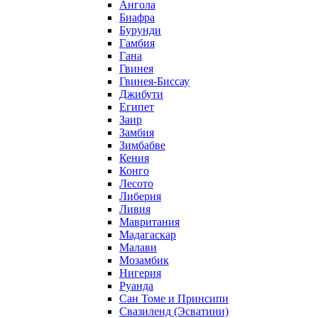
Ангола
Биафра
Бурунди
Гамбия
Гана
Гвинея
Гвинея-Биссау
Джибути
Египет
Заир
Замбия
Зимбабве
Кения
Конго
Лесото
Либерия
Ливия
Мавритания
Мадагаскар
Малави
Мозамбик
Нигерия
Руанда
Сан Томе и Принсипи
Свазиленд (Эсватини)