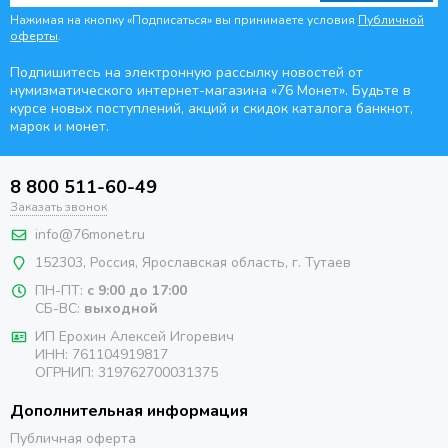
Нажимая на кнопку «Подписаться» вы принимаете условия
Публичной
оферты
.
Подпишитесь на электронную рассылку новостей от
нумизматического интернет-магазина
«76 Монет». Будьте
в
курсе новых поступлений, акций и скидок каталога банкнот,
марок и монет.
8 800 511-60-49
Заказать звонок
info@76monet.ru
152303
,
Россия
,
Ярославская область
, г. Тутаев
ПН-ПТ:
с 9:00 до 17:00
СБ-ВС:
выходной
ИП Ерохин Алексей Игоревич
ИНН: 761104919817
ОГРНИП: 319762700031375
Дополнительная информация
Публичная оферта