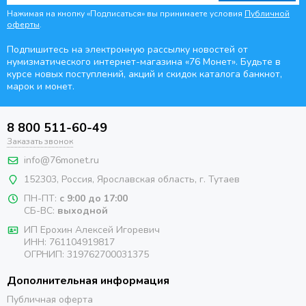
Нажимая на кнопку «Подписаться» вы принимаете условия
Публичной
оферты
.
Подпишитесь на электронную рассылку новостей от
нумизматического интернет-магазина
«76 Монет». Будьте
в
курсе новых поступлений, акций и скидок каталога банкнот,
марок и монет.
8 800 511-60-49
Заказать звонок
info@76monet.ru
152303
,
Россия
,
Ярославская область
, г. Тутаев
ПН-ПТ:
с 9:00 до 17:00
СБ-ВС:
выходной
ИП Ерохин Алексей Игоревич
ИНН: 761104919817
ОГРНИП: 319762700031375
Дополнительная информация
Публичная оферта