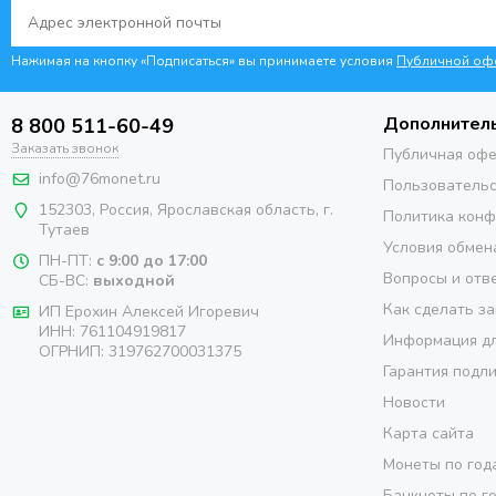
Нажимая на кнопку «Подписаться» вы принимаете условия
Публичной оф
Дополнител
8 800 511-60-49
Заказать звонок
Публичная оф
info@76monet.ru
Пользовательс
152303
,
Россия
,
Ярославская область
, г.
Политика кон
Тутаев
Условия обмен
ПН-ПТ:
с 9:00 до 17:00
Вопросы и отв
СБ-ВС:
выходной
Как сделать за
ИП Ерохин Алексей Игоревич
ИНН: 761104919817
Информация дл
ОГРНИП: 319762700031375
Гарантия подл
Новости
Карта сайта
Монеты по год
Банкноты по г