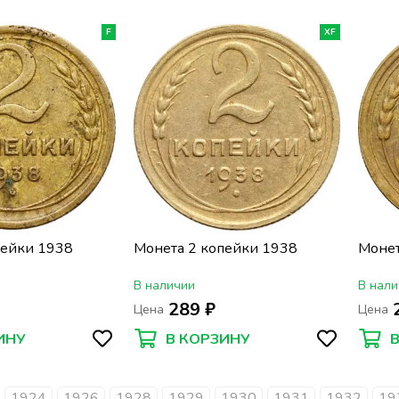
F
XF
пейки 1938
Монета 2 копейки 1938
Монет
В наличии
В нали
289 ₽
Цена
Цена
ИНУ
В КОРЗИНУ
1924
1926
1928
1929
1930
1931
1932
19