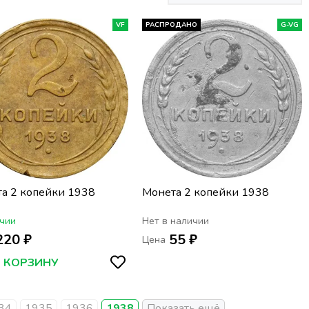
VF
РАСПРОДАНО
G-VG
а 2 копейки 1938
Монета 2 копейки 1938
чии
Нет в наличии
220 ₽
55 ₽
Цена
В КОРЗИНУ
34
1935
1936
1938