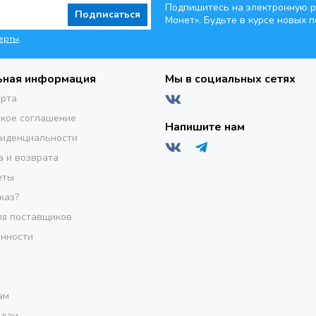
Подпишитесь на электронную р
Подписаться
Монет». Будьте
в курсе новых п
ерты
.
ьная информация
Мы в социальных сетях
ерта
кое соглашение
Напишите нам
фиденциальности
а и возврата
еты
каз?
я поставщиков
инности
ам
одам