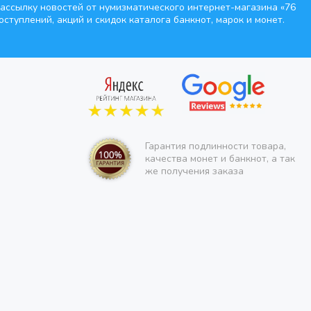
ассылку новостей от нумизматического интернет-магазина
«76
оступлений, акций и скидок каталога банкнот, марок и монет.
Гарантия подлинности товара,
качества монет и банкнот, а так
же получения заказа