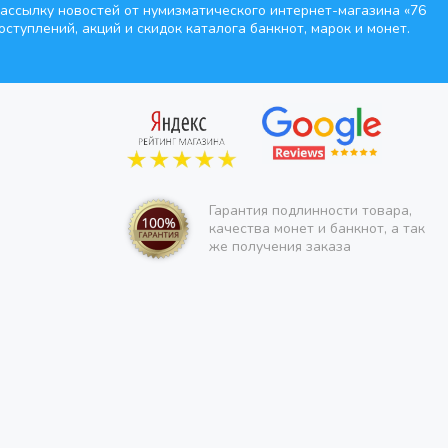
ассылку новостей от нумизматического интернет-магазина
«76
оступлений, акций и скидок каталога банкнот, марок и монет.
Гарантия подлинности товара,
качества монет и банкнот, а так
же получения заказа