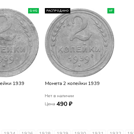
G-VG
РАСПРОДАНО
VF
пейки 1939
Монета 2 копейки 1939
Нет в наличии
490 ₽
Цена
1924
1926
1928
1929
1930
1931
1932
19