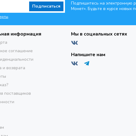
Подпишитесь на электронную р
Подписаться
Монет». Будьте
в курсе новых п
ерты
.
ьная информация
Мы в социальных сетях
ерта
кое соглашение
Напишите нам
фиденциальности
а и возврата
еты
каз?
я поставщиков
инности
ам
одам