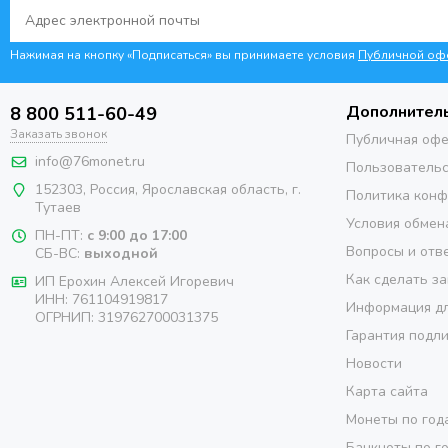
Нажимая на кнопку «Подписаться» вы принимаете условия
Публичной оф
Дополнител
8 800 511-60-49
Заказать звонок
Публичная оф
info@76monet.ru
Пользовательс
152303
,
Россия
,
Ярославская область
, г.
Политика кон
Тутаев
Условия обмен
ПН-ПТ:
с 9:00 до 17:00
Вопросы и отв
СБ-ВС:
выходной
Как сделать за
ИП Ерохин Алексей Игоревич
ИНН: 761104919817
Информация дл
ОГРНИП: 319762700031375
Гарантия подл
Новости
Карта сайта
Монеты по год
Банкноты по г