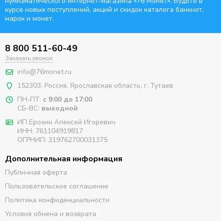
нумизматического интернет-магазина
«76 Монет». Будьте
в
курсе новых поступлений, акций и скидок каталога банкнот,
марок и монет.
8 800 511-60-49
Заказать звонок
info@76monet.ru
152303
,
Россия
,
Ярославская область
, г. Тутаев
ПН-ПТ:
с 9:00 до 17:00
СБ-ВС:
выходной
ИП Ерохин Алексей Игоревич
ИНН: 761104919817
ОГРНИП: 319762700031375
Дополнительная информация
Публичная оферта
Пользовательское соглашение
Политика конфиденциальности
Условия обмена и возврата