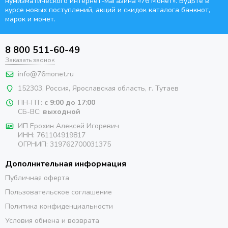
нумизматического интернет-магазина
«76 Монет». Будьте
в
курсе новых поступлений, акций и скидок каталога банкнот,
марок и монет.
8 800 511-60-49
Заказать звонок
info@76monet.ru
152303
,
Россия
,
Ярославская область
, г. Тутаев
ПН-ПТ:
с 9:00 до 17:00
СБ-ВС:
выходной
ИП Ерохин Алексей Игоревич
ИНН: 761104919817
ОГРНИП: 319762700031375
Дополнительная информация
Публичная оферта
Пользовательское соглашение
Политика конфиденциальности
Условия обмена и возврата