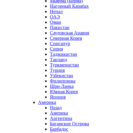
Мьянма (Бирма)
Нагорный Карабах
Непал
ОАЭ
Оман
Пакистан
Саудовская Аравия
Северная Корея
Сингапур
Сирия
Таджикистан
Таиланд
Туркменистан
Турция
Узбекистан
Филиппины
Шри-Ланка
Южная Корея
Япония
Америка
Назад
Америка
Аргентина
Багамские Острова
Барбадос