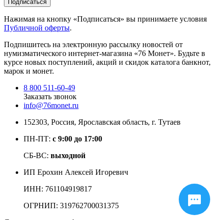
Подписаться
Нажимая на кнопку «Подписаться» вы принимаете условия
Публичной оферты
.
Подпишитесь на электронную рассылку новостей от
нумизматического интернет-магазина
«76 Монет». Будьте
в
курсе новых поступлений, акций и скидок каталога банкнот,
марок и монет.
8 800 511-60-49
Заказать звонок
info@76monet.ru
152303
,
Россия
,
Ярославская область
, г. Тутаев
ПН-ПТ:
с 9:00 до 17:00
СБ-ВС:
выходной
ИП Ерохин Алексей Игоревич
ИНН: 761104919817
ОГРНИП: 319762700031375