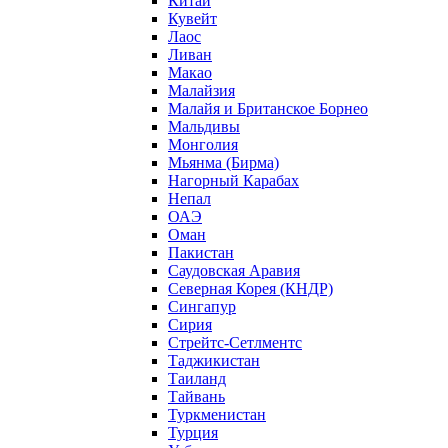
Китай
Кувейт
Лаос
Ливан
Макао
Малайзия
Малайя и Британское Борнео
Мальдивы
Монголия
Мьянма (Бирма)
Нагорный Карабах
Непал
ОАЭ
Оман
Пакистан
Саудовская Аравия
Северная Корея (КНДР)
Сингапур
Сирия
Стрейтс-Сетлментс
Таджикистан
Таиланд
Тайвань
Туркменистан
Турция