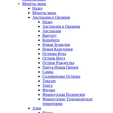
Монеты мира
Назад
Монеты мира
Австралия и Океания
Назад
Австралия и Океания
Австралия
Вануату
Кирибати
Новая Зеландия
Новая Каледония
Острова Кука
Остров Ниуэ
Остров Рождества
Папуа-Новая Гвинея
Самоа
Соломоновы Острова
Токелау
Тонга
Фиджи
Французская Полинезия
Французские Тихоокеанские
территории
Азия
Назад