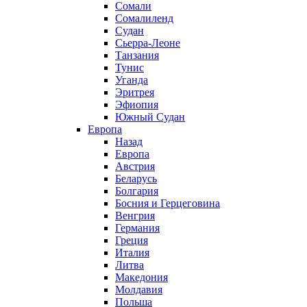
Сомали
Сомалиленд
Судан
Сьерра-Леоне
Танзания
Тунис
Уганда
Эритрея
Эфиопия
Южный Судан
Европа
Назад
Европа
Австрия
Беларусь
Болгария
Босния и Герцеговина
Венгрия
Германия
Греция
Италия
Литва
Македония
Молдавия
Польша