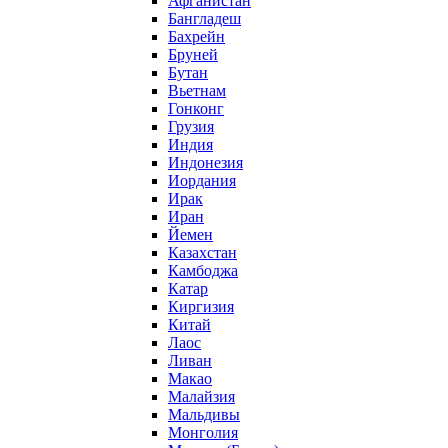
Афганистан
Бангладеш
Бахрейн
Бруней
Бутан
Вьетнам
Гонконг
Грузия
Индия
Индонезия
Иордания
Ирак
Иран
Йемен
Казахстан
Камбоджа
Катар
Киргизия
Китай
Лаос
Ливан
Макао
Малайзия
Мальдивы
Монголия