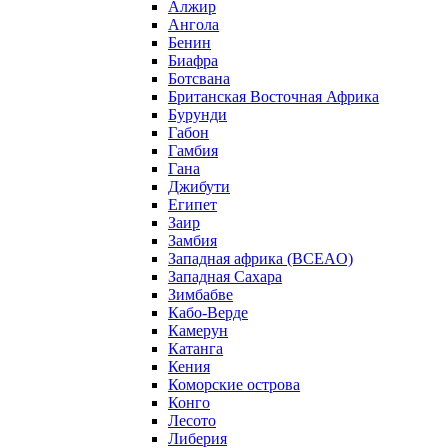
Алжир
Ангола
Бенин
Биафра
Ботсвана
Британская Восточная Африка
Бурунди
Габон
Гамбия
Гана
Джибути
Египет
Заир
Замбия
Западная африка (BCEAO)
Западная Сахара
Зимбабве
Кабо-Верде
Камерун
Катанга
Кения
Коморские острова
Конго
Лесото
Либерия