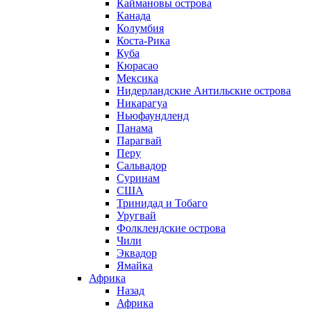
Каймановы острова
Канада
Колумбия
Коста-Рика
Куба
Кюрасао
Мексика
Нидерландские Антильские острова
Никарагуа
Ньюфаундленд
Панама
Парагвай
Перу
Сальвадор
Суринам
США
Тринидад и Тобаго
Уругвай
Фолклендские острова
Чили
Эквадор
Ямайка
Африка
Назад
Африка