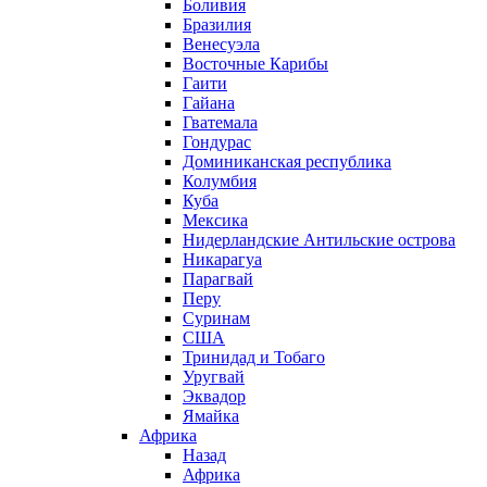
Боливия
Бразилия
Венесуэла
Восточные Карибы
Гаити
Гайана
Гватемала
Гондурас
Доминиканская республика
Колумбия
Куба
Мексика
Нидерландские Антильские острова
Никарагуа
Парагвай
Перу
Суринам
США
Тринидад и Тобаго
Уругвай
Эквадор
Ямайка
Африка
Назад
Африка