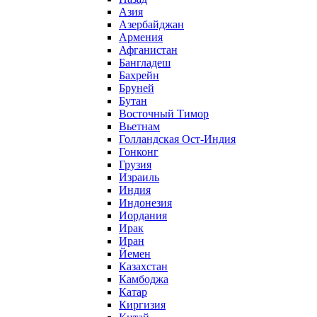
Азия
Азербайджан
Армения
Афганистан
Бангладеш
Бахрейн
Бруней
Бутан
Восточный Тимор
Вьетнам
Голландская Ост-Индия
Гонконг
Грузия
Израиль
Индия
Индонезия
Иордания
Ирак
Иран
Йемен
Казахстан
Камбоджа
Катар
Киргизия