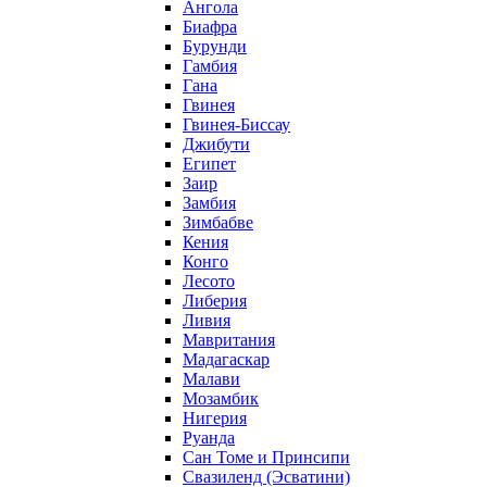
Ангола
Биафра
Бурунди
Гамбия
Гана
Гвинея
Гвинея-Биссау
Джибути
Египет
Заир
Замбия
Зимбабве
Кения
Конго
Лесото
Либерия
Ливия
Мавритания
Мадагаскар
Малави
Мозамбик
Нигерия
Руанда
Сан Томе и Принсипи
Свазиленд (Эсватини)