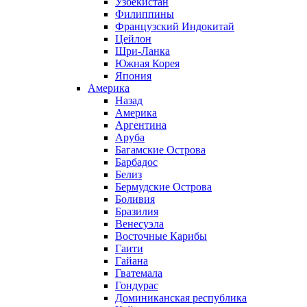
Узбекистан
Филиппины
Французский Индокитай
Цейлон
Шри-Ланка
Южная Корея
Япония
Америка
Назад
Америка
Аргентина
Аруба
Багамские Острова
Барбадос
Белиз
Бермудские Острова
Боливия
Бразилия
Венесуэла
Восточные Карибы
Гаити
Гайана
Гватемала
Гондурас
Доминиканская республика