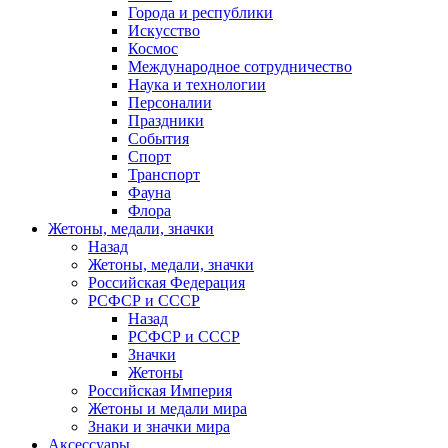
Города и республики
Искусство
Космос
Международное сотрудничество
Наука и технологии
Персоналии
Праздники
События
Спорт
Транспорт
Фауна
Флора
Жетоны, медали, значки
Назад
Жетоны, медали, значки
Российская Федерация
РСФСР и СССР
Назад
РСФСР и СССР
Значки
Жетоны
Российская Империя
Жетоны и медали мира
Знаки и значки мира
Аксессуары