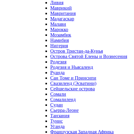
Ливия
Маврикий
Мавритания
Мадагаскар
Малави
Марокко
Мозамбик
Намибия
Нигерия
Остров Тристан-да-Кунья
Острова Святой Елены и Вознесения
Родезия
Родезия и Ньясаленд
Руанда
Сан Томе и Принсипи
Свазиленд (Эсватини)
Сейшельские острова
Сомали
Сомалиленд
Судан
Сьерра-Леоне
Танзания
Тунис
Уганда
Французская Западная Африка