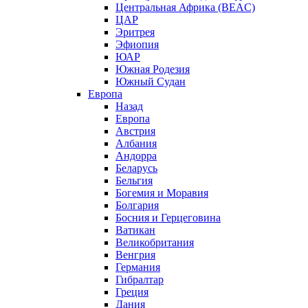
Центральная Африка (BEAC)
ЦАР
Эритрея
Эфиопия
ЮАР
Южная Родезия
Южный Судан
Европа
Назад
Европа
Австрия
Албания
Андорра
Беларусь
Бельгия
Богемия и Моравия
Болгария
Босния и Герцеговина
Ватикан
Великобритания
Венгрия
Германия
Гибралтар
Греция
Дания