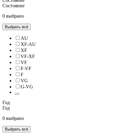
Состояние
Состояние
0 выбрано
Выбрать всё
AU
XF-AU
XF
VF-XF
VF
F-VF
F
VG
G-VG
Год
Год
0 выбрано
Выбрать всё