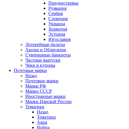
Приднестровье
Румыния
Сербия
Словения
Украина
Хорватия
Эстония
Югославия
Лотерейные билеты
Акции и Облигации
Сувенирные банкноты
Частные выпуски
Чеки и купоны
Почтовые марки
Назад
Почтовые марки
Марки РФ
Марки СССР
Иностранные марки
Марки Царской России
Тематики
Назад
Тематики
Авиа
Война