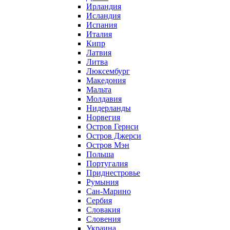
Ирландия
Исландия
Испания
Италия
Кипр
Латвия
Литва
Люксембург
Македония
Мальта
Молдавия
Нидерланды
Норвегия
Остров Гернси
Остров Джерси
Остров Мэн
Польша
Португалия
Приднестровье
Румыния
Сан-Марино
Сербия
Словакия
Словения
Украина