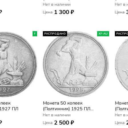
т)
Нет в наличии
Нет в 
₽
1 300 ₽
Цена
Цена
F
РАСПРОДАНО
XF-AU
РАСПР
опеек
Монета 50 копеек
Монет
 1927 ПЛ
(Полтинник) 1925 ПЛ
(Полт
(широкий кант)
Нет в наличии
Нет в 
₽
2 500 ₽
Цена
Цена