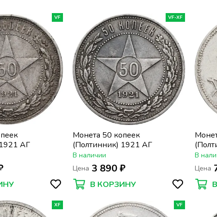
VF
VF-XF
опеек
Монета 50 копеек
Монет
 1921 АГ
(Полтинник) 1921 АГ
(Полт
В наличии
В нали
₽
3 890 ₽
Цена
Цена
ИНУ
В КОРЗИНУ
XF
VF