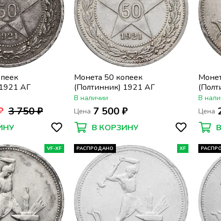
опеек
Монета 50 копеек
Монет
 1921 АГ
(Полтинник) 1921 АГ
(Полт
В наличии
В нали
₽
3 750 ₽
7 500 ₽
Цена
Цена
ИНУ
В КОРЗИНУ
VF-XF
РАСПРОДАНО
XF
РАСПР