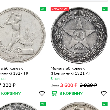
XF
СКИДКА 8%
XF
а 50 копеек
Монета 50 копеек
инник) 1927 ПЛ
(Полтинник) 1921 АГ
чии
В наличии
7 200 ₽
3 600 ₽
3 920 ₽
Цена
В КОРЗИНУ
В КОРЗИНУ
VF
XF