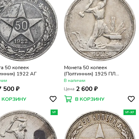
а 50 копеек
Монета 50 копеек
инник) 1922 АГ
(Полтинник) 1925 ПЛ
(широкий кант)
чии
В наличии
7 500 ₽
2 600 ₽
Цена
В КОРЗИНУ
В КОРЗИНУ
VF
VF-XF