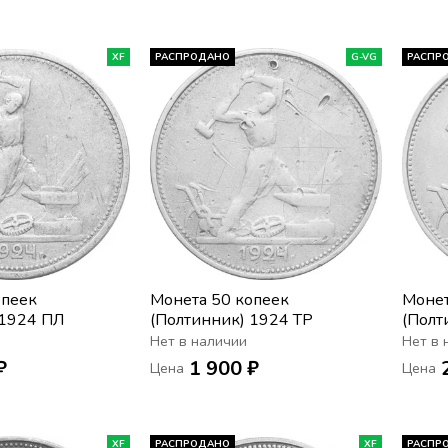
XF
РАСПРОДАНО
G-VG
РАСПР
опеек
Монета 50 копеек
Монет
 1924 ПЛ
(Полтинник) 1924 ТР
(Полт
Нет в наличии
Нет в 
₽
1 900 ₽
Цена
Цена
XF
РАСПРОДАНО
XF
РАСПР