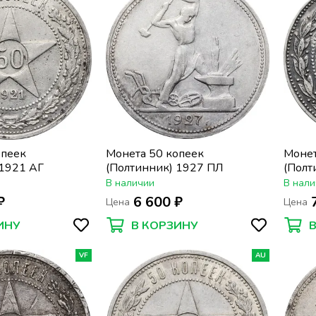
опеек
Монета 50 копеек
Монет
 1921 АГ
(Полтинник) 1927 ПЛ
(Полт
В наличии
В нали
₽
6 600 ₽
Цена
Цена
ИНУ
В КОРЗИНУ
VF
AU