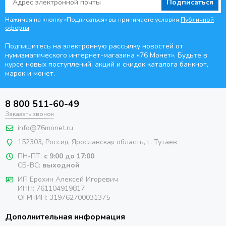
Подписаться
Нажимая на кнопку «Подписаться» вы принимаете условия
Публичной
оферты
.
Подпишитесь на электронную рассылку новостей от
нумизматического интернет-магазина
«76 Монет». Будьте
в
курсе новых поступлений, акций и скидок каталога банкнот,
марок и монет.
8 800 511-60-49
Заказать звонок
info@76monet.ru
152303
,
Россия
,
Ярославская область
, г. Тутаев
ПН-ПТ:
с 9:00 до 17:00
СБ-ВС:
выходной
ИП Ерохин Алексей Игоревич
ИНН: 761104919817
ОГРНИП: 319762700031375
Дополнительная информация