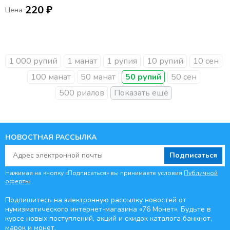
220 ₽
Цена
1 000 рупий
1 манат
1 рупия
10 рупий
10 сен
100 манат
50 манат
50 рупий
50 сен
500 риалов
НОВОСТНАЯ РАССЫЛКА
Подписаться
Нажимая на кнопку «Подписаться» вы принимаете условия
Публичной
оферты
.
Подпишитесь на электронную рассылку новостей от
нумизматического интернет-магазина
«76 Монет». Будьте
в
курсе новых поступлений, акций и скидок каталога банкнот,
марок и монет.