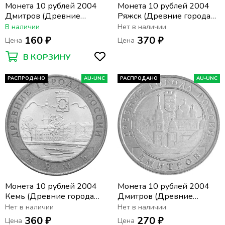
Монета 10 рублей 2004
Монета 10 рублей 2004
Дмитров (Древние
Ряжск (Древние города
города России)
России), мешковая
В наличии
Нет в наличии
сохранность
160 ₽
370 ₽
Цена
Цена
В КОРЗИНУ
РАСПРОДАНО
AU-UNC
РАСПРОДАНО
AU-UNC
Монета 10 рублей 2004
Монета 10 рублей 2004
Кемь (Древние города
Дмитров (Древние
России), мешковая
города России), мешковая
Нет в наличии
Нет в наличии
сохранность
сохранность
360 ₽
270 ₽
Цена
Цена