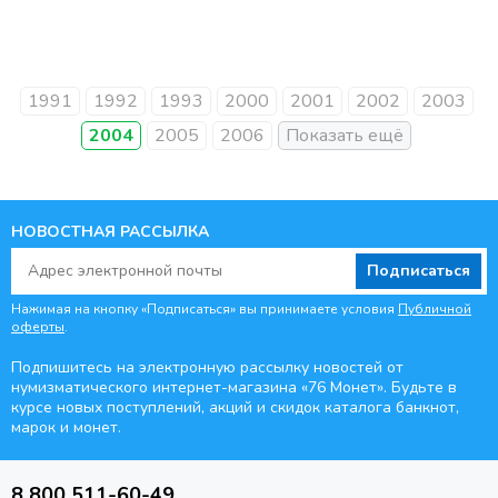
1991
1992
1993
2000
2001
2002
2003
2004
2005
2006
НОВОСТНАЯ РАССЫЛКА
Подписаться
Нажимая на кнопку «Подписаться» вы принимаете условия
Публичной
оферты
.
Подпишитесь на электронную рассылку новостей от
нумизматического интернет-магазина
«76 Монет». Будьте
в
курсе новых поступлений, акций и скидок каталога банкнот,
марок и монет.
8 800 511-60-49