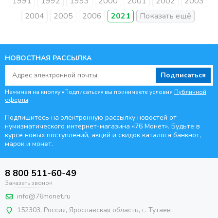
1991
1992
1993
2000
2001
2002
2003
2004
2005
2006
2021
НОВОСТНАЯ РАССЫЛКА
Подписаться
Нажимая на кнопку «Подписаться» вы принимаете условия
Публичной
оферты
.
Подпишитесь на электронную рассылку новостей от
нумизматического интернет-магазина
«76 Монет». Будьте
в
курсе новых поступлений, акций и скидок каталога банкнот,
марок и монет.
8 800 511-60-49
Заказать звонок
info@76monet.ru
152303
,
Россия
,
Ярославская область
, г. Тутаев