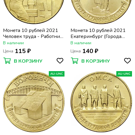
Монета 10 рублей 2021
Монета 10 рублей 2021
Человек труда - Работник
Екатеринбург (Города
нефтегазовой отрасли
трудовой доблести)
В наличии
В наличии
115 ₽
140 ₽
Цена
Цена
В КОРЗИНУ
В КОРЗИНУ
AU-UNC
AU-UNC