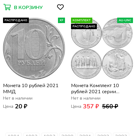
В КОРЗИНУ
РАСПРОДАНО
XF
КОМПЛЕКТ
AU-UNC
РАСПРОДАНО
Монета 10 рублей 2021
Монета Комплект 10
ММД
рублей 2021 серии
«Города трудовой
Нет в наличии
Нет в наличии
доблести» (4 шт) - 1-ый
20 ₽
357 ₽
560 ₽
Цена
Цена
выпуск