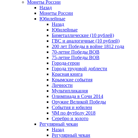
Монеты России
Назад
Монеты России
Юбилейные
Назад
Юбилейные
Биметаллические (10 рублей)
ГВС и аналогичные (10 рублей)
200 лет Победы в войне 1812 года
70-летие Победы ВОВ
75-летие Победы ВОВ
Города-герои
Города трудовой доблести
Красная книга
Крымские события
Личности
Мультипликация
Олимпиада в Сочи 2014
Оружие Великой Победы
События и юбилеи
ЧМ по футболу 2018
Серебро и золото
Регулярный чекан
Назад
Регулярный чекан