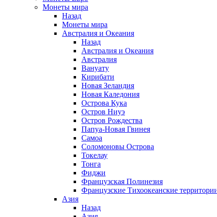
Монеты мира
Назад
Монеты мира
Австралия и Океания
Назад
Австралия и Океания
Австралия
Вануату
Кирибати
Новая Зеландия
Новая Каледония
Острова Кука
Остров Ниуэ
Остров Рождества
Папуа-Новая Гвинея
Самоа
Соломоновы Острова
Токелау
Тонга
Фиджи
Французская Полинезия
Французские Тихоокеанские территори
Азия
Назад
Азия