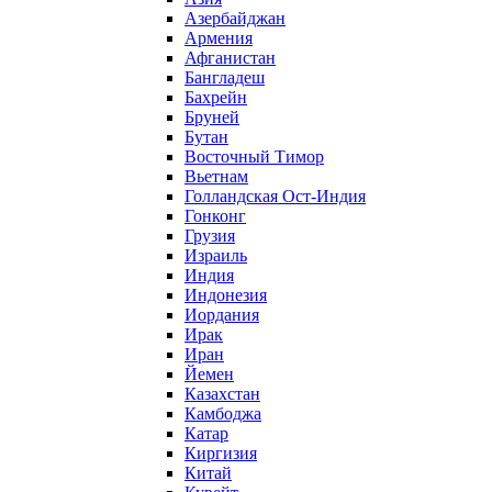
Азербайджан
Армения
Афганистан
Бангладеш
Бахрейн
Бруней
Бутан
Восточный Тимор
Вьетнам
Голландская Ост-Индия
Гонконг
Грузия
Израиль
Индия
Индонезия
Иордания
Ирак
Иран
Йемен
Казахстан
Камбоджа
Катар
Киргизия
Китай