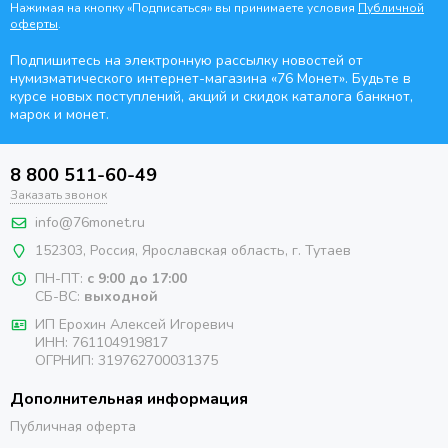
Нажимая на кнопку «Подписаться» вы принимаете условия
Публичной
оферты
.
Подпишитесь на электронную рассылку новостей от
нумизматического интернет-магазина
«76 Монет». Будьте
в
курсе новых поступлений, акций и скидок каталога банкнот,
марок и монет.
8 800 511-60-49
Заказать звонок
info@76monet.ru
152303
,
Россия
,
Ярославская область
, г. Тутаев
ПН-ПТ:
с 9:00 до 17:00
СБ-ВС:
выходной
ИП Ерохин Алексей Игоревич
ИНН: 761104919817
ОГРНИП: 319762700031375
Дополнительная информация
Публичная оферта