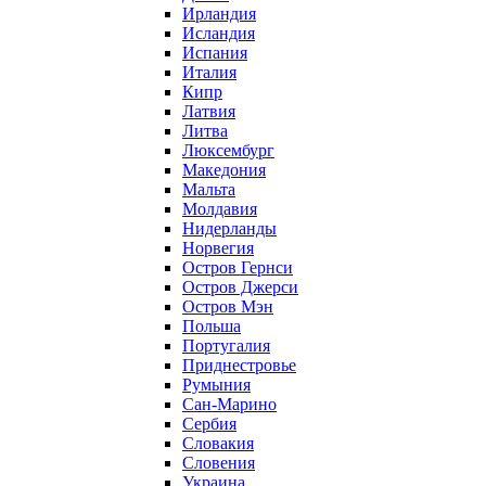
Ирландия
Исландия
Испания
Италия
Кипр
Латвия
Литва
Люксембург
Македония
Мальта
Молдавия
Нидерланды
Норвегия
Остров Гернси
Остров Джерси
Остров Мэн
Польша
Португалия
Приднестровье
Румыния
Сан-Марино
Сербия
Словакия
Словения
Украина