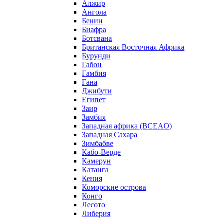
Алжир
Ангола
Бенин
Биафра
Ботсвана
Британская Восточная Африка
Бурунди
Габон
Гамбия
Гана
Джибути
Египет
Заир
Замбия
Западная африка (BCEAO)
Западная Сахара
Зимбабве
Кабо-Верде
Камерун
Катанга
Кения
Коморские острова
Конго
Лесото
Либерия