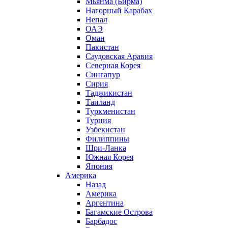
Мьянма (Бирма)
Нагорный Карабах
Непал
ОАЭ
Оман
Пакистан
Саудовская Аравия
Северная Корея
Сингапур
Сирия
Таджикистан
Таиланд
Туркменистан
Турция
Узбекистан
Филиппины
Шри-Ланка
Южная Корея
Япония
Америка
Назад
Америка
Аргентина
Багамские Острова
Барбадос