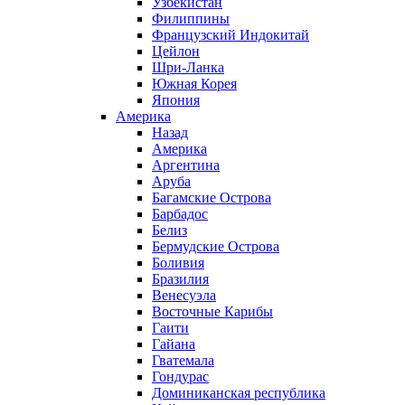
Узбекистан
Филиппины
Французский Индокитай
Цейлон
Шри-Ланка
Южная Корея
Япония
Америка
Назад
Америка
Аргентина
Аруба
Багамские Острова
Барбадос
Белиз
Бермудские Острова
Боливия
Бразилия
Венесуэла
Восточные Карибы
Гаити
Гайана
Гватемала
Гондурас
Доминиканская республика