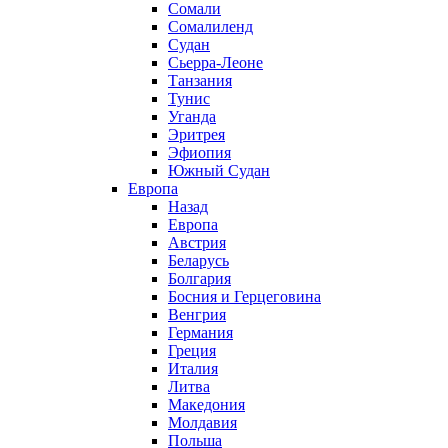
Сомали
Сомалиленд
Судан
Сьерра-Леоне
Танзания
Тунис
Уганда
Эритрея
Эфиопия
Южный Судан
Европа
Назад
Европа
Австрия
Беларусь
Болгария
Босния и Герцеговина
Венгрия
Германия
Греция
Италия
Литва
Македония
Молдавия
Польша