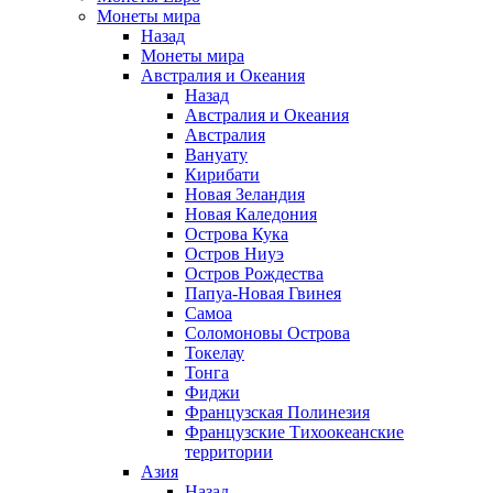
Монеты мира
Назад
Монеты мира
Австралия и Океания
Назад
Австралия и Океания
Австралия
Вануату
Кирибати
Новая Зеландия
Новая Каледония
Острова Кука
Остров Ниуэ
Остров Рождества
Папуа-Новая Гвинея
Самоа
Соломоновы Острова
Токелау
Тонга
Фиджи
Французская Полинезия
Французские Тихоокеанские
территории
Азия
Назад