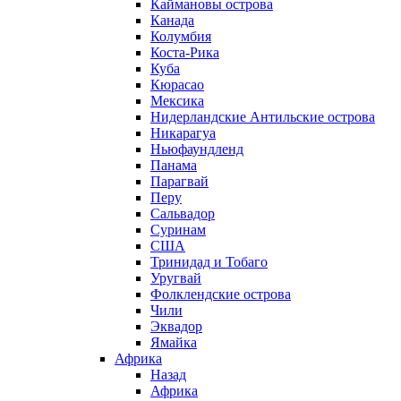
Каймановы острова
Канада
Колумбия
Коста-Рика
Куба
Кюрасао
Мексика
Нидерландские Антильские острова
Никарагуа
Ньюфаундленд
Панама
Парагвай
Перу
Сальвадор
Суринам
США
Тринидад и Тобаго
Уругвай
Фолклендские острова
Чили
Эквадор
Ямайка
Африка
Назад
Африка