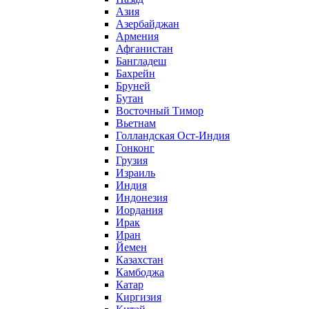
Азия
Азербайджан
Армения
Афганистан
Бангладеш
Бахрейн
Бруней
Бутан
Восточный Тимор
Вьетнам
Голландская Ост-Индия
Гонконг
Грузия
Израиль
Индия
Индонезия
Иордания
Ирак
Иран
Йемен
Казахстан
Камбоджа
Катар
Киргизия