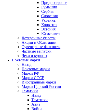
Приднестровье
Румыния
Сербия
Словения
Украина
Хорватия
Эстония
Югославия
Лотерейные билеты
Акции и Облигации
Сувенирные банкноты
Частные выпуски
Чеки и купоны
Почтовые марки
Назад
Почтовые марки
Марки РФ
Марки СССР
Иностранные марки
Марки Царской России
Тематики
Назад
Тематики
Авиа
Война