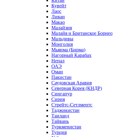
Китай
Кувейт
Лаос
Ливан
Макао
Малайзия
Малайя и Британское Борнео
Мальдивы
Монголия
Мьянма (Бирма)
Нагорный Карабах
Непал
ОАЭ
Оман
Пакистан
Саудовская Аравия
Северная Корея (КНДР)
Сингапур
Сирия
Стрейтс-Сетлментс
Таджикистан
Таиланд
Тайвань
Туркменистан
Турция