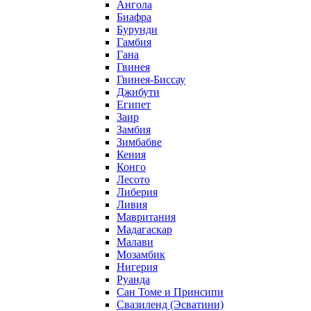
Ангола
Биафра
Бурунди
Гамбия
Гана
Гвинея
Гвинея-Биссау
Джибути
Египет
Заир
Замбия
Зимбабве
Кения
Конго
Лесото
Либерия
Ливия
Мавритания
Мадагаскар
Малави
Мозамбик
Нигерия
Руанда
Сан Томе и Принсипи
Свазиленд (Эсватини)