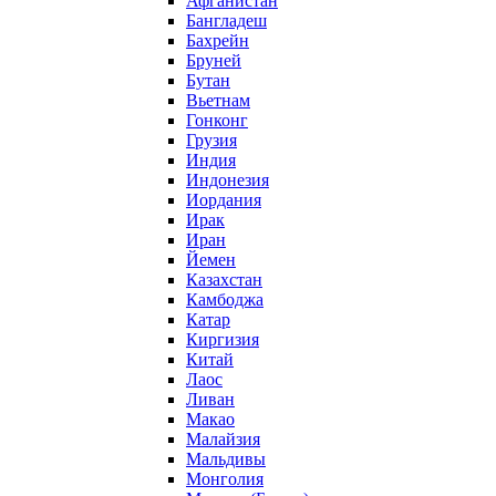
Афганистан
Бангладеш
Бахрейн
Бруней
Бутан
Вьетнам
Гонконг
Грузия
Индия
Индонезия
Иордания
Ирак
Иран
Йемен
Казахстан
Камбоджа
Катар
Киргизия
Китай
Лаос
Ливан
Макао
Малайзия
Мальдивы
Монголия