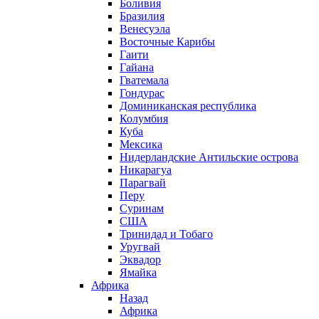
Боливия
Бразилия
Венесуэла
Восточные Карибы
Гаити
Гайана
Гватемала
Гондурас
Доминиканская республика
Колумбия
Куба
Мексика
Нидерландские Антильские острова
Никарагуа
Парагвай
Перу
Суринам
США
Тринидад и Тобаго
Уругвай
Эквадор
Ямайка
Африка
Назад
Африка