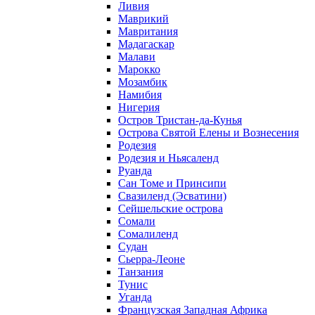
Ливия
Маврикий
Мавритания
Мадагаскар
Малави
Марокко
Мозамбик
Намибия
Нигерия
Остров Тристан-да-Кунья
Острова Святой Елены и Вознесения
Родезия
Родезия и Ньясаленд
Руанда
Сан Томе и Принсипи
Свазиленд (Эсватини)
Сейшельские острова
Сомали
Сомалиленд
Судан
Сьерра-Леоне
Танзания
Тунис
Уганда
Французская Западная Африка