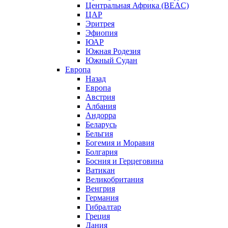
Центральная Африка (BEAC)
ЦАР
Эритрея
Эфиопия
ЮАР
Южная Родезия
Южный Судан
Европа
Назад
Европа
Австрия
Албания
Андорра
Беларусь
Бельгия
Богемия и Моравия
Болгария
Босния и Герцеговина
Ватикан
Великобритания
Венгрия
Германия
Гибралтар
Греция
Дания