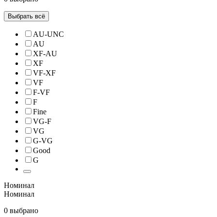
Выбрать всё
AU-UNC
AU
XF-AU
XF
VF-XF
VF
F-VF
F
Fine
VG-F
VG
G-VG
Good
G
Номинал
Номинал
0 выбрано