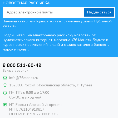
НОВОСТНАЯ РАССЫЛКА
Подписаться
Нажимая на кнопку «Подписаться» вы принимаете условия
Публичной
оферты
.
Подпишитесь на электронную рассылку новостей от
нумизматического интернет-магазина
«76 Монет». Будьте
в
курсе новых поступлений, акций и скидок каталога банкнот,
марок и монет.
8 800 511-60-49
Заказать звонок
info@76monet.ru
152303
,
Россия
,
Ярославская область
, г. Тутаев
ПН-ПТ:
с 9:00 до 17:00
СБ-ВС:
выходной
ИП Ерохин Алексей Игоревич
ИНН: 761104919817
ОГРНИП: 319762700031375