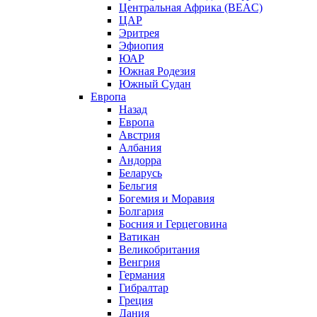
Центральная Африка (BEAC)
ЦАР
Эритрея
Эфиопия
ЮАР
Южная Родезия
Южный Судан
Европа
Назад
Европа
Австрия
Албания
Андорра
Беларусь
Бельгия
Богемия и Моравия
Болгария
Босния и Герцеговина
Ватикан
Великобритания
Венгрия
Германия
Гибралтар
Греция
Дания