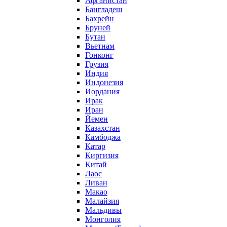
Афганистан
Бангладеш
Бахрейн
Бруней
Бутан
Вьетнам
Гонконг
Грузия
Индия
Индонезия
Иордания
Ирак
Иран
Йемен
Казахстан
Камбоджа
Катар
Киргизия
Китай
Лаос
Ливан
Макао
Малайзия
Мальдивы
Монголия