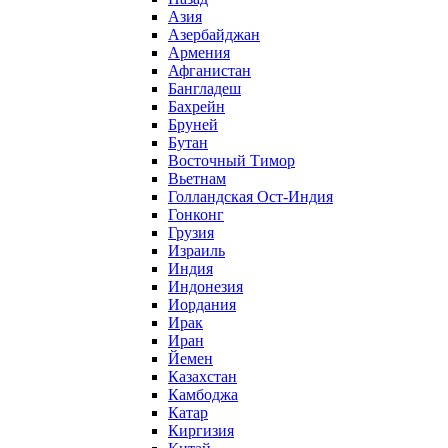
Азия
Азербайджан
Армения
Афганистан
Бангладеш
Бахрейн
Бруней
Бутан
Восточный Тимор
Вьетнам
Голландская Ост-Индия
Гонконг
Грузия
Израиль
Индия
Индонезия
Иордания
Ирак
Иран
Йемен
Казахстан
Камбоджа
Катар
Киргизия