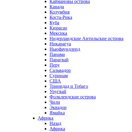
Каймановы острова
Канада
Колумбия
Коста-Рика
Куба
Кюрасао
Мексика
Нидерландские Антильские острова
Никарагуа
Ньюфаундленд
Панама
Парагвай
Перу
Сальвадор
Суринам
США
Тринидад и Тобаго
Уругвай
Фолклендские острова
Чили
Эквадор
Ямайка
Африка
Назад
Африка