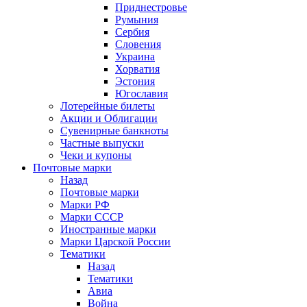
Приднестровье
Румыния
Сербия
Словения
Украина
Хорватия
Эстония
Югославия
Лотерейные билеты
Акции и Облигации
Сувенирные банкноты
Частные выпуски
Чеки и купоны
Почтовые марки
Назад
Почтовые марки
Марки РФ
Марки СССР
Иностранные марки
Марки Царской России
Тематики
Назад
Тематики
Авиа
Война