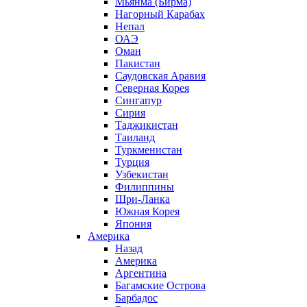
Мьянма (Бирма)
Нагорный Карабах
Непал
ОАЭ
Оман
Пакистан
Саудовская Аравия
Северная Корея
Сингапур
Сирия
Таджикистан
Таиланд
Туркменистан
Турция
Узбекистан
Филиппины
Шри-Ланка
Южная Корея
Япония
Америка
Назад
Америка
Аргентина
Багамские Острова
Барбадос