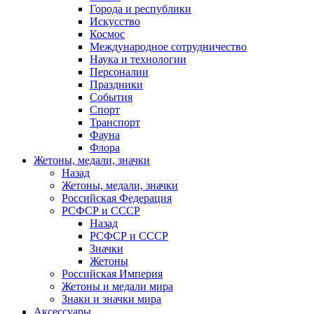
Города и республики
Искусство
Космос
Международное сотрудничество
Наука и технологии
Персоналии
Праздники
События
Спорт
Транспорт
Фауна
Флора
Жетоны, медали, значки
Назад
Жетоны, медали, значки
Российская Федерация
РСФСР и СССР
Назад
РСФСР и СССР
Значки
Жетоны
Российская Империя
Жетоны и медали мира
Знаки и значки мира
Аксессуары