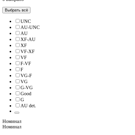
Выбрать всё
UNC
AU-UNC
AU
XF-AU
XF
VF-XF
VF
F-VF
F
VG-F
VG
G-VG
Good
G
AU det.
Номинал
Номинал