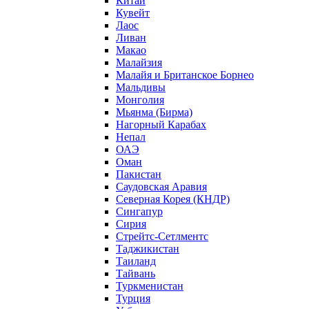
Китай
Кувейт
Лаос
Ливан
Макао
Малайзия
Малайя и Британское Борнео
Мальдивы
Монголия
Мьянма (Бирма)
Нагорный Карабах
Непал
ОАЭ
Оман
Пакистан
Саудовская Аравия
Северная Корея (КНДР)
Сингапур
Сирия
Стрейтс-Сетлментс
Таджикистан
Таиланд
Тайвань
Туркменистан
Турция