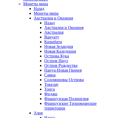
Монеты мира
Назад
Монеты мира
Австралия и Океания
Назад
Австралия и Океания
Австралия
Вануату
Кирибати
Новая Зеландия
Новая Каледония
Острова Кука
Остров Ниуэ
Остров Рождества
Папуа-Новая Гвинея
Самоа
Соломоновы Острова
Токелау
Тонга
Фиджи
Французская Полинезия
Французские Тихоокеанские
территории
Азия
Назад