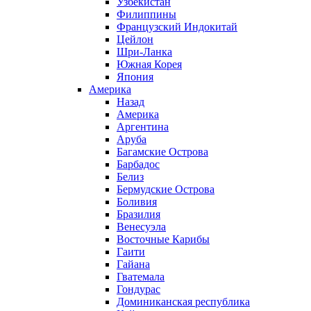
Узбекистан
Филиппины
Французский Индокитай
Цейлон
Шри-Ланка
Южная Корея
Япония
Америка
Назад
Америка
Аргентина
Аруба
Багамские Острова
Барбадос
Белиз
Бермудские Острова
Боливия
Бразилия
Венесуэла
Восточные Карибы
Гаити
Гайана
Гватемала
Гондурас
Доминиканская республика