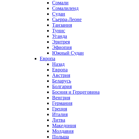
Сомали
Сомалиленд
Судан
Сьерра-Леоне
Танзания
Тунис
Уганда
Эритрея
Эфиопия
Южный Судан
Европа
Назад
Европа
Австрия
Беларусь
Болгария
Босния и Герцеговина
Венгрия
Германия
Греция
Италия
Литва
Македония
Молдавия
Польша