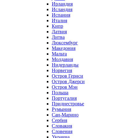
Ирландия
Исландия
Испания
Италия
Кипр
Латвия
Литва
Люксембург
Македония
Мальта
Молдавия
Нидерланды
Норвегия
Остров Гернси
Остров Джерси
Остров Мэн
Польша
Португалия
Приднестровье
Румыния
Сан-Марино
Сербия
Словакия
Словения
Украина