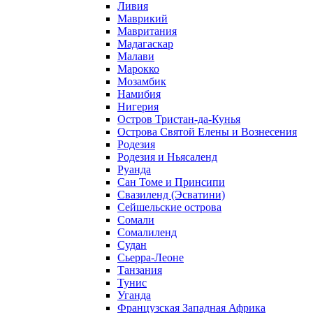
Ливия
Маврикий
Мавритания
Мадагаскар
Малави
Марокко
Мозамбик
Намибия
Нигерия
Остров Тристан-да-Кунья
Острова Святой Елены и Вознесения
Родезия
Родезия и Ньясаленд
Руанда
Сан Томе и Принсипи
Свазиленд (Эсватини)
Сейшельские острова
Сомали
Сомалиленд
Судан
Сьерра-Леоне
Танзания
Тунис
Уганда
Французская Западная Африка