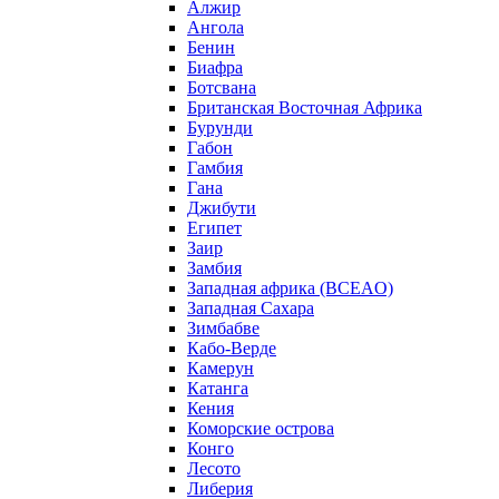
Алжир
Ангола
Бенин
Биафра
Ботсвана
Британская Восточная Африка
Бурунди
Габон
Гамбия
Гана
Джибути
Египет
Заир
Замбия
Западная африка (BCEAO)
Западная Сахара
Зимбабве
Кабо-Верде
Камерун
Катанга
Кения
Коморские острова
Конго
Лесото
Либерия