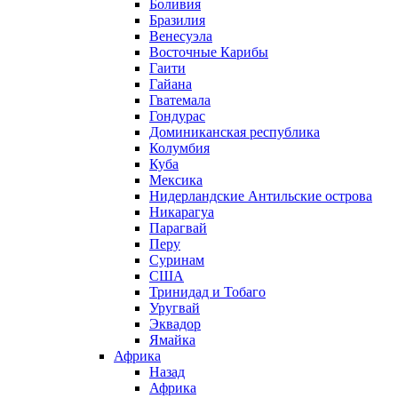
Боливия
Бразилия
Венесуэла
Восточные Карибы
Гаити
Гайана
Гватемала
Гондурас
Доминиканская республика
Колумбия
Куба
Мексика
Нидерландские Антильские острова
Никарагуа
Парагвай
Перу
Суринам
США
Тринидад и Тобаго
Уругвай
Эквадор
Ямайка
Африка
Назад
Африка