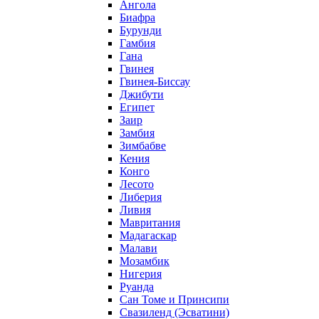
Ангола
Биафра
Бурунди
Гамбия
Гана
Гвинея
Гвинея-Биссау
Джибути
Египет
Заир
Замбия
Зимбабве
Кения
Конго
Лесото
Либерия
Ливия
Мавритания
Мадагаскар
Малави
Мозамбик
Нигерия
Руанда
Сан Томе и Принсипи
Свазиленд (Эсватини)