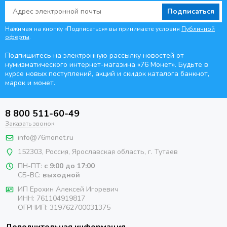
Подписаться
Нажимая на кнопку «Подписаться» вы принимаете условия
Публичной
оферты
.
Подпишитесь на электронную рассылку новостей от
нумизматического интернет-магазина
«76 Монет». Будьте
в
курсе новых поступлений, акций и скидок каталога банкнот,
марок и монет.
8 800 511-60-49
Заказать звонок
info@76monet.ru
152303
,
Россия
,
Ярославская область
, г. Тутаев
ПН-ПТ:
с 9:00 до 17:00
СБ-ВС:
выходной
ИП Ерохин Алексей Игоревич
ИНН: 761104919817
ОГРНИП: 319762700031375