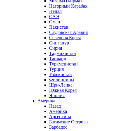
Мьянма (Бирма)
Нагорный Карабах
Непал
ОАЭ
Оман
Пакистан
Саудовская Аравия
Северная Корея
Сингапур
Сирия
Таджикистан
Таиланд
Туркменистан
Турция
Узбекистан
Филиппины
Шри-Ланка
Южная Корея
Япония
Америка
Назад
Америка
Аргентина
Багамские Острова
Барбадос