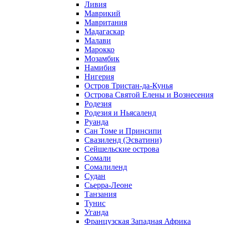
Ливия
Маврикий
Мавритания
Мадагаскар
Малави
Марокко
Мозамбик
Намибия
Нигерия
Остров Тристан-да-Кунья
Острова Святой Елены и Вознесения
Родезия
Родезия и Ньясаленд
Руанда
Сан Томе и Принсипи
Свазиленд (Эсватини)
Сейшельские острова
Сомали
Сомалиленд
Судан
Сьерра-Леоне
Танзания
Тунис
Уганда
Французская Западная Африка