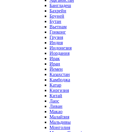
Афганистан
Бангладеш
Бахрейн
Бруней
Бутан
Вьетнам
Гонконг
Грузия
Индия
Индонезия
Иордания
Ирак
Иран
Йемен
Казахстан
Камбоджа
Катар
Киргизия
Китай
Лаос
Ливан
Макао
Малайзия
Мальдивы
Монголия