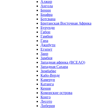
Алжир
Ангола
Бенин
Биафра
Ботсвана
Британская Восточная Африка
Бурунди
Габон
Гамбия
Гана
Джибути
Египет
Заир
Замбия
Западная африка (BCEAO)
Западная Сахара
Зимбабве
Кабо-Верде
Камерун
Катанга
Кения
Коморские острова
Конго
Лесото
Либерия