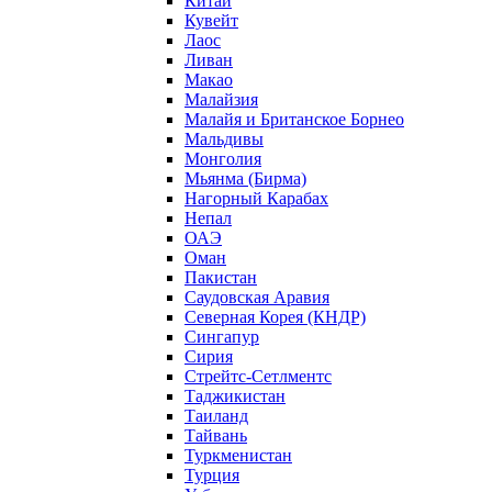
Китай
Кувейт
Лаос
Ливан
Макао
Малайзия
Малайя и Британское Борнео
Мальдивы
Монголия
Мьянма (Бирма)
Нагорный Карабах
Непал
ОАЭ
Оман
Пакистан
Саудовская Аравия
Северная Корея (КНДР)
Сингапур
Сирия
Стрейтс-Сетлментс
Таджикистан
Таиланд
Тайвань
Туркменистан
Турция