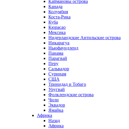
Каймановы острова
Канада
Колумбия
Коста-Рика
Куба
Кюрасао
Мексика
Нидерландские Антильские острова
Никарагуа
Ньюфаундленд
Панама
Парагвай
Перу
Сальвадор
Суринам
США
Тринидад и Тобаго
Уругвай
Фолклендские острова
Чили
Эквадор
Ямайка
Африка
Назад
Африка