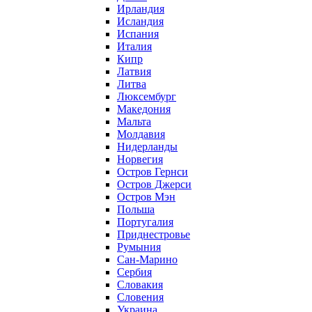
Ирландия
Исландия
Испания
Италия
Кипр
Латвия
Литва
Люксембург
Македония
Мальта
Молдавия
Нидерланды
Норвегия
Остров Гернси
Остров Джерси
Остров Мэн
Польша
Португалия
Приднестровье
Румыния
Сан-Марино
Сербия
Словакия
Словения
Украина