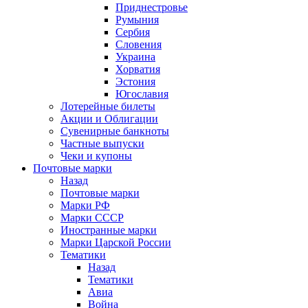
Приднестровье
Румыния
Сербия
Словения
Украина
Хорватия
Эстония
Югославия
Лотерейные билеты
Акции и Облигации
Сувенирные банкноты
Частные выпуски
Чеки и купоны
Почтовые марки
Назад
Почтовые марки
Марки РФ
Марки СССР
Иностранные марки
Марки Царской России
Тематики
Назад
Тематики
Авиа
Война