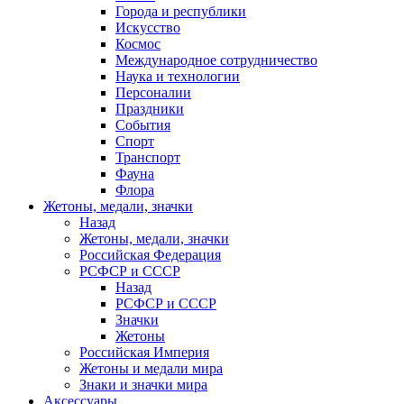
Города и республики
Искусство
Космос
Международное сотрудничество
Наука и технологии
Персоналии
Праздники
События
Спорт
Транспорт
Фауна
Флора
Жетоны, медали, значки
Назад
Жетоны, медали, значки
Российская Федерация
РСФСР и СССР
Назад
РСФСР и СССР
Значки
Жетоны
Российская Империя
Жетоны и медали мира
Знаки и значки мира
Аксессуары