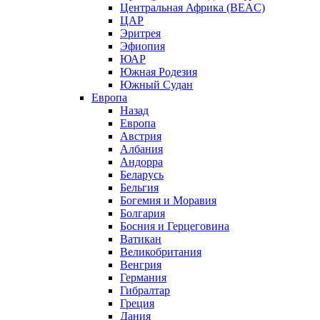
Центральная Африка (BEAC)
ЦАР
Эритрея
Эфиопия
ЮАР
Южная Родезия
Южный Судан
Европа
Назад
Европа
Австрия
Албания
Андорра
Беларусь
Бельгия
Богемия и Моравия
Болгария
Босния и Герцеговина
Ватикан
Великобритания
Венгрия
Германия
Гибралтар
Греция
Дания