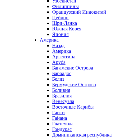
Узбекистан
Филиппины
Французский Индокитай
Цейлон
Шри-Ланка
Южная Корея
Япония
Америка
Назад
Америка
Аргентина
Аруба
Багамские Острова
Барбадос
Белиз
Бермудские Острова
Боливия
Бразилия
Венесуэла
Восточные Карибы
Гаити
Гайана
Гватемала
Гондурас
Доминиканская республика