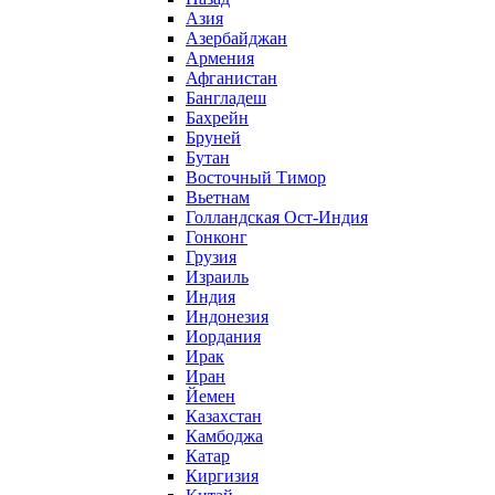
Азия
Азербайджан
Армения
Афганистан
Бангладеш
Бахрейн
Бруней
Бутан
Восточный Тимор
Вьетнам
Голландская Ост-Индия
Гонконг
Грузия
Израиль
Индия
Индонезия
Иордания
Ирак
Иран
Йемен
Казахстан
Камбоджа
Катар
Киргизия