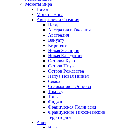
Монеты мира
Назад
Монеты мира
Австралия и Океания
Назад
Австралия и Океания
Австралия
Вануату
Кирибати
Новая Зеландия
Новая Каледония
Острова Кука
Остров Ниуэ
Остров Рождества
Папуа-Новая Гвинея
Самоа
Соломоновы Острова
Токелау
Тонга
Фиджи
Французская Полинезия
Французские Тихоокеанские
территории
Азия
Назад