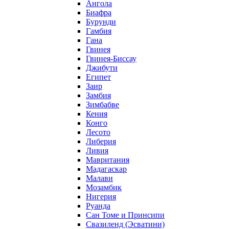
Ангола
Биафра
Бурунди
Гамбия
Гана
Гвинея
Гвинея-Биссау
Джибути
Египет
Заир
Замбия
Зимбабве
Кения
Конго
Лесото
Либерия
Ливия
Мавритания
Мадагаскар
Малави
Мозамбик
Нигерия
Руанда
Сан Томе и Принсипи
Свазиленд (Эсватини)