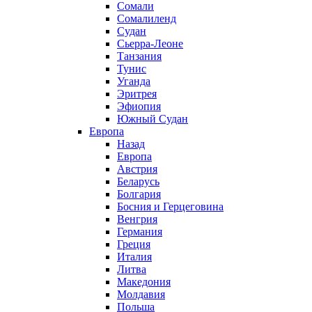
Сомали
Сомалиленд
Судан
Сьерра-Леоне
Танзания
Тунис
Уганда
Эритрея
Эфиопия
Южный Судан
Европа
Назад
Европа
Австрия
Беларусь
Болгария
Босния и Герцеговина
Венгрия
Германия
Греция
Италия
Литва
Македония
Молдавия
Польша