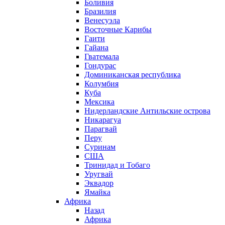
Боливия
Бразилия
Венесуэла
Восточные Карибы
Гаити
Гайана
Гватемала
Гондурас
Доминиканская республика
Колумбия
Куба
Мексика
Нидерландские Антильские острова
Никарагуа
Парагвай
Перу
Суринам
США
Тринидад и Тобаго
Уругвай
Эквадор
Ямайка
Африка
Назад
Африка