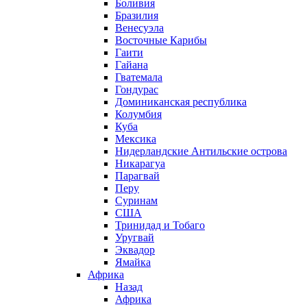
Боливия
Бразилия
Венесуэла
Восточные Карибы
Гаити
Гайана
Гватемала
Гондурас
Доминиканская республика
Колумбия
Куба
Мексика
Нидерландские Антильские острова
Никарагуа
Парагвай
Перу
Суринам
США
Тринидад и Тобаго
Уругвай
Эквадор
Ямайка
Африка
Назад
Африка