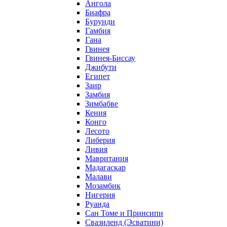
Ангола
Биафра
Бурунди
Гамбия
Гана
Гвинея
Гвинея-Биссау
Джибути
Египет
Заир
Замбия
Зимбабве
Кения
Конго
Лесото
Либерия
Ливия
Мавритания
Мадагаскар
Малави
Мозамбик
Нигерия
Руанда
Сан Томе и Принсипи
Свазиленд (Эсватини)