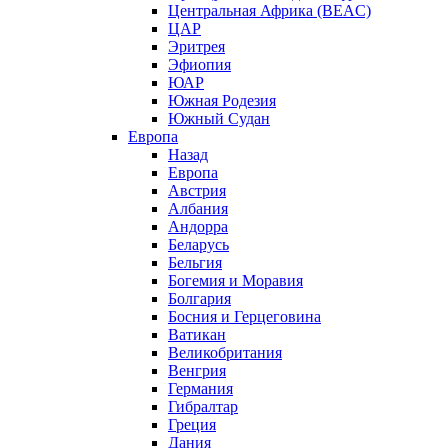
Центральная Африка (BEAC)
ЦАР
Эритрея
Эфиопия
ЮАР
Южная Родезия
Южный Судан
Европа
Назад
Европа
Австрия
Албания
Андорра
Беларусь
Бельгия
Богемия и Моравия
Болгария
Босния и Герцеговина
Ватикан
Великобритания
Венгрия
Германия
Гибралтар
Греция
Дания