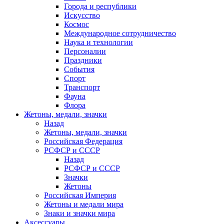
Города и республики
Искусство
Космос
Международное сотрудничество
Наука и технологии
Персоналии
Праздники
События
Спорт
Транспорт
Фауна
Флора
Жетоны, медали, значки
Назад
Жетоны, медали, значки
Российская Федерация
РСФСР и СССР
Назад
РСФСР и СССР
Значки
Жетоны
Российская Империя
Жетоны и медали мира
Знаки и значки мира
Аксессуары