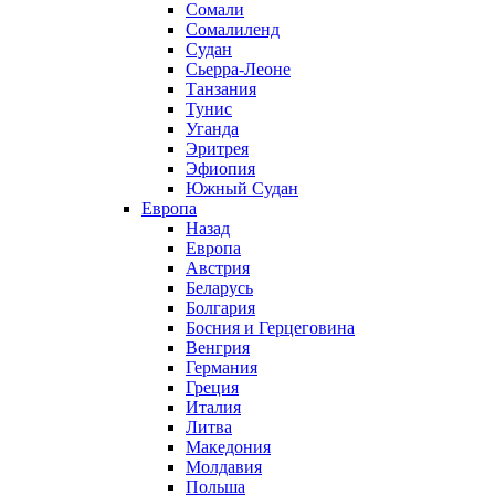
Сомали
Сомалиленд
Судан
Сьерра-Леоне
Танзания
Тунис
Уганда
Эритрея
Эфиопия
Южный Судан
Европа
Назад
Европа
Австрия
Беларусь
Болгария
Босния и Герцеговина
Венгрия
Германия
Греция
Италия
Литва
Македония
Молдавия
Польша