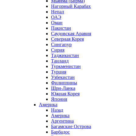
Мьянма (Бирма)
Нагорный Карабах
Непал
ОАЭ
Оман
Пакистан
Саудовская Аравия
Северная Корея
Сингапур
Сирия
Таджикистан
Таиланд
Туркменистан
Турция
Узбекистан
Филиппины
Шри-Ланка
Южная Корея
Япония
Америка
Назад
Америка
Аргентина
Багамские Острова
Барбадос