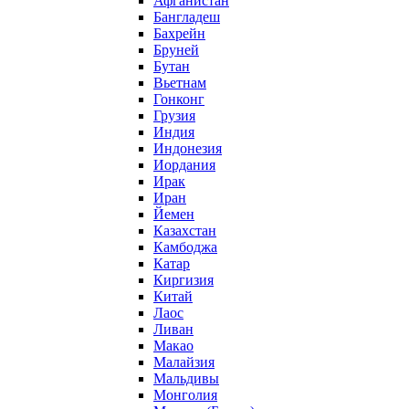
Афганистан
Бангладеш
Бахрейн
Бруней
Бутан
Вьетнам
Гонконг
Грузия
Индия
Индонезия
Иордания
Ирак
Иран
Йемен
Казахстан
Камбоджа
Катар
Киргизия
Китай
Лаос
Ливан
Макао
Малайзия
Мальдивы
Монголия