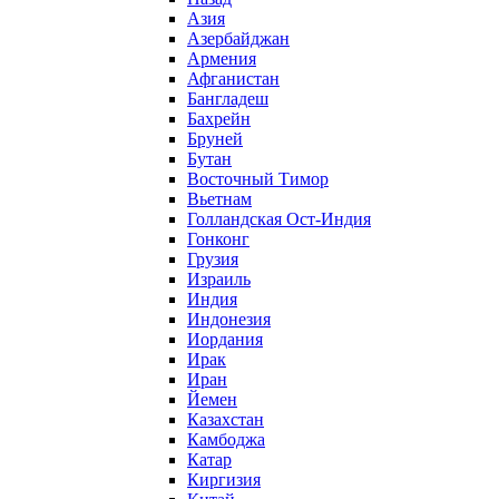
Азия
Азербайджан
Армения
Афганистан
Бангладеш
Бахрейн
Бруней
Бутан
Восточный Тимор
Вьетнам
Голландская Ост-Индия
Гонконг
Грузия
Израиль
Индия
Индонезия
Иордания
Ирак
Иран
Йемен
Казахстан
Камбоджа
Катар
Киргизия