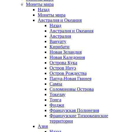
Монеты мира
Назад
Монеты мира
Австралия и Океания
Назад
Австралия и Океания
Австралия
Вануату
Кирибати
Новая Зеландия
Новая Каледония
Острова Кука
Остров Ниуэ
Остров Рождества
Папуа-Новая Гвинея
Самоа
Соломоновы Острова
Токелау
Тонга
Фиджи
Французская Полинезия
Французские Тихоокеанские
территории
Азия
Назад