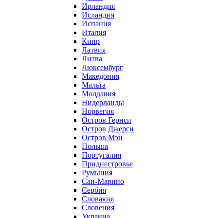
Ирландия
Исландия
Испания
Италия
Кипр
Латвия
Литва
Люксембург
Македония
Мальта
Молдавия
Нидерланды
Норвегия
Остров Гернси
Остров Джерси
Остров Мэн
Польша
Португалия
Приднестровье
Румыния
Сан-Марино
Сербия
Словакия
Словения
Украина