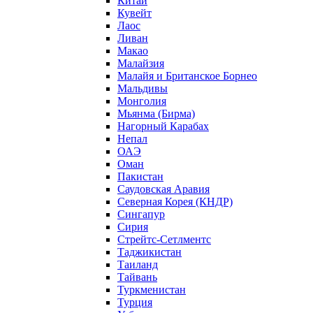
Китай
Кувейт
Лаос
Ливан
Макао
Малайзия
Малайя и Британское Борнео
Мальдивы
Монголия
Мьянма (Бирма)
Нагорный Карабах
Непал
ОАЭ
Оман
Пакистан
Саудовская Аравия
Северная Корея (КНДР)
Сингапур
Сирия
Стрейтс-Сетлментс
Таджикистан
Таиланд
Тайвань
Туркменистан
Турция