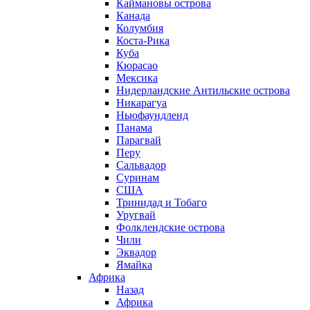
Каймановы острова
Канада
Колумбия
Коста-Рика
Куба
Кюрасао
Мексика
Нидерландские Антильские острова
Никарагуа
Ньюфаундленд
Панама
Парагвай
Перу
Сальвадор
Суринам
США
Тринидад и Тобаго
Уругвай
Фолклендские острова
Чили
Эквадор
Ямайка
Африка
Назад
Африка