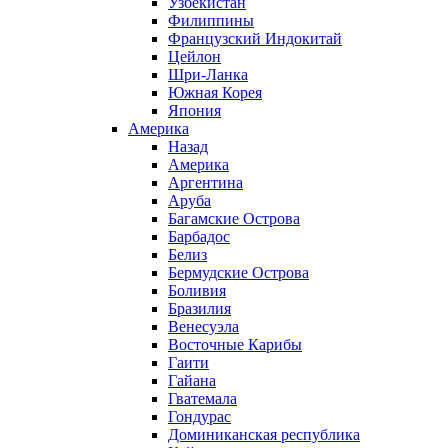
Узбекистан
Филиппины
Французский Индокитай
Цейлон
Шри-Ланка
Южная Корея
Япония
Америка
Назад
Америка
Аргентина
Аруба
Багамские Острова
Барбадос
Белиз
Бермудские Острова
Боливия
Бразилия
Венесуэла
Восточные Карибы
Гаити
Гайана
Гватемала
Гондурас
Доминиканская республика