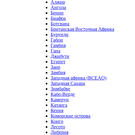
Алжир
Ангола
Бенин
Биафра
Ботсвана
Британская Восточная Африка
Бурунди
Габон
Гамбия
Гана
Джибути
Египет
Заир
Замбия
Западная африка (BCEAO)
Западная Сахара
Зимбабве
Кабо-Верде
Камерун
Катанга
Кения
Коморские острова
Конго
Лесото
Либерия