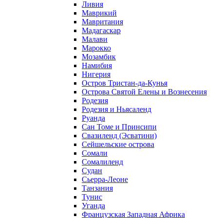
Ливия
Маврикий
Мавритания
Мадагаскар
Малави
Марокко
Мозамбик
Намибия
Нигерия
Остров Тристан-да-Кунья
Острова Святой Елены и Вознесения
Родезия
Родезия и Ньясаленд
Руанда
Сан Томе и Принсипи
Свазиленд (Эсватини)
Сейшельские острова
Сомали
Сомалиленд
Судан
Сьерра-Леоне
Танзания
Тунис
Уганда
Французская Западная Африка