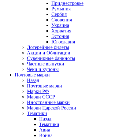
Приднестровье
Румыния
Сербия
Словения
Украина
Хорватия
Эстония
Югославия
Лотерейные билеты
Акции и Облигации
Сувенирные банкноты
Частные выпуски
Чеки и купоны
Почтовые марки
Назад
Почтовые марки
Марки РФ
Марки СССР
Иностранные марки
Марки Царской России
Тематики
Назад
Тематики
Авиа
Война