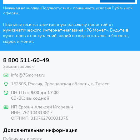
Нажимая на кнопку «Подписаться» вы принимаете условия
Публичной
оферты
.
Подпишитесь на электронную рассылку новостей от
нумизматического интернет-магазина
«76 Монет». Будьте
в
курсе новых поступлений, акций и скидок каталога банкнот,
марок и монет.
8 800 511-60-49
Заказать звонок
info@76monet.ru
152303
,
Россия
,
Ярославская область
, г. Тутаев
ПН-ПТ:
с 9:00 до 17:00
СБ-ВС:
выходной
ИП Ерохин Алексей Игоревич
ИНН: 761104919817
ОГРНИП: 319762700031375
Дополнительная информация
Публичная оферта