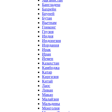
Афганистан
Бангладеш
Бахрейн
Бруней
Бутан
Вьетнам
Гонконг
Грузия
Индия
Индонезия
Иордания
Ирак
Иран
Йемен
Казахстан
Камбоджа
Катар
Киргизия
Китай
Лаос
Ливан
Макао
Малайзия
Мальдивы
Монголия