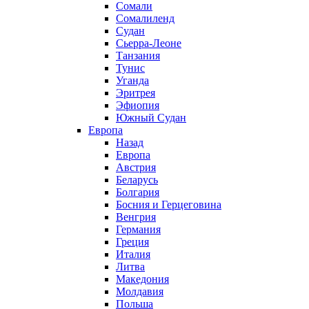
Сомали
Сомалиленд
Судан
Сьерра-Леоне
Танзания
Тунис
Уганда
Эритрея
Эфиопия
Южный Судан
Европа
Назад
Европа
Австрия
Беларусь
Болгария
Босния и Герцеговина
Венгрия
Германия
Греция
Италия
Литва
Македония
Молдавия
Польша