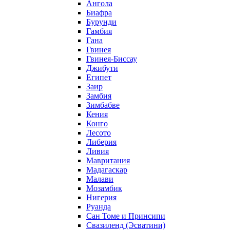
Ангола
Биафра
Бурунди
Гамбия
Гана
Гвинея
Гвинея-Биссау
Джибути
Египет
Заир
Замбия
Зимбабве
Кения
Конго
Лесото
Либерия
Ливия
Мавритания
Мадагаскар
Малави
Мозамбик
Нигерия
Руанда
Сан Томе и Принсипи
Свазиленд (Эсватини)