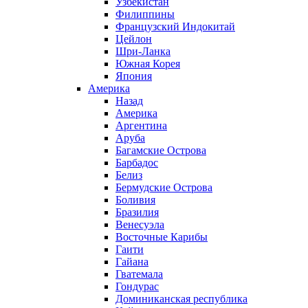
Узбекистан
Филиппины
Французский Индокитай
Цейлон
Шри-Ланка
Южная Корея
Япония
Америка
Назад
Америка
Аргентина
Аруба
Багамские Острова
Барбадос
Белиз
Бермудские Острова
Боливия
Бразилия
Венесуэла
Восточные Карибы
Гаити
Гайана
Гватемала
Гондурас
Доминиканская республика