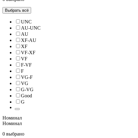
Выбрать всё
UNC
AU-UNC
AU
XF-AU
XF
VF-XF
VF
F-VF
F
VG-F
VG
G-VG
Good
G
Номинал
Номинал
0 выбрано