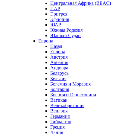
Центральная Африка (BEAC)
ЦАР
Эритрея
Эфиопия
ЮАР
Южная Родезия
Южный Судан
Европа
Назад
Европа
Австрия
Албания
Андорра
Беларусь
Бельгия
Богемия и Моравия
Болгария
Босния и Герцеговина
Ватикан
Великобритания
Венгрия
Германия
Гибралтар
Греция
Дания