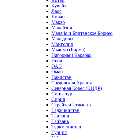
Китай
Кувейт
Лаос
Ливан
Макао
Малайзия
Малайя и Британское Борнео
Мальдивы
Монголия
Мьянма (Бирма)
Нагорный Карабах
Непал
ОАЭ
Оман
Пакистан
Саудовская Аравия
Северная Корея (КНДР)
Сингапур
Сирия
Стрейтс-Сетлментс
Таджикистан
Таиланд
Тайвань
Туркменистан
Турция