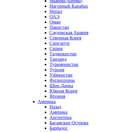
Мьянма (Бирма)
Нагорный Карабах
Непал
ОАЭ
Оман
Пакистан
Саудовская Аравия
Северная Корея
Сингапур
Сирия
Таджикистан
Таиланд
Туркменистан
Турция
Узбекистан
Филиппины
Шри-Ланка
Южная Корея
Япония
Америка
Назад
Америка
Аргентина
Багамские Острова
Барбадос