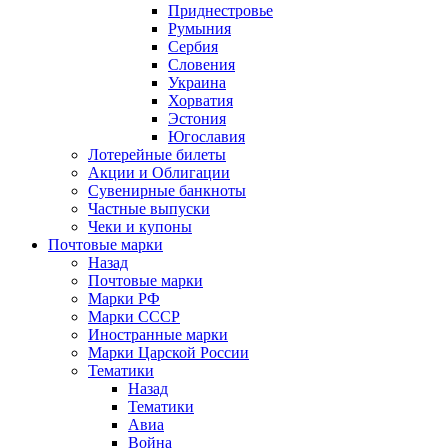
Приднестровье
Румыния
Сербия
Словения
Украина
Хорватия
Эстония
Югославия
Лотерейные билеты
Акции и Облигации
Сувенирные банкноты
Частные выпуски
Чеки и купоны
Почтовые марки
Назад
Почтовые марки
Марки РФ
Марки СССР
Иностранные марки
Марки Царской России
Тематики
Назад
Тематики
Авиа
Война