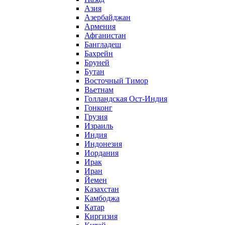
Азия
Азербайджан
Армения
Афганистан
Бангладеш
Бахрейн
Бруней
Бутан
Восточный Тимор
Вьетнам
Голландская Ост-Индия
Гонконг
Грузия
Израиль
Индия
Индонезия
Иордания
Ирак
Иран
Йемен
Казахстан
Камбоджа
Катар
Киргизия