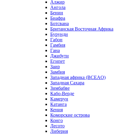
Алжир
Ангола
Бенин
Биафра
Ботсвана
Британская Восточная Африка
Бурунди
Габон
Гамбия
Гана
Джибути
Египет
Заир
Замбия
Западная африка (BCEAO)
Западная Сахара
Зимбабве
Кабо-Верде
Камерун
Катанга
Кения
Коморские острова
Конго
Лесото
Либерия