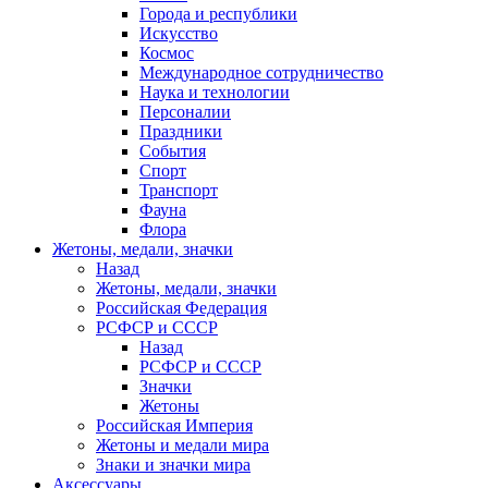
Города и республики
Искусство
Космос
Международное сотрудничество
Наука и технологии
Персоналии
Праздники
События
Спорт
Транспорт
Фауна
Флора
Жетоны, медали, значки
Назад
Жетоны, медали, значки
Российская Федерация
РСФСР и СССР
Назад
РСФСР и СССР
Значки
Жетоны
Российская Империя
Жетоны и медали мира
Знаки и значки мира
Аксессуары