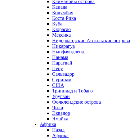
Каймановы острова
Канада
Колумбия
Коста-Рика
Куба
Кюрасао
Мексика
Нидерландские Антильские острова
Никарагуа
Ньюфаундленд
Панама
Парагвай
Перу
Сальвадор
Суринам
США
Тринидад и Тобаго
Уругвай
Фолклендские острова
Чили
Эквадор
Ямайка
Африка
Назад
Африка