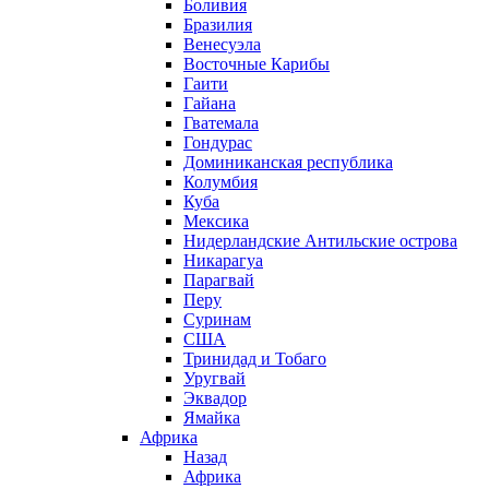
Боливия
Бразилия
Венесуэла
Восточные Карибы
Гаити
Гайана
Гватемала
Гондурас
Доминиканская республика
Колумбия
Куба
Мексика
Нидерландские Антильские острова
Никарагуа
Парагвай
Перу
Суринам
США
Тринидад и Тобаго
Уругвай
Эквадор
Ямайка
Африка
Назад
Африка