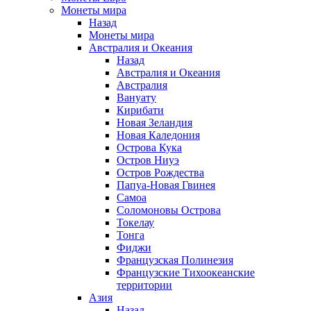
Монеты мира
Назад
Монеты мира
Австралия и Океания
Назад
Австралия и Океания
Австралия
Вануату
Кирибати
Новая Зеландия
Новая Каледония
Острова Кука
Остров Ниуэ
Остров Рождества
Папуа-Новая Гвинея
Самоа
Соломоновы Острова
Токелау
Тонга
Фиджи
Французская Полинезия
Французские Тихоокеанские
территории
Азия
Назад