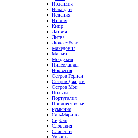
Ирландия
Исландия
Испания
Италия
Кипр
Латвия
Литва
Люксембург
Македония
Мальта
Молдавия
Нидерланды
Норвегия
Остров Гернси
Остров Джерси
Остров Мэн
Польша
Португалия
Приднестровье
Румыния
Сан-Марино
Сербия
Словакия
Словения
Украина