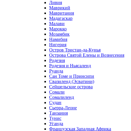
Ливия
Маврикий
Мавритания
Мадагаскар
Малави
Марокко
Мозамбик
Намибия
Нигерия
Остров Тристан-да-Кунья
Острова Святой Елены и Вознесения
Родезия
Родезия и Ньясаленд
Руанда
Сан Томе и Принсипи
Свазиленд (Эсватини)
Сейшельские острова
Сомали
Сомалиленд
Судан
Сьерра-Леоне
Танзания
Тунис
Уганда
Французская Западная Африка