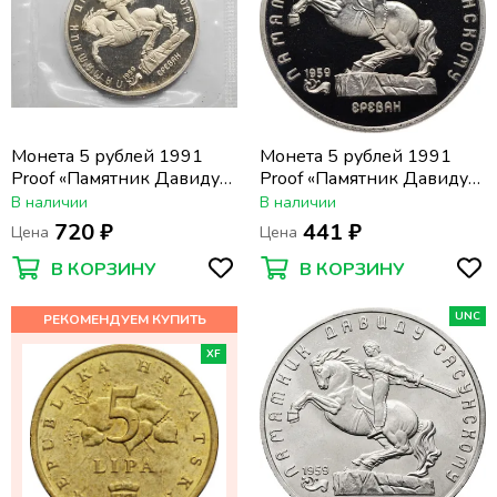
Монета 5 рублей 1991
Монета 5 рублей 1991
Proof «Памятник Давиду
Proof «Памятник Давиду
Сасунскому в Ереване» в
Сасунскому в Ереване»
В наличии
В наличии
запайке
720 ₽
441 ₽
Цена
Цена
В КОРЗИНУ
В КОРЗИНУ
UNC
XF