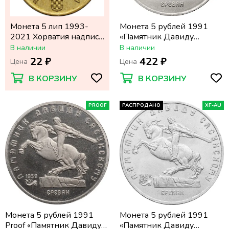
Монета 5 лип 1993-
Монета 5 рублей 1991
2021 Хорватия надпись
«Памятник Давиду
на хорватском "HRAST
Сасунскому в Ереване»
В наличии
В наличии
LUŽNJAK"
22 ₽
422 ₽
Цена
Цена
В КОРЗИНУ
В КОРЗИНУ
PROOF
РАСПРОДАНО
XF-AU
Монета 5 рублей 1991
Монета 5 рублей 1991
Proof «Памятник Давиду
«Памятник Давиду