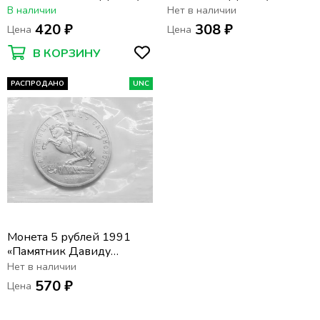
Сасунскому в Ереване»
Сасунскому в Ереване»
В наличии
Нет в наличии
капсула
420 ₽
308 ₽
Цена
Цена
В КОРЗИНУ
РАСПРОДАНО
UNC
Монета 5 рублей 1991
«Памятник Давиду
Сасунскому в Ереване» в
Нет в наличии
запайке
570 ₽
Цена