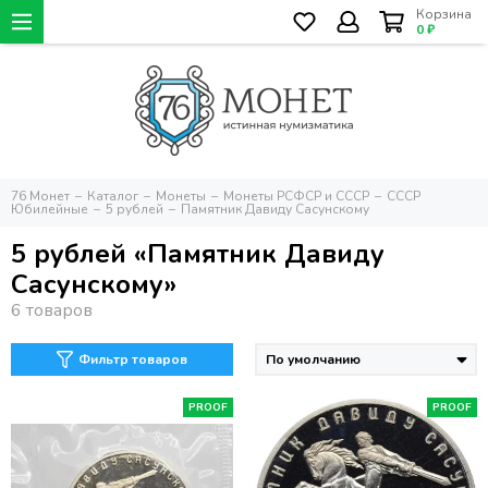
Корзина
0 ₽
76 Монет
Каталог
Монеты
Монеты РСФСР и СССР
СССР
Юбилейные
5 рублей
Памятник Давиду Сасунскому
5 рублей «Памятник Давиду
Сасунскому»
Фильтр товаров
PROOF
PROOF