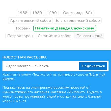
1988
1989
1990
«Олимпиада 80»
Архангельский собор
Благовещенский собор
Госбанк
Памятник Давиду Сасунскому
Петродворец
Софийский собор
НОВОСТНАЯ РАССЫЛКА
Подписаться
Нажимая на кнопку «Подписаться» вы принимаете условия
Публичной
оферты
.
Подпишитесь на электронную рассылку новостей от
нумизматического интернет-магазина
«76 Монет». Будьте
в
курсе новых поступлений, акций и скидок каталога банкнот,
марок и монет.