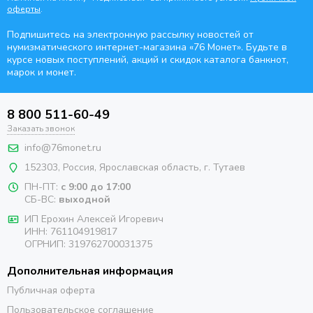
оферты
.
Подпишитесь на электронную рассылку новостей от
нумизматического интернет-магазина
«76 Монет». Будьте
в
курсе новых поступлений, акций и скидок каталога банкнот,
марок и монет.
8 800 511-60-49
Заказать звонок
info@76monet.ru
152303
,
Россия
,
Ярославская область
, г. Тутаев
ПН-ПТ:
с 9:00 до 17:00
СБ-ВС:
выходной
ИП Ерохин Алексей Игоревич
ИНН: 761104919817
ОГРНИП: 319762700031375
Дополнительная информация
Публичная оферта
Пользовательское соглашение