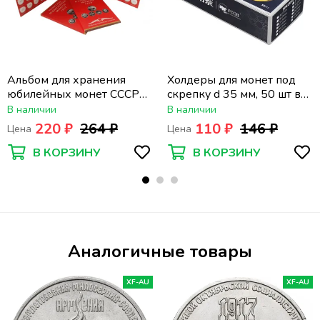
Альбом для хранения
Холдеры для монет под
юбилейных монет СССР
скрепку d 35 мм, 50 шт в
(64+4)
упаковке PCCB
В наличии
В наличии
220 ₽
264 ₽
110 ₽
146 ₽
Цена
Цена
В КОРЗИНУ
В КОРЗИНУ
Аналогичные товары
XF-AU
XF-AU