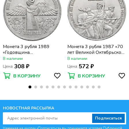
Монета 3 рубля 1989
Монета 3 рубля 1987 «70
«Годовщина
лет Великой Октябрьской
землетрясения в
революции»
В наличии
В наличии
Армении»
308 ₽
572 ₽
Цена
Цена
В КОРЗИНУ
В КОРЗИНУ
НОВОСТНАЯ РАССЫЛКА
Подписаться
Нажимая на кнопку «Подписаться» вы принимаете условия
Публичной