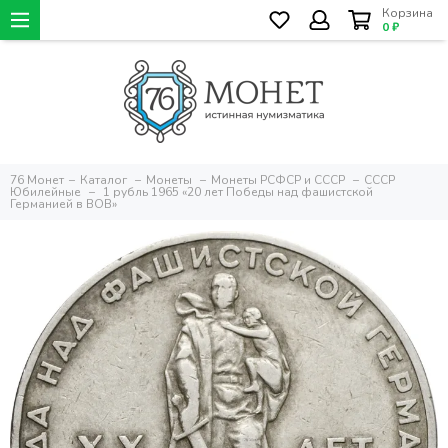
Корзина
0 ₽
76 Монет
Каталог
Монеты
Монеты РСФСР и СССР
СССР
Юбилейные
1 рубль 1965 «20 лет Победы над фашистской
Германией в ВОВ»