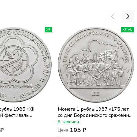
XF
XF-AU
рубль 1985 «XII
Монета 1 рубль 1987 «175 лет
й фестиваль
со дня Бородинского сражения
и студентов»
барельеф (Бородино,
В наличии
панорама)»
 ₽
195 ₽
Цена