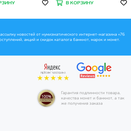
РЗИНУ
В КОРЗИНУ
ассылку новостей от нумизматического интернет-магазина
«76
оступлений, акций и скидок каталога банкнот, марок и монет.
Гарантия подлинности товара,
качества монет и банкнот, а так
же получения заказа