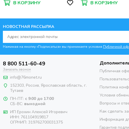
В КОРЗИНУ
В КОРЗИНУ
НОВОСТНАЯ РАССЫЛКА
Нажимая на кнопку «Подписаться» вы принимаете условия
Публичной оф
Дополнител
8 800 511-60-49
Заказать звонок
Публичная оф
info@76monet.ru
Пользовательс
152303
,
Россия
,
Ярославская область
, г.
Политика кон
Тутаев
Условия обмен
ПН-ПТ:
с 9:00 до 17:00
Вопросы и отв
СБ-ВС:
выходной
Как сделать за
ИП Ерохин Алексей Игоревич
ИНН: 761104919817
Информация дл
ОГРНИП: 319762700031375
Гарантия подл