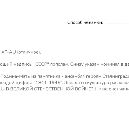
Способ чеканки
 XF-AU (отличное).
ющий надпись: "СССР" пополам. Снизу указан номинал в дв
одина-Мать из памятника - ансамбля героям Сталинградск
 звездой цифры: "1941-1945". Звезда и скульптура расп
ЕДЫ В ВЕЛИКОЙ ОТЕЧЕСТВЕННОЙ ВОЙНЕ". Ниже окончания