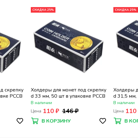
СКИДКА 25%
СКИДКА 25%
д скрепку
Холдеры для монет под скрепку
Холдеры д
ковке PCCB
d 33 мм, 50 шт в упаковке PCCB
d 31,5 мм,
PCCB
В наличии
В наличии
110 ₽
146 ₽
110
Цена
Цена
В КОРЗИНУ
В КО