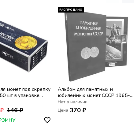
РАСПРОДАНО
ля монет под скрепку
Альбом для памятных и
 50 шт в упаковке
юбилейных монет СССР 1965-
1991 (с копейками - 68 монет)
Нет в наличии
 ₽
146 ₽
370 ₽
Цена
РЗИНУ