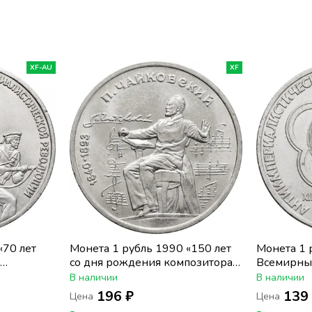
XF-AU
XF
«70 лет
Монета 1 рубль 1990 «150 лет
Монета 1 
со дня рождения композитора
Всемирны
П.И. Чайковского»
молодежи 
В наличии
В наличии
196 ₽
139
Цена
Цена