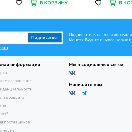
В КОРЗИНУ
В КО
Подпишитесь на электронную р
Подписаться
Монет». Будьте
в курсе новых п
ерты
.
ьная информация
Мы в социальных сетях
ерта
кое соглашение
Напишите нам
фиденциальности
а и возврата
еты
каз?
я поставщиков
инности