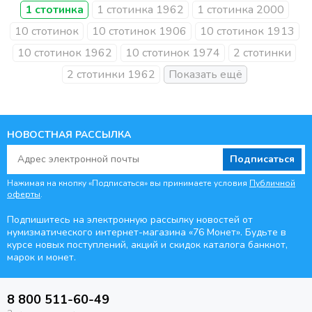
1 стотинка
1 стотинка 1962
1 стотинка 2000
10 стотинок
10 стотинок 1906
10 стотинок 1913
10 стотинок 1962
10 стотинок 1974
2 стотинки
2 стотинки 1962
НОВОСТНАЯ РАССЫЛКА
Подписаться
Нажимая на кнопку «Подписаться» вы принимаете условия
Публичной
оферты
.
Подпишитесь на электронную рассылку новостей от
нумизматического интернет-магазина
«76 Монет». Будьте
в
курсе новых поступлений, акций и скидок каталога банкнот,
марок и монет.
8 800 511-60-49