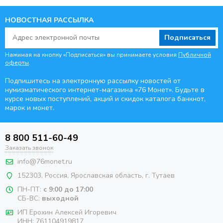
НОВОСТНАЯ РАССЫЛКА
Подписаться
Нажимая на кнопку «Подписаться» вы принимаете условия
Публичной
оферты
.
Подпишитесь на электронную рассылку новостей от
нумизматического интернет-магазина
«76 Монет». Будьте
в
курсе новых поступлений, акций и скидок каталога банкнот,
марок и монет.
8 800 511-60-49
Заказать звонок
info@76monet.ru
152303
,
Россия
,
Ярославская область
, г. Тутаев
ПН-ПТ:
с 9:00 до 17:00
СБ-ВС:
выходной
ИП Ерохин Алексей Игоревич
ИНН: 761104919817