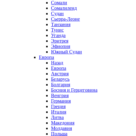
Сомали
Сомалиленд
Судан
Сьерра-Леоне
Танзания
Тунис
Уганда
Эритрея
Эфиопия
Южный Судан
Европа
Назад
Европа
Австрия
Беларусь
Болгария
Босния и Герцеговина
Венгрия
Германия
Греция
Италия
Литва
Македония
Молдавия
Польша