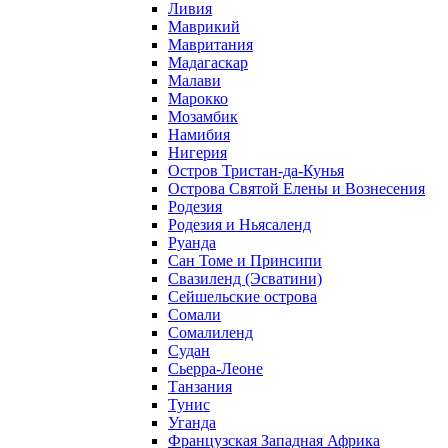
Ливия
Маврикий
Мавритания
Мадагаскар
Малави
Марокко
Мозамбик
Намибия
Нигерия
Остров Тристан-да-Кунья
Острова Святой Елены и Вознесения
Родезия
Родезия и Ньясаленд
Руанда
Сан Томе и Принсипи
Свазиленд (Эсватини)
Сейшельские острова
Сомали
Сомалиленд
Судан
Сьерра-Леоне
Танзания
Тунис
Уганда
Французская Западная Африка