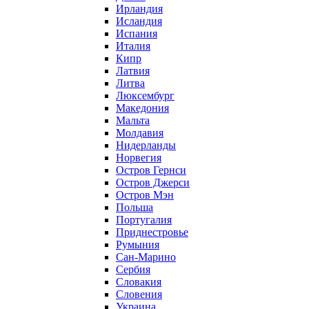
Ирландия
Исландия
Испания
Италия
Кипр
Латвия
Литва
Люксембург
Македония
Мальта
Молдавия
Нидерланды
Норвегия
Остров Гернси
Остров Джерси
Остров Мэн
Польша
Португалия
Приднестровье
Румыния
Сан-Марино
Сербия
Словакия
Словения
Украина