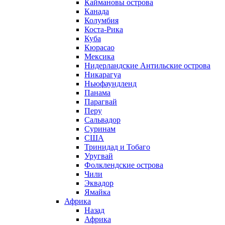
Каймановы острова
Канада
Колумбия
Коста-Рика
Куба
Кюрасао
Мексика
Нидерландские Антильские острова
Никарагуа
Ньюфаундленд
Панама
Парагвай
Перу
Сальвадор
Суринам
США
Тринидад и Тобаго
Уругвай
Фолклендские острова
Чили
Эквадор
Ямайка
Африка
Назад
Африка