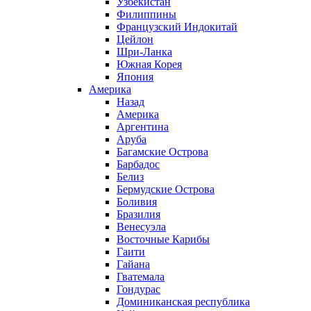
Узбекистан
Филиппины
Французский Индокитай
Цейлон
Шри-Ланка
Южная Корея
Япония
Америка
Назад
Америка
Аргентина
Аруба
Багамские Острова
Барбадос
Белиз
Бермудские Острова
Боливия
Бразилия
Венесуэла
Восточные Карибы
Гаити
Гайана
Гватемала
Гондурас
Доминиканская республика