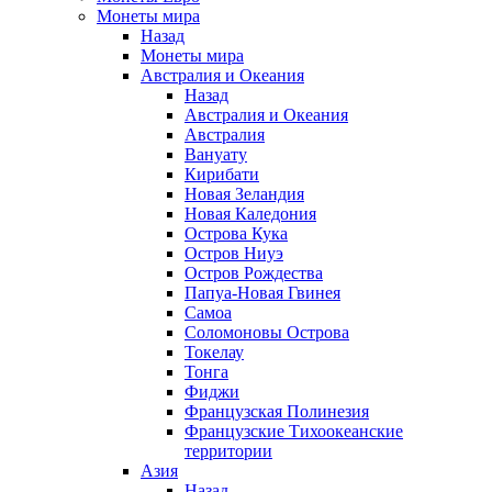
Монеты мира
Назад
Монеты мира
Австралия и Океания
Назад
Австралия и Океания
Австралия
Вануату
Кирибати
Новая Зеландия
Новая Каледония
Острова Кука
Остров Ниуэ
Остров Рождества
Папуа-Новая Гвинея
Самоа
Соломоновы Острова
Токелау
Тонга
Фиджи
Французская Полинезия
Французские Тихоокеанские
территории
Азия
Назад