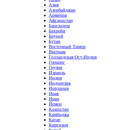
Азия
Азербайджан
Армения
Афганистан
Бангладеш
Бахрейн
Бруней
Бутан
Восточный Тимор
Вьетнам
Голландская Ост-Индия
Гонконг
Грузия
Израиль
Индия
Индонезия
Иордания
Ирак
Иран
Йемен
Казахстан
Камбоджа
Катар
Киргизия