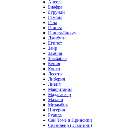
Ангола
Биафра
Бурунди
Гамбия
Гана
Гвинея
Гвинея-Биссау
Джибути
Египет
Заир
Замбия
Зимбабве
Кения
Конго
Лесото
Либерия
Ливия
Мавритания
Мадагаскар
Малави
Мозамбик
Нигерия
Руанда
Сан Томе и Принсипи
Свазиленд (Эсватини)