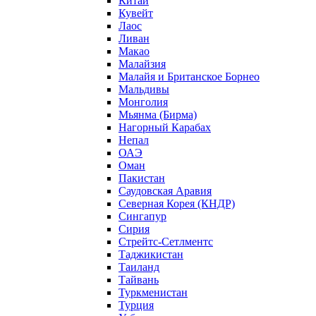
Китай
Кувейт
Лаос
Ливан
Макао
Малайзия
Малайя и Британское Борнео
Мальдивы
Монголия
Мьянма (Бирма)
Нагорный Карабах
Непал
ОАЭ
Оман
Пакистан
Саудовская Аравия
Северная Корея (КНДР)
Сингапур
Сирия
Стрейтс-Сетлментс
Таджикистан
Таиланд
Тайвань
Туркменистан
Турция