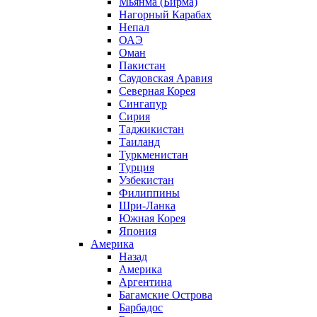
Мьянма (Бирма)
Нагорный Карабах
Непал
ОАЭ
Оман
Пакистан
Саудовская Аравия
Северная Корея
Сингапур
Сирия
Таджикистан
Таиланд
Туркменистан
Турция
Узбекистан
Филиппины
Шри-Ланка
Южная Корея
Япония
Америка
Назад
Америка
Аргентина
Багамские Острова
Барбадос