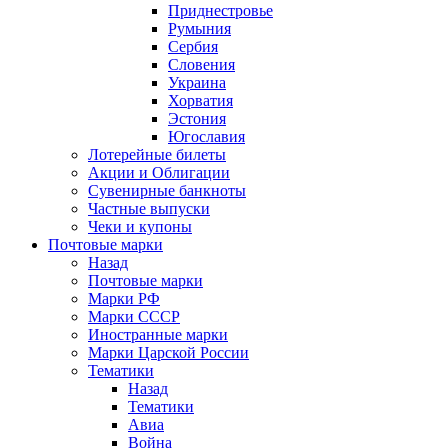
Приднестровье
Румыния
Сербия
Словения
Украина
Хорватия
Эстония
Югославия
Лотерейные билеты
Акции и Облигации
Сувенирные банкноты
Частные выпуски
Чеки и купоны
Почтовые марки
Назад
Почтовые марки
Марки РФ
Марки СССР
Иностранные марки
Марки Царской России
Тематики
Назад
Тематики
Авиа
Война