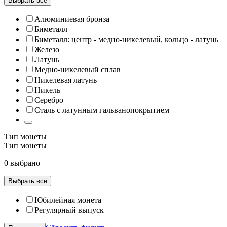
Выбрать всё
Алюминиевая бронза
Биметалл
Биметалл: центр - медно-никелевый, кольцо - латунь
Железо
Латунь
Медно-никелевый сплав
Никелевая латунь
Никель
Серебро
Сталь с латунным гальванопокрытием
Тип монеты
Тип монеты
0 выбрано
Выбрать всё
Юбилейная монета
Регулярный выпуск