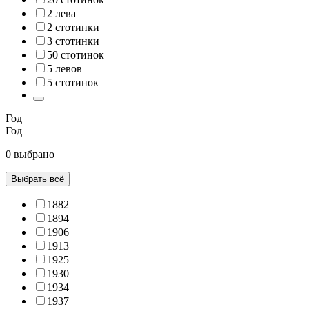
2 лева
2 стотинки
3 стотинки
50 стотинок
5 левов
5 стотинок
Год
Год
0 выбрано
Выбрать всё
1882
1894
1906
1913
1925
1930
1934
1937