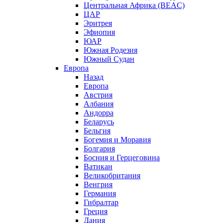
Центральная Африка (BEAC)
ЦАР
Эритрея
Эфиопия
ЮАР
Южная Родезия
Южный Судан
Европа
Назад
Европа
Австрия
Албания
Андорра
Беларусь
Бельгия
Богемия и Моравия
Болгария
Босния и Герцеговина
Ватикан
Великобритания
Венгрия
Германия
Гибралтар
Греция
Дания