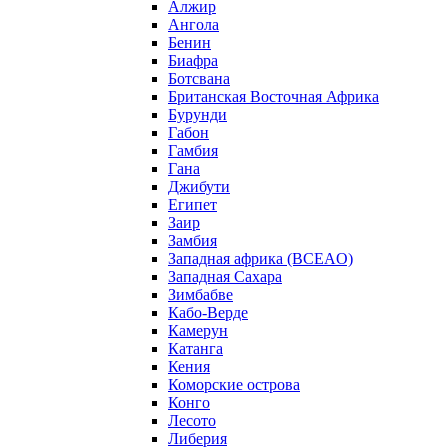
Алжир
Ангола
Бенин
Биафра
Ботсвана
Британская Восточная Африка
Бурунди
Габон
Гамбия
Гана
Джибути
Египет
Заир
Замбия
Западная африка (BCEAO)
Западная Сахара
Зимбабве
Кабо-Верде
Камерун
Катанга
Кения
Коморские острова
Конго
Лесото
Либерия