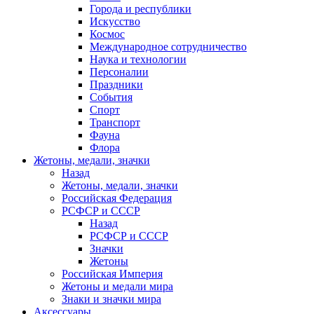
Города и республики
Искусство
Космос
Международное сотрудничество
Наука и технологии
Персоналии
Праздники
События
Спорт
Транспорт
Фауна
Флора
Жетоны, медали, значки
Назад
Жетоны, медали, значки
Российская Федерация
РСФСР и СССР
Назад
РСФСР и СССР
Значки
Жетоны
Российская Империя
Жетоны и медали мира
Знаки и значки мира
Аксессуары