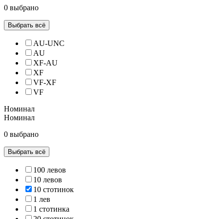
0 выбрано
Выбрать всё
AU-UNC
AU
XF-AU
XF
VF-XF
VF
Номинал
Номинал
0 выбрано
Выбрать всё
100 левов
10 левов
10 стотинок
1 лев
1 стотинка
20 стотинок