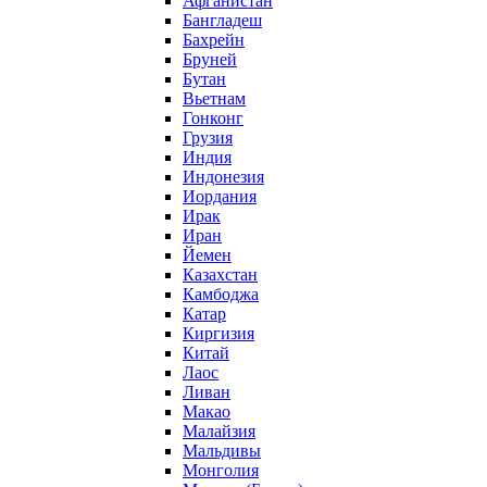
Афганистан
Бангладеш
Бахрейн
Бруней
Бутан
Вьетнам
Гонконг
Грузия
Индия
Индонезия
Иордания
Ирак
Иран
Йемен
Казахстан
Камбоджа
Катар
Киргизия
Китай
Лаос
Ливан
Макао
Малайзия
Мальдивы
Монголия