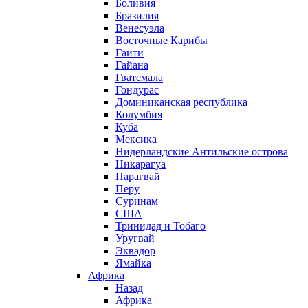
Боливия
Бразилия
Венесуэла
Восточные Карибы
Гаити
Гайана
Гватемала
Гондурас
Доминиканская республика
Колумбия
Куба
Мексика
Нидерландские Антильские острова
Никарагуа
Парагвай
Перу
Суринам
США
Тринидад и Тобаго
Уругвай
Эквадор
Ямайка
Африка
Назад
Африка