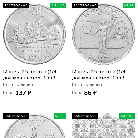
РАСПРОДАНО
AU-UNC
РАСПРОДАНО
VF-XF
Монета 25 центов (1/4
Монета 25 центов (1/4
доллара, квотер) 1999
доллара, квотер) 1999
США «Штат Нью-Джерси»
США «Штат
Нет в наличии
Нет в наличии
(D)
Пенсильвания» (D)
137 ₽
86 ₽
Цена
Цена
РАСПРОДАНО
VF-XF
РАСПРОДАНО
AU-UNC