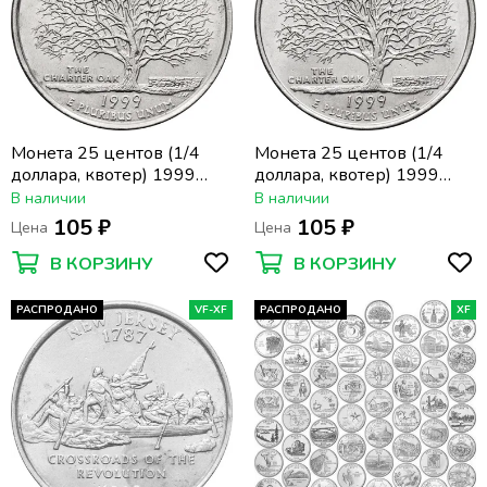
Монета 25 центов (1/4
Монета 25 центов (1/4
доллара, квотер) 1999
доллара, квотер) 1999
США «Штат Коннектикут»
США «Штат Коннектикут»
В наличии
В наличии
(P)
(D)
105 ₽
105 ₽
Цена
Цена
В КОРЗИНУ
В КОРЗИНУ
РАСПРОДАНО
VF-XF
РАСПРОДАНО
XF