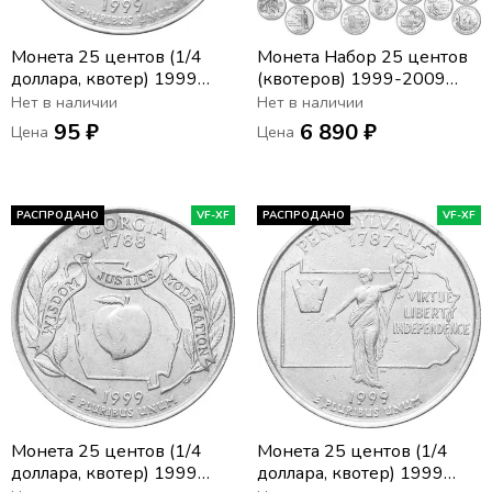
Монета 25 центов (1/4
Монета Набор 25 центов
доллара, квотер) 1999
(квотеров) 1999-2009
США «Штат Нью-Джерси»
США «Штаты и
Нет в наличии
Нет в наличии
(P)
территории» двор P + D
95 ₽
6 890 ₽
Цена
Цена
(56 монет)
РАСПРОДАНО
VF-XF
РАСПРОДАНО
VF-XF
Монета 25 центов (1/4
Монета 25 центов (1/4
доллара, квотер) 1999
доллара, квотер) 1999