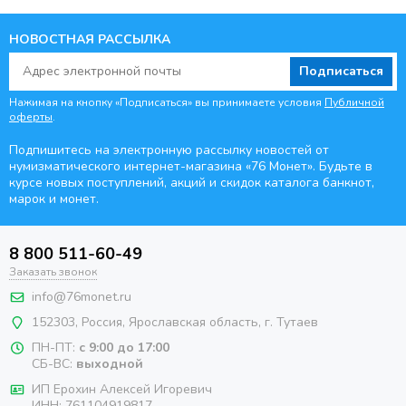
НОВОСТНАЯ РАССЫЛКА
Подписаться
Нажимая на кнопку «Подписаться» вы принимаете условия
Публичной
оферты
.
Подпишитесь на электронную рассылку новостей от
нумизматического интернет-магазина
«76 Монет». Будьте
в
курсе новых поступлений, акций и скидок каталога банкнот,
марок и монет.
8 800 511-60-49
Заказать звонок
info@76monet.ru
152303
,
Россия
,
Ярославская область
, г. Тутаев
ПН-ПТ:
с 9:00 до 17:00
СБ-ВС:
выходной
ИП Ерохин Алексей Игоревич
ИНН: 761104919817