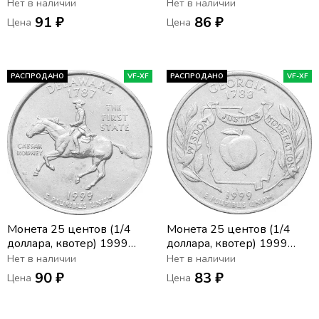
США «Штат Джорджия»
США «Штат
Нет в наличии
Нет в наличии
(P)
Пенсильвания» (P)
91 ₽
86 ₽
Цена
Цена
РАСПРОДАНО
VF-XF
РАСПРОДАНО
VF-XF
Монета 25 центов (1/4
Монета 25 центов (1/4
доллара, квотер) 1999
доллара, квотер) 1999
США «Штат Делавэр» (P)
США «Штат Джорджия»
Нет в наличии
Нет в наличии
(D)
90 ₽
83 ₽
Цена
Цена