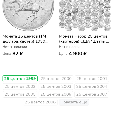
Монета 25 центов (1/4
Монета Набор 25 центов
доллара, квотер) 1999
(квотеров) США "Штаты и
США «Штат Делавэр» (D)
территории" 1999-2009
Нет в наличии
Нет в наличии
двор D (56 монет)
82 ₽
4 900 ₽
Цена
Цена
25 центов 1999
25 центов 2000
25 центов 2001
25 центов 2002
25 центов 2003
25 центов 2004
25 центов 2005
25 центов 2006
25 центов 2007
25 центов 2008