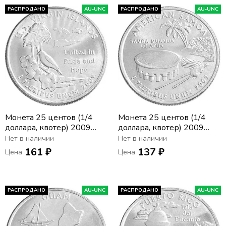
РАСПРОДАНО
AU-UNC
РАСПРОДАНО
AU-UNC
Монета 25 центов (1/4
Монета 25 центов (1/4
доллара, квотер) 2009
доллара, квотер) 2009
США «Американские
США «Американское
Нет в наличии
Нет в наличии
Виргинские острова» (D)
Самоа» (D)
161 ₽
137 ₽
Цена
Цена
РАСПРОДАНО
AU-UNC
РАСПРОДАНО
AU-UNC