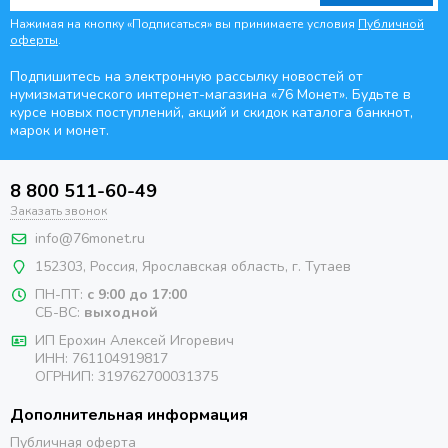
Нажимая на кнопку «Подписаться» вы принимаете условия
Публичной
оферты
.
Подпишитесь на электронную рассылку новостей от
нумизматического интернет-магазина
«76 Монет». Будьте
в
курсе новых поступлений, акций и скидок каталога банкнот,
марок и монет.
8 800 511-60-49
Заказать звонок
info@76monet.ru
152303
,
Россия
,
Ярославская область
, г. Тутаев
ПН-ПТ:
с 9:00 до 17:00
СБ-ВС:
выходной
ИП Ерохин Алексей Игоревич
ИНН: 761104919817
ОГРНИП: 319762700031375
Дополнительная информация
Публичная оферта