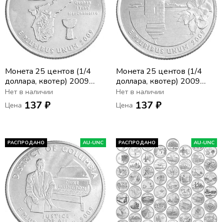
Монета 25 центов (1/4
Монета 25 центов (1/4
доллара, квотер) 2009
доллара, квотер) 2009
США «Гуам» (D)
США «Пуэрто-Рико» (D)
Нет в наличии
Нет в наличии
137 ₽
137 ₽
Цена
Цена
РАСПРОДАНО
AU-UNC
РАСПРОДАНО
AU-UNC