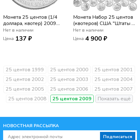
Монета 25 центов (1/4
Монета Набор 25 центов
доллара, квотер) 2009
(квотеров) США "Штаты и
США «Округ Колумбия»
территории" 1999-2009
Нет в наличии
Нет в наличии
(D)
двор D (56 монет)
137 ₽
4 900 ₽
Цена
Цена
25 центов 1999
25 центов 2000
25 центов 2001
25 центов 2002
25 центов 2003
25 центов 2004
25 центов 2005
25 центов 2006
25 центов 2007
25 центов 2008
25 центов 2009
НОВОСТНАЯ РАССЫЛКА
Подписаться