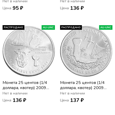
США «Округ Колумбия»
США «Пуэрто-Рико» (P)
Нет в наличии
Нет в наличии
(P)
95 ₽
136 ₽
Цена
Цена
РАСПРОДАНО
AU-UNC
РАСПРОДАНО
AU-UNC
Монета 25 центов (1/4
Монета 25 центов (1/4
доллара, квотер) 2009
доллара, квотер) 2009
США «Гуам» (P)
США «Северные
Нет в наличии
Нет в наличии
Марианские острова» (D)
136 ₽
137 ₽
Цена
Цена