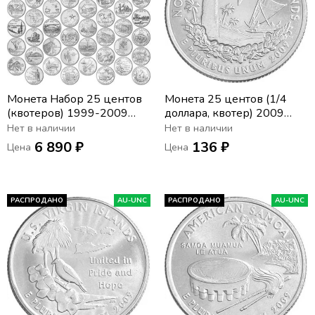
Монета Набор 25 центов
Монета 25 центов (1/4
(квотеров) 1999-2009
доллара, квотер) 2009
США «Штаты и
США «Северные
Нет в наличии
Нет в наличии
территории» двор P + D
Марианские острова» (P)
6 890 ₽
136 ₽
Цена
Цена
(56 монет)
РАСПРОДАНО
AU-UNC
РАСПРОДАНО
AU-UNC