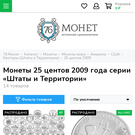
Корзина
0 ₽
76 Монет
Каталог
Монеты
Монеты мира
Америка
США
Квотеры (Штаты и Территории)
25 центов 2009
Монеты 25 центов 2009 года серии
«Штаты и Территории»
Фильтр товаров
РАСПРОДАНО
XF
РАСПРОДАНО
AU-UNC