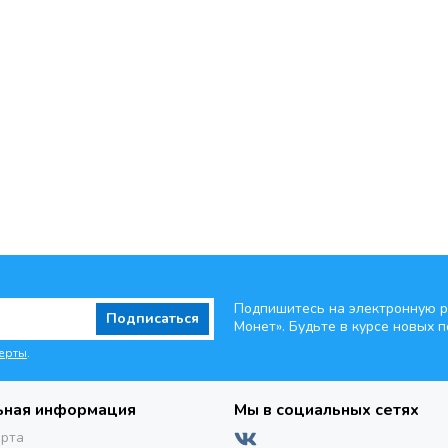
Подпишитесь на электронную р
Подписаться
Монет». Будьте
в курсе новых п
ерты
.
ьная информация
Мы в социальных сетях
ерта