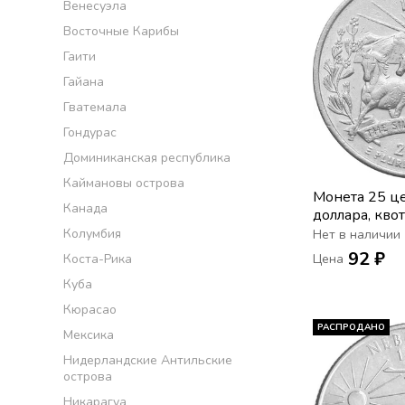
Венесуэла
Восточные Карибы
Гаити
Гайана
Гватемала
Гондурас
Доминиканская республика
Каймановы острова
Монета 25 це
Канада
доллара, кво
«Штат Невада
Колумбия
Нет в наличии
92 ₽
Коста-Рика
Цена
Куба
Кюрасао
РАСПРОДАНО
Мексика
Нидерландские Антильские
острова
Никарагуа