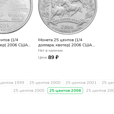
нтов (1/4
Монета 25 центов (1/4
тер) 2006 США
доллара, квотер) 2006 США
ка» (D)
«Штат Невада» (D)
Нет в наличии
89 ₽
Цена
центов 1999
25 центов 2000
25 центов 2001
25 це
25 центов 2005
25 центов 2006
25 центов 20