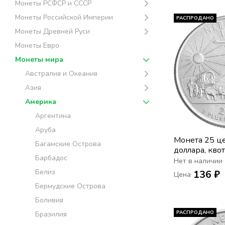
Монеты РСФСР и СССР
Монеты Российской Империи
РАСПРОДАНО
Монеты Древней Руси
Монеты Евро
Монеты мира
Австралия и Океания
Азия
Америка
Аргентина
Аруба
Монета 25 це
Багамские Острова
доллара, кво
Барбадос
«Штат Небрас
Нет в наличии
Белиз
136 ₽
Цена
Бермудские Острова
Боливия
РАСПРОДАНО
Бразилия