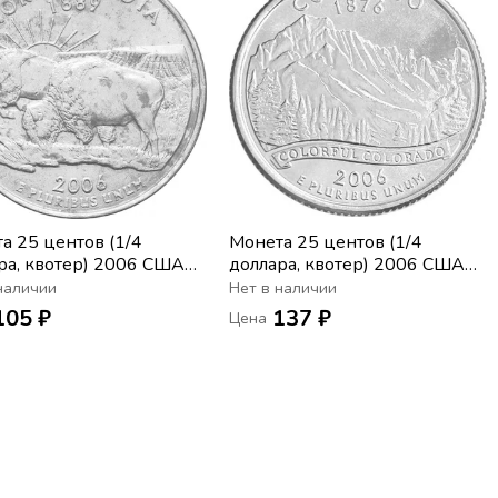
а 25 центов (1/4
Монета 25 центов (1/4
ра, квотер) 2006 США
доллара, квотер) 2006 США
 Северная Дакота» (D)
«Штат Колорадо» (D)
наличии
Нет в наличии
105 ₽
137 ₽
Цена