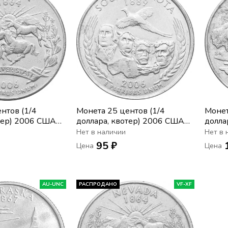
нтов (1/4
Монета 25 центов (1/4
Монет
тер) 2006 США
доллара, квотер) 2006 США
долла
» (P)
«Штат Южная Дакота» (D)
«Штат
Нет в наличии
Нет в 
95 ₽
Цена
Цена
AU-UNC
РАСПРОДАНО
VF-XF