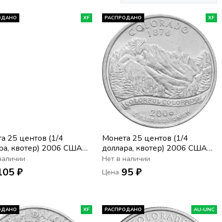
ОДАНО
XF
РАСПРОДАНО
XF
а 25 центов (1/4
Монета 25 центов (1/4
ра, квотер) 2006 США
доллара, квотер) 2006 США
 Северная Дакота» (P)
«Штат Колорадо» (P)
наличии
Нет в наличии
105 ₽
95 ₽
Цена
ОДАНО
XF
РАСПРОДАНО
AU-UNC