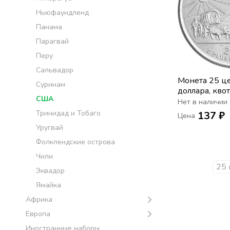
Ньюфаундленд
Панама
Парагвай
Перу
Сальвадор
Монета 25 це
Суринам
доллара, кво
США
«Штат Небрас
Нет в наличии
Тринидад и Тобаго
137 ₽
Цена
Уругвай
Фолклендские острова
Чили
25 
Эквадор
Ямайка
Африка
Европа
Иностранные наборы