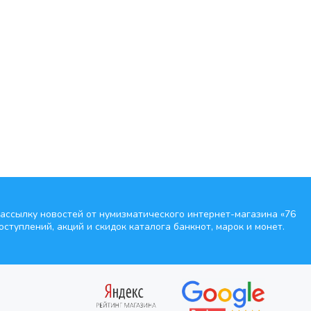
ассылку новостей от нумизматического интернет-магазина
«76
оступлений, акций и скидок каталога банкнот, марок и монет.