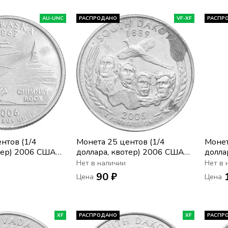
AU-UNC
РАСПРОДАНО
VF-XF
РАСПР
нтов (1/4
Монета 25 центов (1/4
Монет
тер) 2006 США
доллара, квотер) 2006 США
долла
ка» (P)
«Штат Южная Дакота» (P)
«Штат
Нет в наличии
Нет в 
90 ₽
Цена
Цена
XF
РАСПРОДАНО
XF
РАСПР