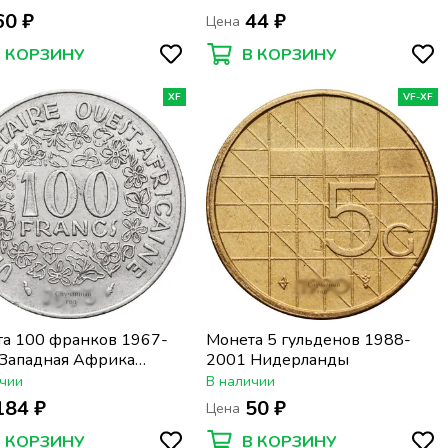
60 ₽
44 ₽
Цена
В КОРЗИНУ
В КОРЗИНУ
XF
VF-XF
а 100 франков 1967-
Монета 5 гульденов 1988-
Западная Африка
2001 Нидерланды
AO)
чии
В наличии
184 ₽
50 ₽
Цена
В КОРЗИНУ
В КОРЗИНУ