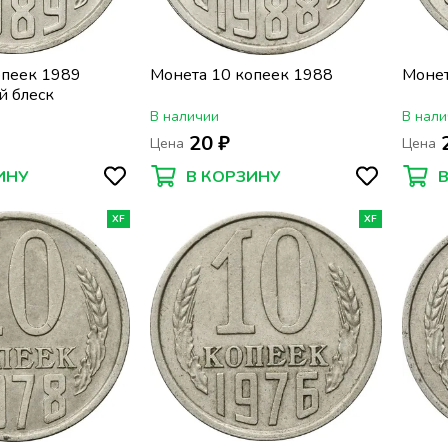
опеек 1989
Монета 10 копеек 1988
Монет
 блеск
В наличии
В нали
20 ₽
Цена
Цена
ИНУ
В КОРЗИНУ
XF
XF