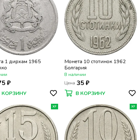
а 1 дирхам 1965
Монета 10 стотинок 1962
кко
Болгария
чии
В наличии
75 ₽
35 ₽
Цена
В КОРЗИНУ
В КОРЗИНУ
XF
XF