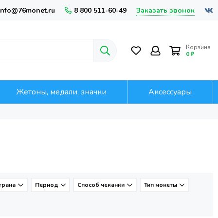
Заказать звонок
info@76monet.ru
8 800 511-60-49
Корзина
0 ₽
Жетоны, медали, значки
Аксессуары
трана
Период
Способ чеканки
Тип монеты