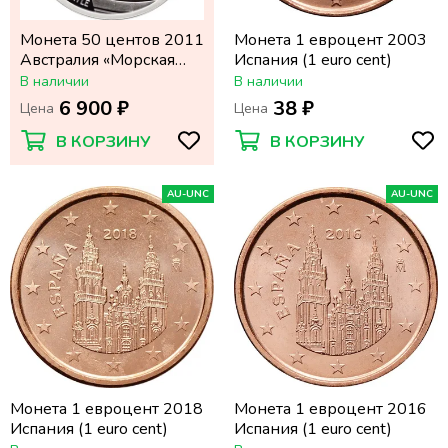
Монета 50 центов 2011
Монета 1 евроцент 2003
Австралия «Морская
Испания (1 euro cent)
жизнь Австралии:
В наличии
В наличии
Черепаха бисса»
6 900 ₽
38 ₽
Цена
Цена
В КОРЗИНУ
В КОРЗИНУ
AU-UNC
AU-UNC
Монета 1 евроцент 2018
Монета 1 евроцент 2016
Испания (1 euro cent)
Испания (1 euro cent)