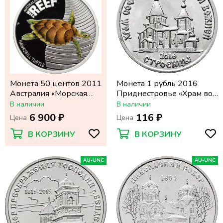
Монета 50 центов 2011
Монета 1 рубль 2016
Австралия «Морская
Приднестровье «Храм во
жизнь Австралии:
имя Софии, Премудрости
В наличии
В наличии
Черепаха бисса»
Божией с. Строенцы»
6 900 ₽
116 ₽
Цена
Цена
В КОРЗИНУ
В КОРЗИНУ
AU-UNC
AU-UNC