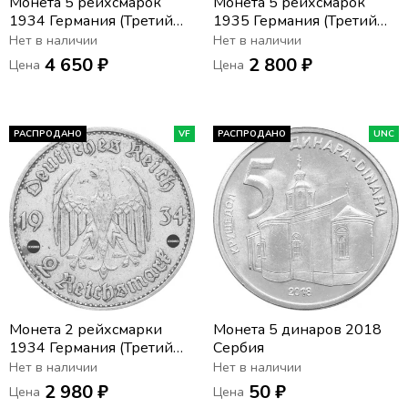
Монета 5 рейхсмарок
Монета 5 рейхсмарок
1934 Германия (Третий
1935 Германия (Третий
Рейх) "A" «Годовщина
Рейх) "A" Гарнизонная
Нет в наличии
Нет в наличии
нацистского режима —
церковь в Постдаме
4 650 ₽
2 800 ₽
Цена
Цена
Гарнизонная церковь в
(Кирха)
Постдаме»
РАСПРОДАНО
VF
РАСПРОДАНО
UNC
Монета 2 рейхсмарки
Монета 5 динаров 2018
1934 Германия (Третий
Сербия
Рейх) "A" «Годовщина
Нет в наличии
Нет в наличии
нацистского режима —
2 980 ₽
50 ₽
Цена
Цена
Гарнизонная церковь в