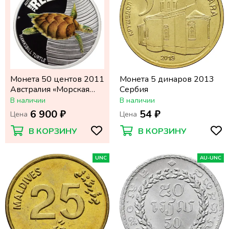
Монета 50 центов 2011
Монета 5 динаров 2013
Австралия «Морская
Сербия
жизнь Австралии:
В наличии
В наличии
Черепаха бисса»
6 900 ₽
54 ₽
Цена
Цена
В КОРЗИНУ
В КОРЗИНУ
UNC
AU-UNC