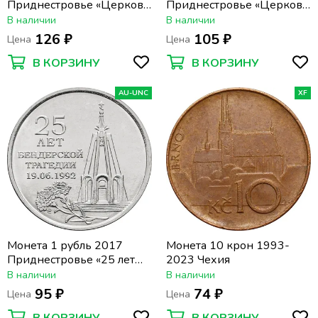
Приднестровье «Церковь
Приднестровье «Церковь
Покрова Пресвятой
Андрея Первозванного г.
В наличии
В наличии
Богородицы г. Тирасполь»
Тирасполь»
126 ₽
105 ₽
Цена
Цена
В КОРЗИНУ
В КОРЗИНУ
AU-UNC
XF
Монета 1 рубль 2017
Монета 10 крон 1993-
Приднестровье «25 лет
2023 Чехия
Бендерской трагедии»
В наличии
В наличии
95 ₽
74 ₽
Цена
Цена
В КОРЗИНУ
В КОРЗИНУ