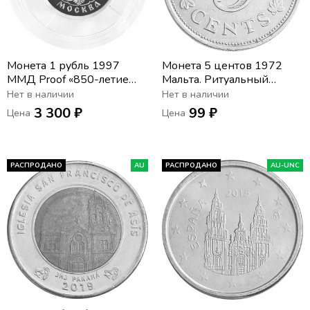
Монета 1 рубль 1997
Монета 5 центов 1972
ММД Proof «850-летие
Мальта. Ритуальный
основания Москвы - Храм
алтарь в храме Хаджар-
Нет в наличии
Нет в наличии
Христа Спасителя»
Ким
3 300 ₽
99 ₽
Цена
Цена
РАСПРОДАНО
AU
РАСПРОДАНО
AU-UNC