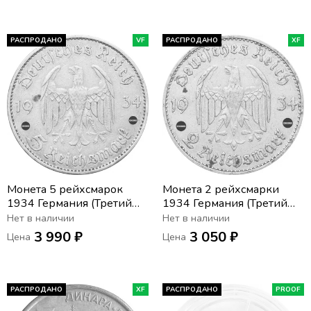
Постдаме»
РАСПРОДАНО
VF
РАСПРОДАНО
XF
Монета 5 рейхсмарок
Монета 2 рейхсмарки
1934 Германия (Третий
1934 Германия (Третий
Рейх) "J" «Годовщина
Рейх) "A" «Годовщина
Нет в наличии
Нет в наличии
нацистского режима —
нацистского режима —
3 990 ₽
3 050 ₽
Цена
Цена
Гарнизонная церковь в
Гарнизонная церковь в
Постдаме»
Постдаме»
РАСПРОДАНО
XF
РАСПРОДАНО
PROOF