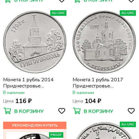
AU-UNC
AU-UNC
Монета 1 рубль 2014
Монета 1 рубль 2017
Приднестровье
Приднестровье
«Григориополь»
«Кафедральный собор
В наличии
В наличии
Всех Святых, г.
116 ₽
104 ₽
Цена
Цена
Дубоссары»
В КОРЗИНУ
В КОРЗИНУ
AU-UNC
PROOF