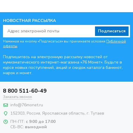
НОВОСТНАЯ РАССЫЛКА
Подписаться
Нажимая на кнопку «Подписаться» вы принимаете условия
Публичной
оферты
.
Подпишитесь на электронную рассылку новостей от
нумизматического интернет-магазина
«76 Монет». Будьте
в
курсе новых поступлений, акций и скидок каталога банкнот,
марок и монет.
8 800 511-60-49
Заказать звонок
info@76monet.ru
152303
,
Россия
,
Ярославская область
, г. Тутаев
ПН-ПТ:
с 9:00 до 17:00
СБ-ВС:
выходной