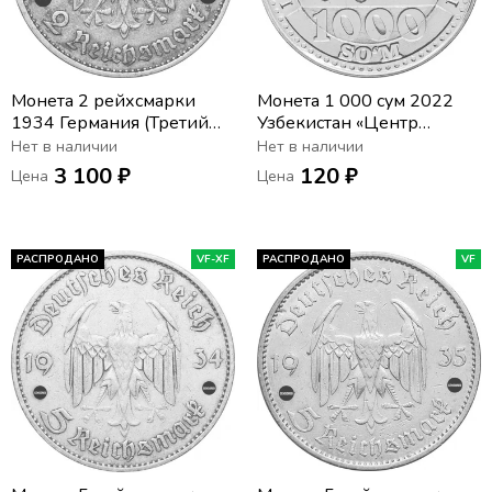
Монета 2 рейхсмарки
Монета 1 000 сум 2022
1934 Германия (Третий
Узбекистан «Центр
Рейх) "E" «Годовщина
исламской цивилизации»
Нет в наличии
Нет в наличии
нацистского режима —
3 100 ₽
120 ₽
Цена
Цена
Гарнизонная церковь в
Постдаме»
РАСПРОДАНО
VF-XF
РАСПРОДАНО
VF