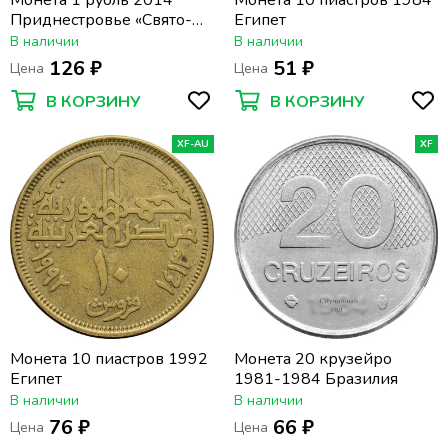
Монета 1 рубль 2014
Монета 10 пиастров 1984
Приднестровье «Свято-
Египет
Вознесенский Ново-
В наличии
В наличии
Нямецкий монастырь»
126 ₽
51 ₽
Цена
Цена
В КОРЗИНУ
В КОРЗИНУ
XF-AU
XF
Монета 10 пиастров 1992
Монета 20 крузейро
Египет
1981-1984 Бразилия
В наличии
В наличии
76 ₽
66 ₽
Цена
Цена