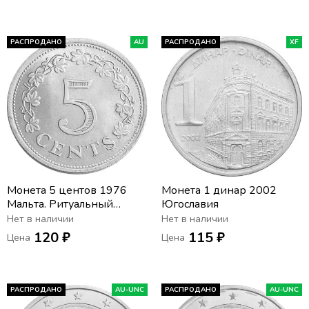
РАСПРОДАНО
AU
РАСПРОДАНО
XF
Монета 5 центов 1976
Монета 1 динар 2002
Мальта. Ритуальный
Югославия
алтарь в храме Хаджар-
Нет в наличии
Нет в наличии
Ким
120 ₽
115 ₽
Цена
Цена
РАСПРОДАНО
AU-UNC
РАСПРОДАНО
AU-UNC