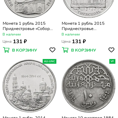
Монета 1 рубль 2015
Монета 1 рубль 2015
Приднестровье «Собор
Приднестровье
Преображения Господня
«Никольский собор
В наличии
В наличии
г.Бендеры»
г.Тирасполь»
131 ₽
131 ₽
Цена
Цена
В КОРЗИНУ
В КОРЗИНУ
AU-UNC
VF