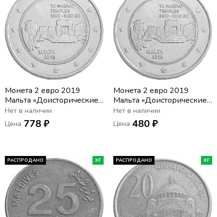
Монета 2 евро 2019
Монета 2 евро 2019
Мальта «Доисторические
Мальта «Доисторические
места Мальты - Храм Та’
места Мальты - Храм Та’
Нет в наличии
Нет в наличии
Хаджрат» (в нижней
Хаджрат»
778 ₽
480 ₽
Цена
Цена
звезде буква "F")
РАСПРОДАНО
XF
РАСПРОДАНО
XF