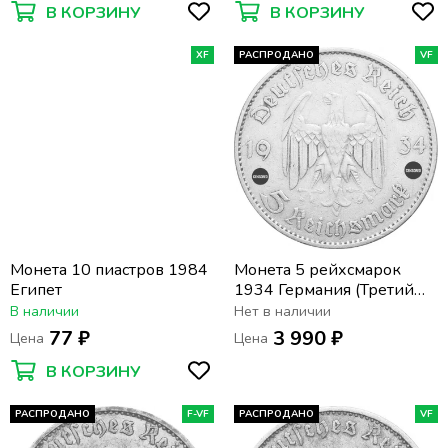
В КОРЗИНУ
В КОРЗИНУ
XF
РАСПРОДАНО
VF
Монета 10 пиастров 1984
Монета 5 рейхсмарок
Египет
1934 Германия (Третий
Рейх) "A" «Годовщина
В наличии
Нет в наличии
нацистского режима —
77 ₽
3 990 ₽
Цена
Цена
Гарнизонная церковь в
Постдаме»
В КОРЗИНУ
РАСПРОДАНО
F-VF
РАСПРОДАНО
VF