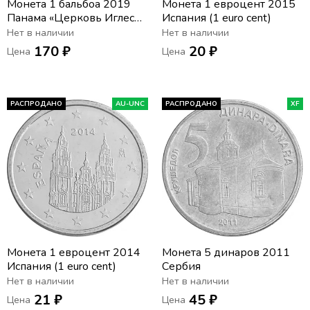
Монета 1 бальбоа 2019
Монета 1 евроцент 2015
Панама «Церковь Иглесиа
Испания (1 euro cent)
Сан-Франциско де Асис»
Нет в наличии
Нет в наличии
170 ₽
20 ₽
Цена
Цена
РАСПРОДАНО
AU-UNC
РАСПРОДАНО
XF
Монета 1 евроцент 2014
Монета 5 динаров 2011
Испания (1 euro cent)
Сербия
Нет в наличии
Нет в наличии
21 ₽
45 ₽
Цена
Цена