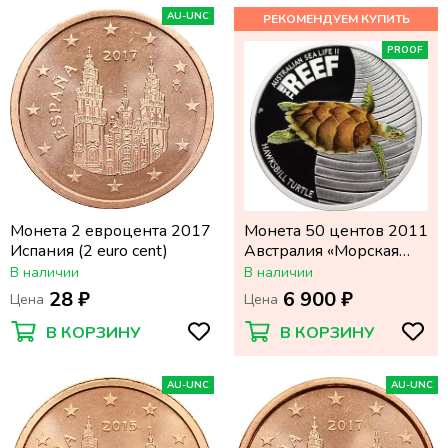
AU-UNC
PROOF
Монета 2 евроцента 2017
Монета 50 центов 2011
Испания (2 euro cent)
Австралия «Морская
жизнь Австралии:
В наличии
В наличии
Черепаха бисса»
28 ₽
6 900 ₽
Цена
Цена
В КОРЗИНУ
В КОРЗИНУ
AU-UNC
AU-UNC