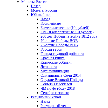
Монеты России
Назад
Монеты России
Юбилейные
Назад
Юбилейные
Биметаллические (10 рублей)
ГВС и аналогичные (10 рублей)
200 лет Победы в войне 1812 года
70-летие Победы ВОВ
75-летие Победы ВОВ
Города-герои
Города трудовой доблести
Красная книга
Крымские события
Личности
Мультипликация
Олимпиада в Сочи 2014
Оружие Великой Победы
События и юбилеи
ЧМ по футболу 2018
Серебро и золото
Регулярный чекан
Назад
Регулярный чекан