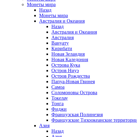
Монеты мира
Назад
Монеты мира
Австралия и Океания
Назад
Австралия и Океания
Австралия
Вануату
Кирибати
Новая Зеландия
Новая Каледония
Острова Кука
Остров Ниуэ
Остров Рождества
Папуа-Новая Гвинея
Самоа
Соломоновы Острова
Токелау
Тонга
Фиджи
Французская Полинезия
Французские Тихоокеанские территори
Азия
Назад
Азия