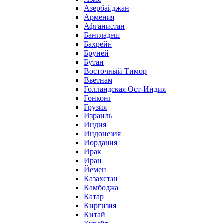
Азербайджан
Армения
Афганистан
Бангладеш
Бахрейн
Бруней
Бутан
Восточный Тимор
Вьетнам
Голландская Ост-Индия
Гонконг
Грузия
Израиль
Индия
Индонезия
Иордания
Ирак
Иран
Йемен
Казахстан
Камбоджа
Катар
Киргизия
Китай