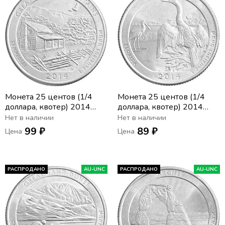
Монета 25 центов (1/4
Монета 25 центов (1/4
доллара, квотер) 2014
доллара, квотер) 2014
США «Национальный
США «Национальный
Нет в наличии
Нет в наличии
парк Грейт-Смоки-
парк Эверглейдс» (D) (25-
99 ₽
89 ₽
Цена
Цена
Маунтинс» (D) (21-й парк)
й парк)
РАСПРОДАНО
AU-UNC
РАСПРОДАНО
AU-UNC