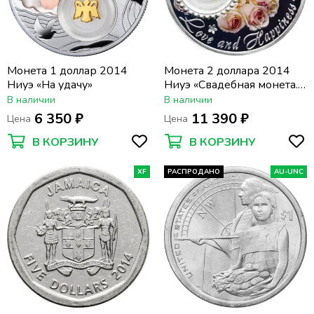
Монета 1 доллар 2014
Монета 2 доллара 2014
Ниуэ «На удачу»
Ниуэ «Свадебная монета.
Любовь и счастье» в
В наличии
В наличии
футляре с сертификатом
6 350 ₽
11 390 ₽
Цена
Цена
В КОРЗИНУ
В КОРЗИНУ
XF
РАСПРОДАНО
AU-UNC