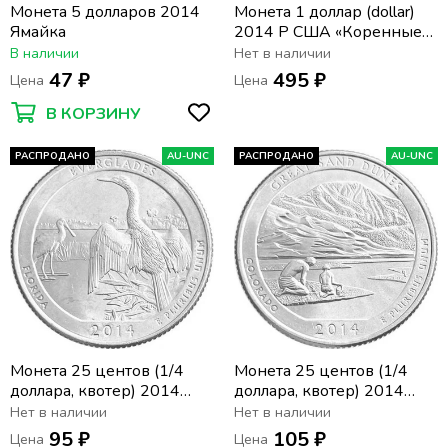
Монета 5 долларов 2014
Монета 1 доллар (dollar)
Ямайка
2014 P США «Коренные
Американцы -
В наличии
Нет в наличии
Гостеприимство
47 ₽
495 ₽
Цена
Цена
индейцев»
В КОРЗИНУ
РАСПРОДАНО
AU-UNC
РАСПРОДАНО
AU-UNC
Монета 25 центов (1/4
Монета 25 центов (1/4
доллара, квотер) 2014
доллара, квотер) 2014
США «Национальный
США «Национальный
Нет в наличии
Нет в наличии
парк Эверглейдс» (P) (25-
парк Грейт-Санд-Дьюнс»
95 ₽
105 ₽
Цена
Цена