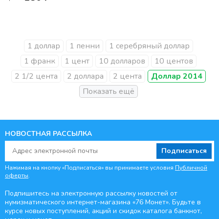
1 доллар
1 пенни
1 серебряный доллар
1 франк
1 цент
10 долларов
10 центов
2 1/2 цента
2 доллара
2 цента
Доллар 2014
НОВОСТНАЯ РАССЫЛКА
Подписаться
Нажимая на кнопку «Подписаться» вы принимаете условия
Публичной
оферты
.
Подпишитесь на электронную рассылку новостей от
нумизматического интернет-магазина
«76 Монет». Будьте
в
курсе новых поступлений, акций и скидок каталога банкнот,