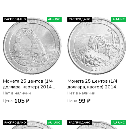
й парк)
(D) (24-й парк)
РАСПРОДАНО
AU-UNC
РАСПРОДАНО
AU-UNC
Монета 25 центов (1/4
Монета 25 центов (1/4
доллара, квотер) 2014
доллара, квотер) 2014
США «Национальный
США «Национальный
Нет в наличии
Нет в наличии
парк Арки» (D) (23-й
парк Шенандоа» (P) (22-й
105 ₽
99 ₽
Цена
Цена
парк)
парк)
РАСПРОДАНО
AU-UNC
РАСПРОДАНО
AU-UNC