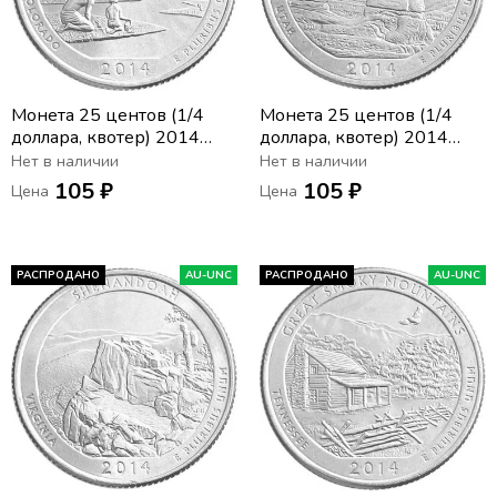
Монета 25 центов (1/4
Монета 25 центов (1/4
доллара, квотер) 2014
доллара, квотер) 2014
США «Национальный
США «Национальный
Нет в наличии
Нет в наличии
парк Грейт-Санд-Дьюнс»
парк Арки» (P) (23-й парк)
105 ₽
105 ₽
Цена
Цена
(P) (24-й парк)
РАСПРОДАНО
AU-UNC
РАСПРОДАНО
AU-UNC