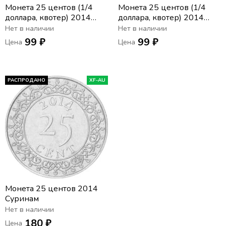
Монета 25 центов (1/4
Монета 25 центов (1/4
доллара, квотер) 2014
доллара, квотер) 2014
США «Национальный
США «Национальный
Нет в наличии
Нет в наличии
парк Шенандоа» (D) (22-й
парк Грейт-Смоки-
99 ₽
99 ₽
Цена
Цена
парк)
Маунтинс» (P) (21-й парк)
РАСПРОДАНО
XF-AU
Монета 25 центов 2014
Суринам
Нет в наличии
180 ₽
Цена