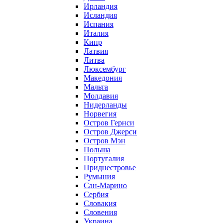
Ирландия
Исландия
Испания
Италия
Кипр
Латвия
Литва
Люксембург
Македония
Мальта
Молдавия
Нидерланды
Норвегия
Остров Гернси
Остров Джерси
Остров Мэн
Польша
Португалия
Приднестровье
Румыния
Сан-Марино
Сербия
Словакия
Словения
Украина