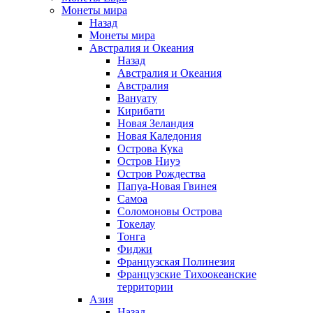
Монеты мира
Назад
Монеты мира
Австралия и Океания
Назад
Австралия и Океания
Австралия
Вануату
Кирибати
Новая Зеландия
Новая Каледония
Острова Кука
Остров Ниуэ
Остров Рождества
Папуа-Новая Гвинея
Самоа
Соломоновы Острова
Токелау
Тонга
Фиджи
Французская Полинезия
Французские Тихоокеанские
территории
Азия
Назад