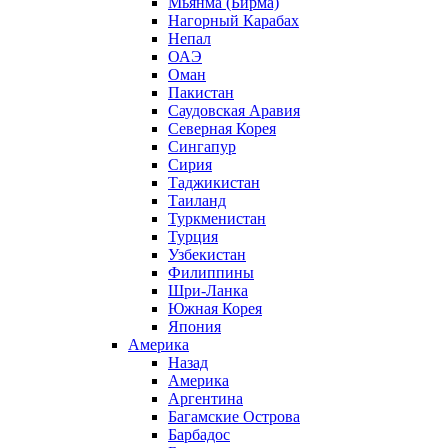
Мьянма (Бирма)
Нагорный Карабах
Непал
ОАЭ
Оман
Пакистан
Саудовская Аравия
Северная Корея
Сингапур
Сирия
Таджикистан
Таиланд
Туркменистан
Турция
Узбекистан
Филиппины
Шри-Ланка
Южная Корея
Япония
Америка
Назад
Америка
Аргентина
Багамские Острова
Барбадос