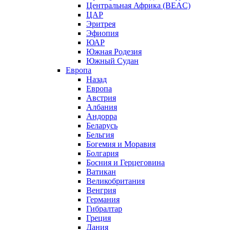
Центральная Африка (BEAC)
ЦАР
Эритрея
Эфиопия
ЮАР
Южная Родезия
Южный Судан
Европа
Назад
Европа
Австрия
Албания
Андорра
Беларусь
Бельгия
Богемия и Моравия
Болгария
Босния и Герцеговина
Ватикан
Великобритания
Венгрия
Германия
Гибралтар
Греция
Дания