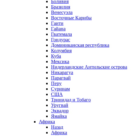
Боливия
Бразилия
Венесуэла
Восточные Карибы
Гаити
Гайана
Гватемала
Гондурас
Доминиканская республика
Колумбия
Куба
Мексика
Нидерландские Антильские острова
Никарагуа
Парагвай
Перу
Суринам
США
Тринидад и Тобаго
Уругвай
Эквадор
Ямайка
Африка
Назад
Африка