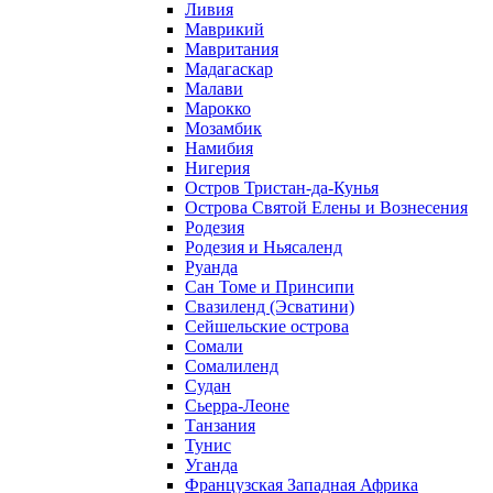
Ливия
Маврикий
Мавритания
Мадагаскар
Малави
Марокко
Мозамбик
Намибия
Нигерия
Остров Тристан-да-Кунья
Острова Святой Елены и Вознесения
Родезия
Родезия и Ньясаленд
Руанда
Сан Томе и Принсипи
Свазиленд (Эсватини)
Сейшельские острова
Сомали
Сомалиленд
Судан
Сьерра-Леоне
Танзания
Тунис
Уганда
Французская Западная Африка