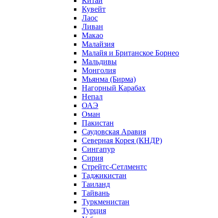
Китай
Кувейт
Лаос
Ливан
Макао
Малайзия
Малайя и Британское Борнео
Мальдивы
Монголия
Мьянма (Бирма)
Нагорный Карабах
Непал
ОАЭ
Оман
Пакистан
Саудовская Аравия
Северная Корея (КНДР)
Сингапур
Сирия
Стрейтс-Сетлментс
Таджикистан
Таиланд
Тайвань
Туркменистан
Турция