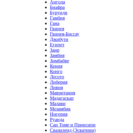
Ангола
Биафра
Бурунди
Гамбия
Гана
Гвинея
Гвинея-Биссау
Джибути
Египет
Заир
Замбия
Зимбабве
Кения
Конго
Лесото
Либерия
Ливия
Мавритания
Мадагаскар
Малави
Мозамбик
Нигерия
Руанда
Сан Томе и Принсипи
Свазиленд (Эсватини)