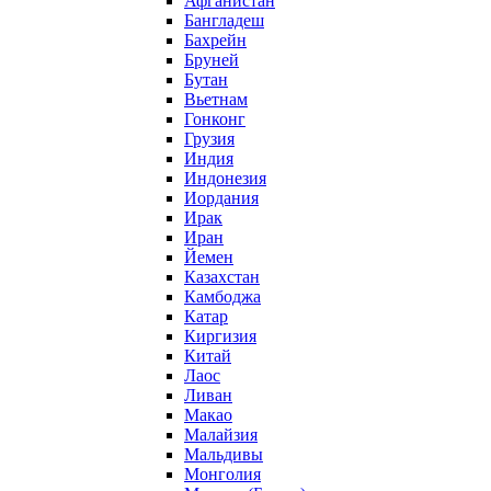
Афганистан
Бангладеш
Бахрейн
Бруней
Бутан
Вьетнам
Гонконг
Грузия
Индия
Индонезия
Иордания
Ирак
Иран
Йемен
Казахстан
Камбоджа
Катар
Киргизия
Китай
Лаос
Ливан
Макао
Малайзия
Мальдивы
Монголия