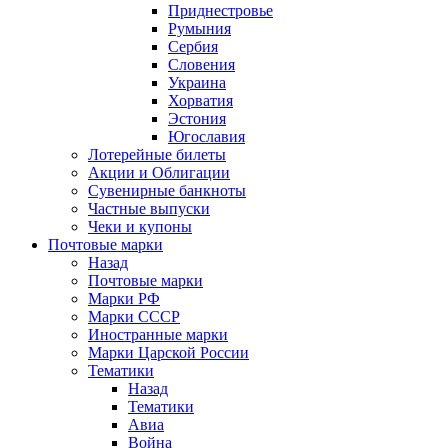
Приднестровье
Румыния
Сербия
Словения
Украина
Хорватия
Эстония
Югославия
Лотерейные билеты
Акции и Облигации
Сувенирные банкноты
Частные выпуски
Чеки и купоны
Почтовые марки
Назад
Почтовые марки
Марки РФ
Марки СССР
Иностранные марки
Марки Царской России
Тематики
Назад
Тематики
Авиа
Война