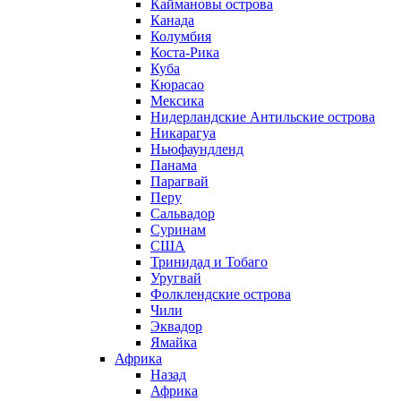
Каймановы острова
Канада
Колумбия
Коста-Рика
Куба
Кюрасао
Мексика
Нидерландские Антильские острова
Никарагуа
Ньюфаундленд
Панама
Парагвай
Перу
Сальвадор
Суринам
США
Тринидад и Тобаго
Уругвай
Фолклендские острова
Чили
Эквадор
Ямайка
Африка
Назад
Африка