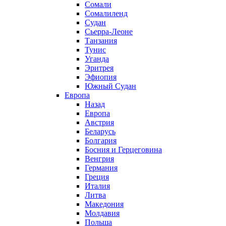
Сомали
Сомалиленд
Судан
Сьерра-Леоне
Танзания
Тунис
Уганда
Эритрея
Эфиопия
Южный Судан
Европа
Назад
Европа
Австрия
Беларусь
Болгария
Босния и Герцеговина
Венгрия
Германия
Греция
Италия
Литва
Македония
Молдавия
Польша