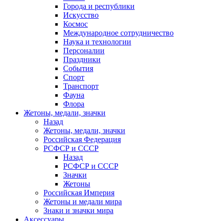
Города и республики
Искусство
Космос
Международное сотрудничество
Наука и технологии
Персоналии
Праздники
События
Спорт
Транспорт
Фауна
Флора
Жетоны, медали, значки
Назад
Жетоны, медали, значки
Российская Федерация
РСФСР и СССР
Назад
РСФСР и СССР
Значки
Жетоны
Российская Империя
Жетоны и медали мира
Знаки и значки мира
Аксессуары