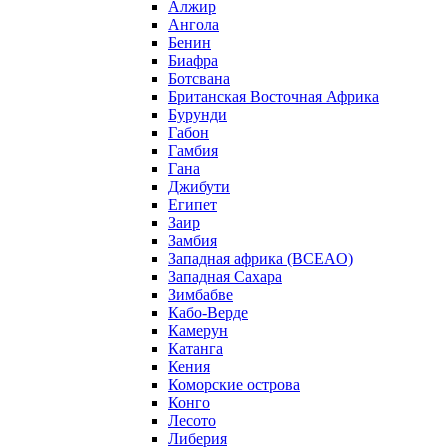
Алжир
Ангола
Бенин
Биафра
Ботсвана
Британская Восточная Африка
Бурунди
Габон
Гамбия
Гана
Джибути
Египет
Заир
Замбия
Западная африка (BCEAO)
Западная Сахара
Зимбабве
Кабо-Верде
Камерун
Катанга
Кения
Коморские острова
Конго
Лесото
Либерия