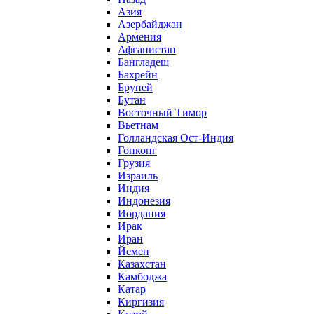
Азия
Азербайджан
Армения
Афганистан
Бангладеш
Бахрейн
Бруней
Бутан
Восточный Тимор
Вьетнам
Голландская Ост-Индия
Гонконг
Грузия
Израиль
Индия
Индонезия
Иордания
Ирак
Иран
Йемен
Казахстан
Камбоджа
Катар
Киргизия