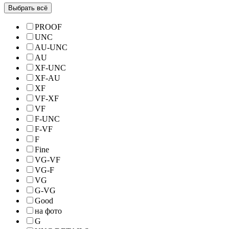
Выбрать всё
PROOF
UNC
AU-UNC
AU
XF-UNC
XF-AU
XF
VF-XF
VF
F-UNC
F-VF
F
Fine
VG-VF
VG-F
VG
G-VG
Good
на фото
G