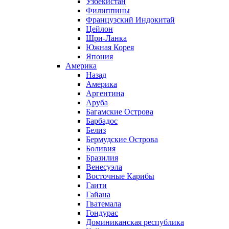
Узбекистан
Филиппины
Французский Индокитай
Цейлон
Шри-Ланка
Южная Корея
Япония
Америка
Назад
Америка
Аргентина
Аруба
Багамские Острова
Барбадос
Белиз
Бермудские Острова
Боливия
Бразилия
Венесуэла
Восточные Карибы
Гаити
Гайана
Гватемала
Гондурас
Доминиканская республика