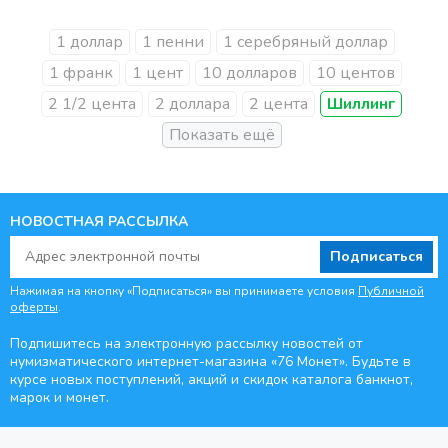
1 доллар
1 пенни
1 серебряный доллар
1 франк
1 цент
10 долларов
10 центов
2 1/2 цента
2 доллара
2 цента
Шиллинг
НОВОСТНАЯ РАССЫЛКА
Подписаться
Нажимая на кнопку «Подписаться» вы принимаете условия
Публичной
оферты
.
Подпишитесь на электронную рассылку новостей от
нумизматического интернет-магазина
«76 Монет». Будьте
в
курсе новых поступлений, акций и скидок каталога банкнот,
марок и монет.