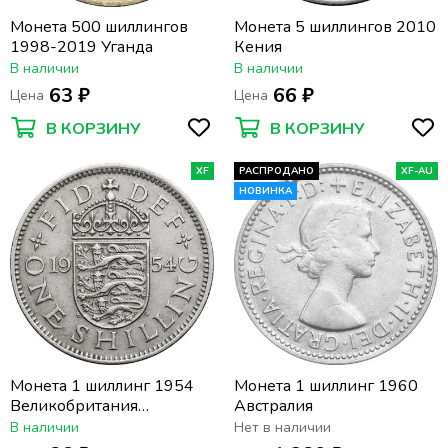
Монета 500 шиллингов
Монета 5 шиллингов 2010
1998-2019 Уганда
Кения
В наличии
В наличии
63 ₽
66 ₽
Цена
Цена
В КОРЗИНУ
В КОРЗИНУ
XF
РАСПРОДАНО
XF-AU
НОВИНКА
Монета 1 шиллинг 1954
Монета 1 шиллинг 1960
Великобритания
Австралия
(Английский герб)
В наличии
Нет в наличии