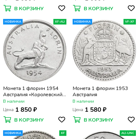
В КОРЗИНУ
В КОРЗИНУ
НОВИНКА
XF-AU
НОВИНКА
VF-XF
Монета 1 флорин 1954
Монета 1 флорин 1953
Австралия «Королевский
Австралия
визит в Австралию»
В наличии
В наличии
1 850 ₽
1 580 ₽
Цена
Цена
В КОРЗИНУ
В КОРЗИНУ
НОВИНКА
XF
AU-UNC