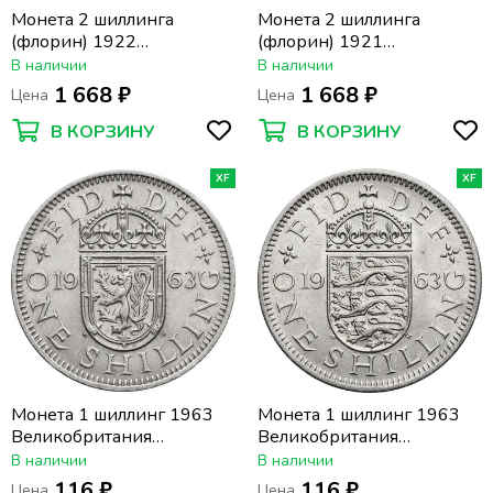
Монета 2 шиллинга
Монета 2 шиллинга
(флорин) 1922
(флорин) 1921
Великобритания
Великобритания
В наличии
В наличии
1 668 ₽
1 668 ₽
Цена
Цена
В КОРЗИНУ
В КОРЗИНУ
XF
XF
Монета 1 шиллинг 1963
Монета 1 шиллинг 1963
Великобритания
Великобритания
(Шотландский герб)
(Английский герб)
В наличии
В наличии
116 ₽
116 ₽
Цена
Цена