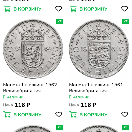
В КОРЗИНУ
В КОРЗИНУ
XF
XF
Монета 1 шиллинг 1962
Монета 1 шиллинг 1961
Великобритания
Великобритания
(Шотландский герб)
(Английский герб)
В наличии
В наличии
116 ₽
116 ₽
Цена
Цена
В КОРЗИНУ
В КОРЗИНУ
XF
XF