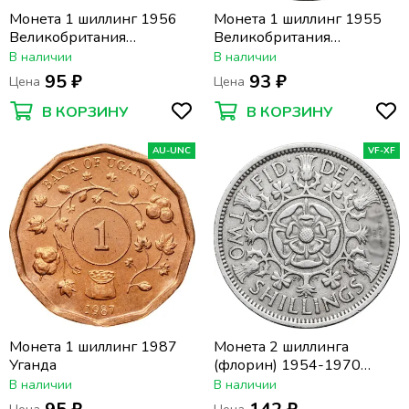
Монета 1 шиллинг 1956
Монета 1 шиллинг 1955
Великобритания
Великобритания
(Английский герб)
(Английский герб)
В наличии
В наличии
95 ₽
93 ₽
Цена
Цена
В КОРЗИНУ
В КОРЗИНУ
AU-UNC
VF-XF
Монета 1 шиллинг 1987
Монета 2 шиллинга
Уганда
(флорин) 1954-1970
Великобритания
В наличии
В наличии