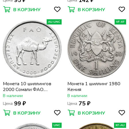
95 ₽
142 ₽
Цена
Цена
В КОРЗИНУ
В КОРЗИНУ
AU-UNC
VF-XF
Монета 10 шиллингов
Монета 1 шиллинг 1980
2000 Сомали ФАО.
Кения
Верблюд
В наличии
В наличии
99 ₽
75 ₽
Цена
Цена
В КОРЗИНУ
В КОРЗИНУ
UNC
XF-AU