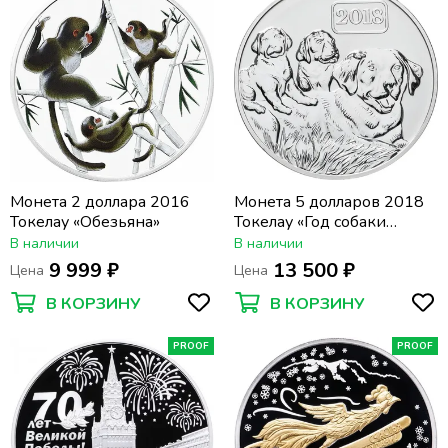
Монета 2 доллара 2016
Монета 5 долларов 2018
Токелау «Обезьяна»
Токелау «Год собаки
семья»
В наличии
В наличии
9 999 ₽
13 500 ₽
Цена
Цена
В КОРЗИНУ
В КОРЗИНУ
PROOF
PROOF