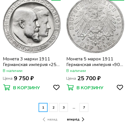
Монета 3 марки 1911
Монета 5 марок 1911
Германская империя «25
Германская империя «90
лет свадьбе Вильгельма II
лет со дня рождения
В наличии
В наличии
и Шарлотты», Вюртемберг
Луитпольда Баварского»
9 750 ₽
25 700 ₽
Цена
Цена
(Бавария )
В КОРЗИНУ
В КОРЗИНУ
1
2
3
…
7
назад
вперёд