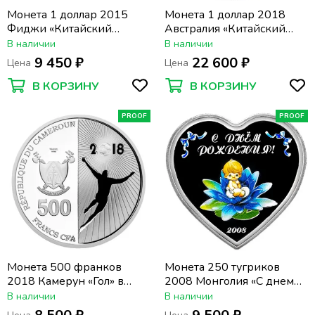
Монета 1 доллар 2015
Монета 1 доллар 2018
Фиджи «Китайский
Австралия «Китайский
гороскоп - Год козы» в
гороскоп - год собаки.
В наличии
В наличии
футляре
Лунный календарь» в
9 450 ₽
22 600 ₽
Цена
Цена
футляре
В КОРЗИНУ
В КОРЗИНУ
PROOF
PROOF
Монета 500 франков
Монета 250 тугриков
2018 Камерун «Гол» в
2008 Монголия «С днем
футляре, с сертификатом
рождения! Мальчик» в
В наличии
В наличии
футляре, с сертификатом