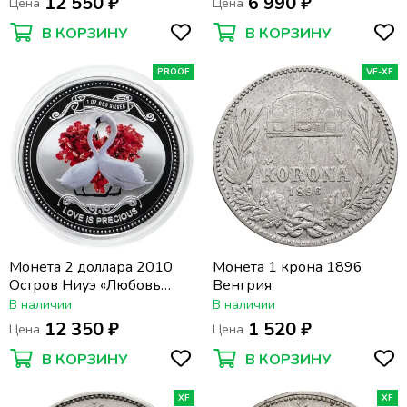
12 550 ₽
6 990 ₽
Цена
Цена
В КОРЗИНУ
В КОРЗИНУ
PROOF
VF-XF
Монета 2 доллара 2010
Монета 1 крона 1896
Остров Ниуэ «Любовь
Венгрия
навсегда. Лебеди»
В наличии
В наличии
12 350 ₽
1 520 ₽
Цена
Цена
В КОРЗИНУ
В КОРЗИНУ
XF
XF