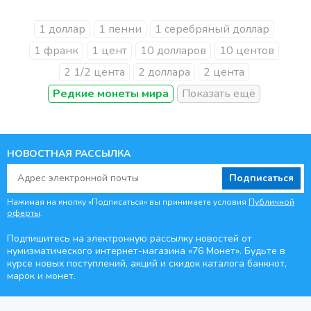
1 доллар
1 пенни
1 серебряный доллар
1 франк
1 цент
10 долларов
10 центов
2 1/2 цента
2 доллара
2 цента
Редкие монеты мира
НОВОСТНАЯ РАССЫЛКА
Подписаться
Нажимая на кнопку «Подписаться» вы принимаете условия
Публичной
оферты
.
Подпишитесь на электронную рассылку новостей от
нумизматического интернет-магазина
«76 Монет». Будьте
в
курсе новых поступлений, акций и скидок каталога банкнот,
марок и монет.