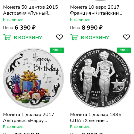
Монета 50 центов 2015
Монета 10 евро 2017
Австралия «Лунный
Франция «Китайский
календарь - год Козы»
гороскоп - год петуха»
В наличии
В наличии
6 390 ₽
8 990 ₽
Цена
Цена
В КОРЗИНУ
В КОРЗИНУ
PROOF
PROOF
Монета 1 доллар 2017
Монета 1 доллар 1995
Австралия «Happy
США «X летние
Birthday»
Паралимпийские Игры,
В наличии
В наличии
Атланта 1996 - Бег»