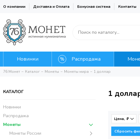
О компании
Доставка и Оплата
Бонусная система
Контакты
Новинки
Распродажа
Мон
76 Монет
Каталог
Монеты
Монеты мира
1 доллар
1 долла
КАТАЛОГ
Новинки
Распродажа
Цена, ₽
Монеты
Сбросить фи
Монеты России