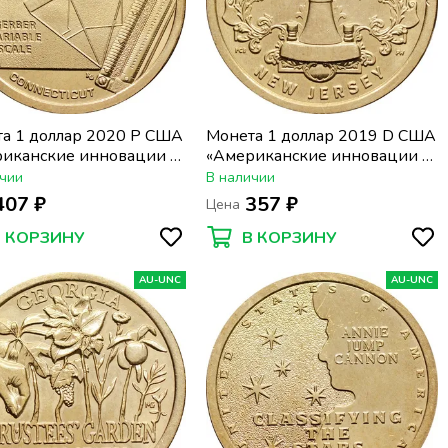
а 1 доллар 2020 P США
Монета 1 доллар 2019 D США
иканские инновации -
«Американские инновации -
ктикут. Переменная
Нью-Джерси. Лампа
чии
В наличии
 Гербера»
накаливания»
407 ₽
357 ₽
Цена
В КОРЗИНУ
В КОРЗИНУ
AU-UNC
AU-UNC