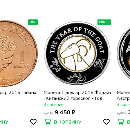
UNC
PROOF
лар 2015 Гайана.
Монета 1 доллар 2015 Фиджи
Монет
«Китайский гороскоп - Год
Австр
козы» в футляре
горос
В наличии
В нали
Лунны
9 450 ₽
Цена
Цена
футля
ИНУ
В КОРЗИНУ