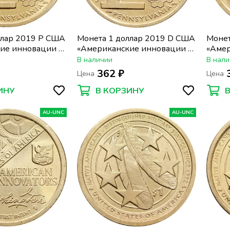
ллар 2019 P США
Монета 1 доллар 2019 D США
Монет
ие инновации -
«Американские инновации -
«Амер
я. Вакцина
Пенсильвания. Вакцина
Джорд
В наличии
В нали
омиелита»
против полиомиелита»
362 ₽
Цена
Цена
ИНУ
В КОРЗИНУ
AU-UNC
AU-UNC