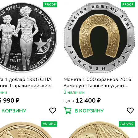
PROOF
PROOF
а 1 доллар 1995 США
Монета 1 000 франков 2016
тние Паралимпийские
Камерун «Талисман удачи.
 Атланта 1996 - Бег»
Подкова»
чии
В наличии
6 990 ₽
12 400 ₽
Цена
В КОРЗИНУ
В КОРЗИНУ
AU-UNC
AU-UNC