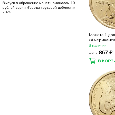
Выпуск в обращение монет номиналом 10
рублей серии «Города трудовой доблести»
2024
Монета 1 до
«Американск
Мэриленд. К
В наличии
телескоп "Ха
867 ₽
Цена
В КОРЗ