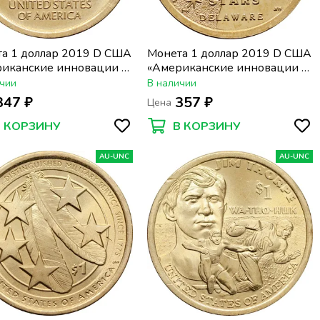
а 1 доллар 2019 D США
Монета 1 доллар 2019 D США
иканские инновации -
«Американские инновации -
жия. Сад попечителей»
Делавэр. Энни Джамп
чии
В наличии
Кэннон»
347 ₽
357 ₽
Цена
В КОРЗИНУ
В КОРЗИНУ
AU-UNC
AU-UNC