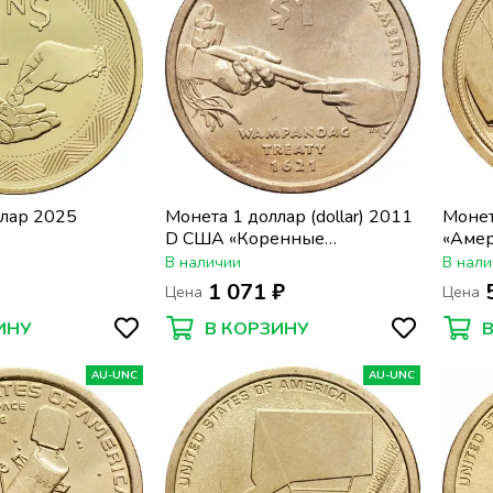
ллар 2025
Монета 1 доллар (dollar) 2011
Монет
D США «Коренные
«Амер
Американцы - договор с
Род-А
В наличии
В нали
Вампаноагами(трубка мира)»
Херре
1 071 ₽
Цена
Цена
ИНУ
В КОРЗИНУ
AU-UNC
AU-UNC