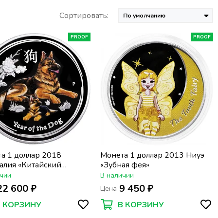
Сортировать:
PROOF
PROOF
а 1 доллар 2018
Монета 1 доллар 2013 Ниуэ
алия «Китайский
«Зубная фея»
коп - год собаки.
чии
В наличии
й календарь» в
22 600 ₽
9 450 ₽
Цена
ре
В КОРЗИНУ
В КОРЗИНУ