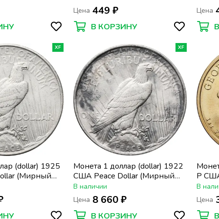
Ператрович, Закон о борьбе с
косми
449 ₽
Цена
Цена
дискриминацией 1945»
ИНУ
В КОРЗИНУ
XF
XF
ар (dollar) 1925
Монета 1 доллар (dollar) 1922
Монет
ollar (Мирный
США Peace Dollar (Мирный
P США
доллар)
Джор
В наличии
В нали
1797)
₽
8 660 ₽
Цена
Цена
хран
ИНУ
В КОРЗИНУ