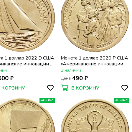
а 1 доллар 2022 D США
Монета 1 доллар 2020 P США
иканские инновации -
«Американские инновации -
йленд. Натанаэль
Южная Каролина. Септима
чии
В наличии
шофф, яхта "Рилаэнс"»
Пуансетт Кларк»
500 ₽
490 ₽
Цена
В КОРЗИНУ
В КОРЗИНУ
AU-UNC
AU-UNC