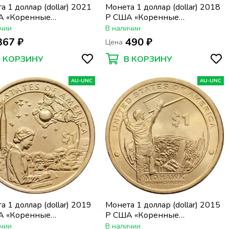
а 1 доллар (dollar) 2021
Монета 1 доллар (dollar) 2018
А «Коренные
P США «Коренные
иканцы - Индейцы в
Американцы - Джим Торп
чии
В наличии
и США»
"Уа-То-Хак"»
367 ₽
490 ₽
Цена
В КОРЗИНУ
В КОРЗИНУ
AU-UNC
AU-UNC
а 1 доллар (dollar) 2019
Монета 1 доллар (dollar) 2015
А «Коренные
P США «Коренные
иканцы - Индейцы в
Американцы - Рабочие
чии
В наличии