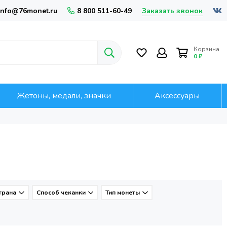
Заказать звонок
info@76monet.ru
8 800 511-60-49
Корзина
0 ₽
Жетоны, медали, значки
Аксессуары
трана
Способ чеканки
Тип монеты