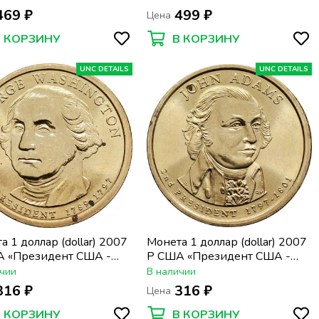
ческой программе»
Мохоки»
469 ₽
499 ₽
Цена
В КОРЗИНУ
В КОРЗИНУ
UNC DETAILS
UNC DETAILS
а 1 доллар (dollar) 2007
Монета 1 доллар (dollar) 2007
 «Президент США -
P США «Президент США -
дж Вашингтон (1789-
Джон Адамс (1797-1801)»,
чии
В наличии
», точки, не правильное
точки, не правильное
316 ₽
316 ₽
Цена
ение
хранение
В КОРЗИНУ
В КОРЗИНУ