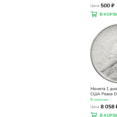
"Уа-То-Хак"»
500 ₽
Цена
В КОРЗ
Монета 1 долл
США Peace D
доллар)
В наличии
8 058 
Цена
В КОРЗ