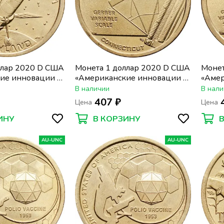
ллар 2020 D США
Монета 1 доллар 2020 D США
Монет
ие инновации -
«Американские инновации -
«Амер
осмический
Коннектикут. Переменная
Конне
В наличии
В нали
ббл"»
шкала Гербера»
шкала
407 ₽
Цена
Цена
ИНУ
В КОРЗИНУ
AU-UNC
AU-UNC