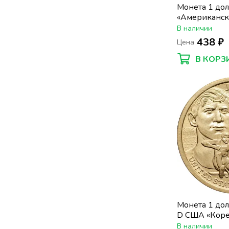
Монета 1 до
«Американск
Первый пате
В наличии
438 ₽
Цена
В КОРЗ
Монета 1 долл
D США «Кор
Американцы
В наличии