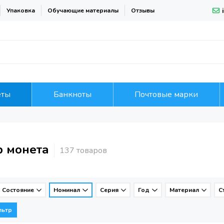
Упаковка
Обучающие материалы
Отзывы
еты
Банкноты
Почтовые марки
р монета
Состояние
Номинал
Серия
Год
Материал
С
льтр