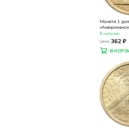
Монета 1 до
«Американск
Пенсильвани
В наличии
против поли
362 ₽
Цена
В КОРЗ