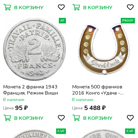
В КОРЗИНУ
В КОРЗИНУ
XF
PROOF
Монета 2 франка 1943
Монета 500 франков
Франция, Режим Виши
2016 Конго «Удача -
Подкова»
В наличии
В наличии
95 ₽
5 488 ₽
Цена
Цена
В КОРЗИНУ
В КОРЗИНУ
F-VF
F-VF