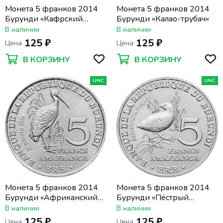
Монета 5 франков 2014
Монета 5 франков 2014
Бурунди «Кафрский
Бурунди «Калао-трубач»
рогатый ворон»
В наличии
В наличии
125 ₽
125 ₽
Цена
Цена
В КОРЗИНУ
В КОРЗИНУ
UNC
UNC
Монета 5 франков 2014
Монета 5 франков 2014
Бурунди «Африканский
Бурунди «Пёстрый
клювач»
пушистый погоныш»
В наличии
В наличии
125 ₽
125 ₽
Цена
Цена