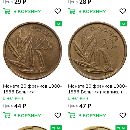
29 ₽
28 ₽
Цена
Цена
В КОРЗИНУ
В КОРЗИНУ
XF
XF
Монета 20 франков 1980-
Монета 20 франков 1980-
1993 Бельгия
1993 Бельгия (надпись на
французском BELGIQUE)
В наличии
В наличии
44 ₽
47 ₽
Цена
Цена
В КОРЗИНУ
В КОРЗИНУ
VF-XF
VF-XF