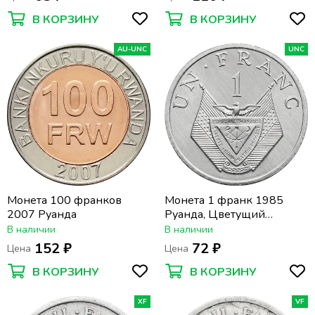
В КОРЗИНУ
В КОРЗИНУ
AU-UNC
UNC
Монета 100 франков
Монета 1 франк 1985
2007 Руанда
Руанда, Цветущий
стебель проса
В наличии
В наличии
152 ₽
72 ₽
Цена
Цена
В КОРЗИНУ
В КОРЗИНУ
XF
VF