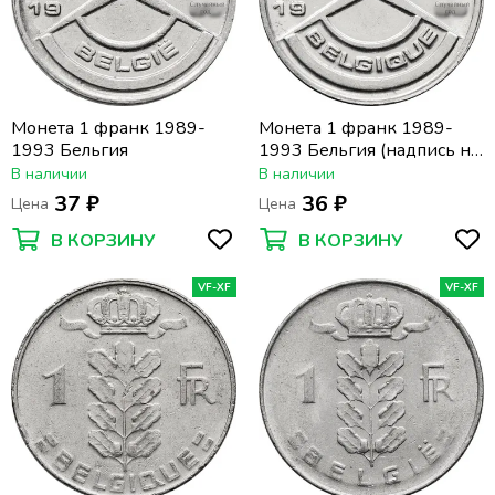
Монета 1 франк 1989-
Монета 1 франк 1989-
1993 Бельгия
1993 Бельгия (надпись на
французском BELGIQUE)
В наличии
В наличии
37 ₽
36 ₽
Цена
Цена
В КОРЗИНУ
В КОРЗИНУ
VF-XF
VF-XF