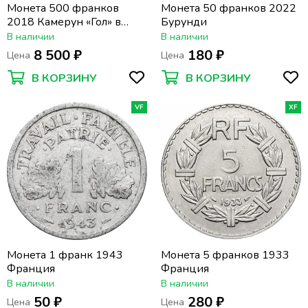
Монета 500 франков
Монета 50 франков 2022
2018 Камерун «Гол» в
Бурунди
футляре, с сертификатом
В наличии
В наличии
8 500 ₽
180 ₽
Цена
Цена
В КОРЗИНУ
В КОРЗИНУ
VF
XF
Монета 1 франк 1943
Монета 5 франков 1933
Франция
Франция
В наличии
В наличии
50 ₽
280 ₽
Цена
Цена