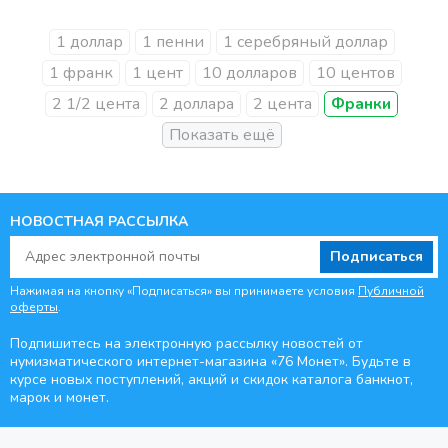
1 доллар
1 пенни
1 серебряный доллар
1 франк
1 цент
10 долларов
10 центов
2 1/2 цента
2 доллара
2 цента
Франки
НОВОСТНАЯ РАССЫЛКА
Подписаться
Нажимая на кнопку «Подписаться» вы принимаете условия
Публичной
оферты
.
Подпишитесь на электронную рассылку новостей от
нумизматического интернет-магазина
«76 Монет». Будьте
в
курсе новых поступлений, акций и скидок каталога банкнот,
марок и монет.