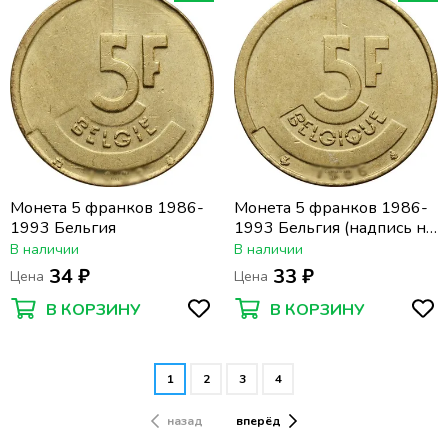
Монета 5 франков 1986-
Монета 5 франков 1986-
1993 Бельгия
1993 Бельгия (надпись на
французском BELGIQUE)
В наличии
В наличии
34 ₽
33 ₽
Цена
Цена
В КОРЗИНУ
В КОРЗИНУ
1
2
3
4
назад
вперёд