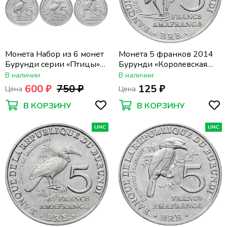
Монета Набор из 6 монет
Монета 5 франков 2014
Бурунди серии «Птицы»
Бурунди «Королевская
(5 франков 2014 года)
цапля»
В наличии
В наличии
600 ₽
750 ₽
125 ₽
Цена
Цена
В КОРЗИНУ
В КОРЗИНУ
UNC
UNC