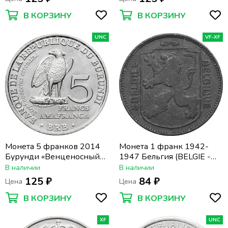
В КОРЗИНУ
В КОРЗИНУ
UNC
VF-XF
Монета 5 франков 2014
Монета 1 франк 1942-
Бурунди «Венценосный
1947 Бельгия (BELGIE -
орёл»
BELGIQUE)
В наличии
В наличии
125 ₽
84 ₽
Цена
Цена
В КОРЗИНУ
В КОРЗИНУ
XF
UNC